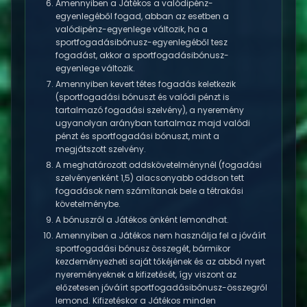
Amennyiben a Játékos a valódipénz-
egyenlegéből fogad, abban az esetben a
valódipénz-egyenlege változik, ha a
sportfogadásibónusz-egyenlegéből tesz
fogadást, akkor a sportfogadásibónusz-
egyenlege változik.
Amennyiben kevert tétes fogadás keletkezik
(sportfogadási bónuszt és valódi pénzt is
tartalmazó fogadási szelvény), a nyeremény
ugyanolyan arányban tartalmaz majd valódi
pénzt és sportfogadási bónuszt, mint a
megjátszott szelvény.
A meghatározott oddskövetelménynél (fogadási
szelvényenként 1,5) alacsonyabb oddson tett
fogadások nem számítanak bele a tétrakási
követelménybe.
A bónuszról a Játékos önként lemondhat.
Amennyiben a Játékos nem használja fel a jóváírt
sportfogadási bónusz összegét, bármikor
kezdeményezheti saját tőkéjének és az abból nyert
nyereményeknek a kifizetését, így viszont az
előzetesen jóváírt sportfogadásibónusz-összegről
lemond. Kifizetéskor a Játékos minden