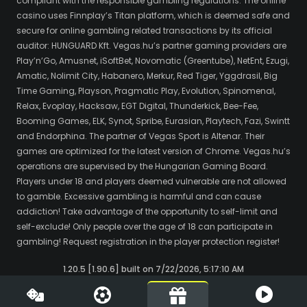
compliant with the responsible gambling regulations. The online
casino uses Finnplay’s Titan platform, which is deemed safe and
secure for online gambling related transactions by its official
auditor: HUNGUARD Kft. Vegas.hu’s partner gaming providers are
Play’n’Go, Amusnet, iSoftBet, Novomatic (Greentube), NetEnt, Ezugi,
Amatic, Nolimit City, Habanero, Merkur, Red Tiger, Yggdrasil, Big
Time Gaming, Playson, Pragmatic Play, Evolution, Spinomenal,
Relax, Evoplay, Hacksaw, EGT Digital, Thunderkick, Bee-Fee,
Booming Games, ELK, Synot, Spribe, Eurasian, Playtech, Fazi, Swintt
and Endorphina. The partner of Vegas Sport is Altenar. Their
games are optimized for the latest version of Chrome. Vegas.hu’s
operations are supervised by the Hungarian Gaming Board.
Players under 18 and players deemed vulnerable are not allowed
to gamble. Excessive gambling is harmful and can cause
addiction! Take advantage of the opportunity to self-limit and
self-exclude! Only people over the age of 18 can participate in
gambling! Request registration in the player protection register!
1.20.5 [1.90.6] built on 7/22/2026, 5:17:10 AM