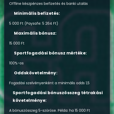
Offline készpénzes befizetés és banki utalás
Minimális befizetés:
5 000 Ft (Paysafe: 5 264 Ft)
Maximális bónusz:
15 000 Ft
Sportfogadási bónusz mértéke:
100%-os
Oddskövetelmény:
Fogadási szelvényenként a minimális odds 1,5
Sportfogadási bónuszösszeg tétrakási
követelménye:
A bónuszösszeg 5-szöröse. Példa: ha 15 000 Ft