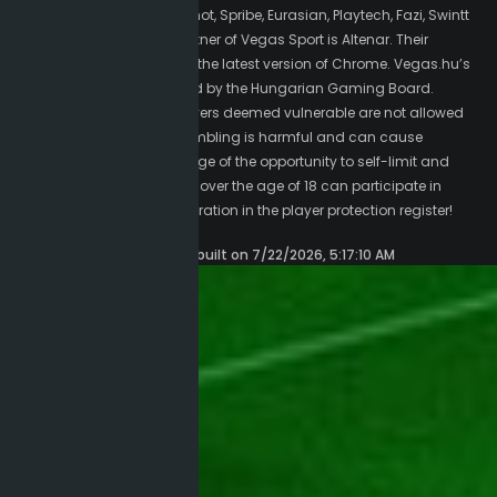
Booming Games, ELK, Synot, Spribe, Eurasian, Playtech, Fazi, Swintt
and Endorphina. The partner of Vegas Sport is Altenar. Their
games are optimized for the latest version of Chrome. Vegas.hu’s
operations are supervised by the Hungarian Gaming Board.
Players under 18 and players deemed vulnerable are not allowed
to gamble. Excessive gambling is harmful and can cause
addiction! Take advantage of the opportunity to self-limit and
self-exclude! Only people over the age of 18 can participate in
gambling! Request registration in the player protection register!
1.20.5 [1.90.6] built on 7/22/2026, 5:17:10 AM