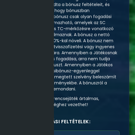
előzetesen elfogadta a bónusz feltételeit, és
hozzájárult ahhoz, hogy bónuszban
részesülhessen. A bónusz csak olyan fogadási
szelvényekre alkalmazható, amelyek az SC
Braga–Ferencváros TC-mérkőzésre vonatkozó
élő fogadást tartalmaznak. A bónusz a nettó
nyereményedet 20%-kal növeli. A bónusz nem
használható fel tétvisszafizetési vagy ingyenes
fogadás aktiválására. Amennyiben a Játékosnak
van aktív ingyenes fogadása, arra nem tudja
felhasználni a bónuszt. Amennyiben a Játékos
aktív sportfogadásibónusz-egyenleggel
rendelkezik, az így megtett szelvény beleszámít
a tétrakási követelményekbe. A bónuszról a
Játékos nem tud lemondani.
A túlzásba vitt szerencsejáték ártalmas,
szenvedélybetegséghez vezethet!
FELHASZNÁLÁSI FELTÉTELEK: