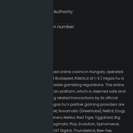
Other
Gambling Supervisory Authority:
+36 1 550 2500
Player protection green number:
+36 80 205 352
Vegas.hu is the first licensed online casino in Hungary, operated
by LVC Diamond Kft. (1088 Budapest, Rákóczi út 1-3.) Vegas.hu is
compliant with the responsible gambling regulations. The online
casino uses Finnplay’s Titan platform, which is deemed safe and
secure for online gambling related transactions by its official
auditor: HUNGUARD Kft. Vegas.hu’s partner gaming providers are
Play’n’Go, Amusnet, iSoftBet, Novomatic (Greentube), NetEnt, Ezugi,
Amatic, Nolimit City, Habanero, Merkur, Red Tiger, Yggdrasil, Big
Time Gaming, Playson, Pragmatic Play, Evolution, Spinomenal,
Relax, Evoplay, Hacksaw, EGT Digital, Thunderkick, Bee-Fee,