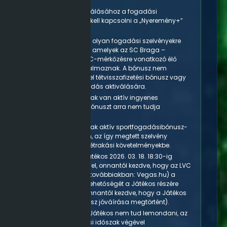
A bónusz aktiválásához a fogadási
szelvényen be kell kapcsolni a „Nyeremény+”
csúszkát.
A bónusz csak olyan fogadási szelvényekre
alkalmazható, amelyek az SC Braga –
Ferencváros TC-mérkőzésre vonatkozó élő
fogadást tartalmaznak. A bónusz nem
használható fel tétvisszafizetési bónusz vagy
ingyenes fogadás aktiválására.
Ha a Játékosnak van aktív ingyenes
fogadása, a bónuszt arra nem tudja
felhasználni.
Ha a Játékosnak aktív sportfogadásibónusz-
egyenlege van, az így megtett szelvény
beleszámít a tétrakási követelményekbe.
A bónuszt a Játékos 2026. 03. 18. 18:30-ig
használhatja fel, onnantól kezdve, hogy az LVC
Diamond Kft. (továbbiakban: Vegas.hu) a
felhasználás lehetőségét a Játékos részére
biztosította (onnantól kezdve, hogy a Játékos
részére a bónusz jóváírása megtörtént).
A bónuszról a Játékos nem tud lemondani, az
a felhasználási időszak végével