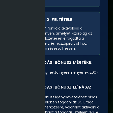
AKTIVÁLÁS 2. FELTÉTELE:
A „Nyeremény+” funkció aktiválása a
fogadási szelvényen, amelyet kizárólag az
aktiválhat, aki előzetesen elfogadta a
bónusz feltételeit, és hozzájárult ahhoz,
hogy bónuszban részesülhessen.
SPORTFOGADÁSI BÓNUSZ MÉRTÉKE:
A fogadási szelvény nettó nyereményének 20%-
a.
SPORTFOGADÁSI BÓNUSZ LEÍRÁSA:
A sportfogadási bónusz igénybevételéhez nincs
más dolgod, mint élőben fogadni az SC Braga –
Ferencváros TC-mérkőzésre, valamint aktiválni a
„Nyeremény+” funkciót a fogadási szelvényen. A