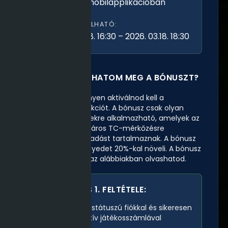
Elérhető mobilapplikációban
FELHASZNÁLHATÓ:
2026. 03. 18. 16:30 – 2026. 03.18. 18:30
HOGYAN KAPHATOM MEG A BÓNUSZT?
A fogadási szelvényen aktiválnod kell a
„Nyeremény+” funkciót. A bónusz csak olyan
fogadási szelvényekre alkalmazható, amelyek az
SC Braga–Ferencváros TC-mérkőzésre
vonatkozó élő fogadást tartalmaznak. A bónusz
a nettó nyereményedet 20%-kal növeli. A bónusz
további részleteit az alábbiakban olvashatod.
AKTIVÁLÁS 1. FELTÉTELE:
A Játékos aktív státuszú fiókkal és sikeresen
azonosított, aktív játékosszámlával
rendelkezik.