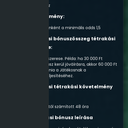
Fix 30 000 Ft bónusz
Oddskövetelmény:
Fogadási szelvényenként a minimális odds 1,5
Sportfogadási bónuszösszeg tétrakási
követelménye:
A bónuszösszeg 2-szerese. Példa: ha 30 000 Ft
sportfogadási bónusz kerül jóváírásra, akkor 60 000 Ft
értékben kell fogadnia a Játékosnak a
bónuszfeltételek teljesítéséhez.
Sportfogadási tétrakási követelmény
teljesíthető:
A bónusz igénylésétől számított 48 óra
Sportfogadási bónusz leírása