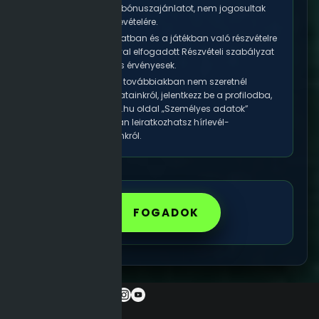
kapták meg a bónuszajánlatot, nem jogosultak
annak igénybevételére.
A bónuszajánlatban és a játékban való részvételre
a regisztrációval elfogadott
Részvételi szabályzat
rendelkezései is érvényesek.
Amennyiben a továbbiakban nem szeretnél
értesülni ajánlatainkról, jelentkezz be a profilodba,
majd a Vegas.hu oldal „Személyes adatok”
menüpontjában leiratkozhatsz hírlevél-
szolgáltatásunkról.
FOGADOK