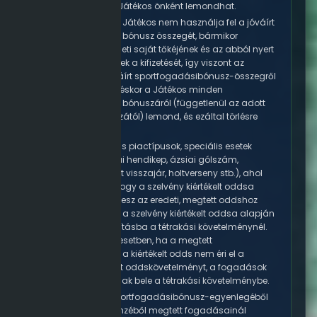
A bónuszról a Játékos önként lemondhat.
Amennyiben a Játékos nem használja fel a jóváírt
sportfogadási bónusz összegét, bármikor
kezdeményezheti saját tőkéjének és az abból nyert
nyereményeknek a kifizetését, így viszont az
előzetesen jóváírt sportfogadásibónusz-összegről
lemond. Kifizetéskor a Játékos minden
sportfogadási bónuszáról (függetlenül az adott
bónusz státuszától) lemond, és ezáltal törlésre
kerül.
Azok a speciális piactípusok, speciális esetek
(például: ázsiai hendikep, ázsiai gólszám,
döntetlennél tét visszajár, holtverseny stb.), ahol
előfordulhat, hogy a szelvény kiértékelt oddsa
alacsonyabb lesz az eredeti, megtett oddshoz
képest, mindig a szelvény kiértékelt oddsa alapján
kerülnek számításba a tétrakási követelménynél.
Így abban az esetben, ha a megtett
fogadásoknál a kiértékelt odds nem éri el a
meghatározott oddskövetelményt, a fogadások
nem számítanak bele a tétrakási követelménybe.
A Játékos a sportfogadásibónusz-egyenlegéből
és a valódi pénzéből megtett fogadásainál