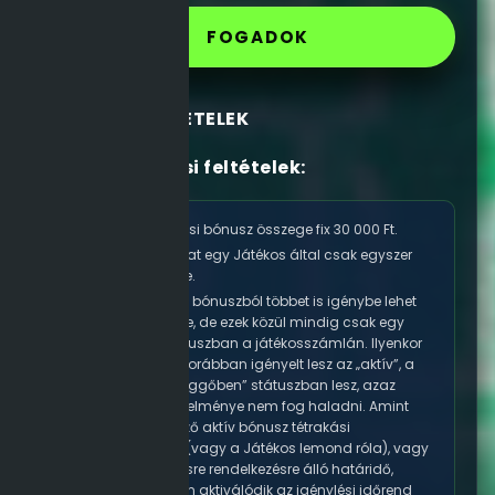
FOGADOK
BÓNUSZFELTÉTELEK
Felhasználási feltételek:
A sportfogadási bónusz összege fix 30 000 Ft.
A bónuszajánlat egy Játékos által csak egyszer
vehető igénybe.
Sportfogadási bónuszból többet is igénybe lehet
venni egyszerre, de ezek közül mindig csak egy
lehet aktív státuszban a játékosszámlán. Ilyenkor
az időben legkorábban igényelt lesz az „aktív”, a
többi pedig „függőben” státuszban lesz, azaz
tétrakási követelménye nem fog haladni. Amint
teljesült az előző aktív bónusz tétrakási
követelménye (vagy a Játékos lemond róla), vagy
lejár a teljesítésre rendelkezésre álló határidő,
automatikusan aktiválódik az igénylési időrend