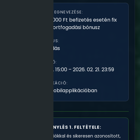
PROMÓCIÓ MEGNEVEZÉSE:
Minimum 10 000 Ft befizetés esetén fix
30 000 Ft sportfogadási bónusz
BÓNUSZTÍPUS:
Sportfogadás
IGÉNYELHETŐ:
2026. 02. 17. 15:00 – 2026. 02. 21. 23:59
MOBILAPPLIKÁCIÓ:
Elérhető mobilapplikációban
IGÉNYLÉS 1. FELTÉTELE:
Aktív státuszú fiókkal és sikeresen azonosított,