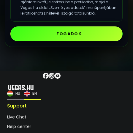
ajánlatainkról, jelentkezz be a profilodba, majd a
Vegas.hu oldal „Személyes adatok” menüpontjában
leiratkozhatsz hírlevél-szolgáltatásunkról.
FOGADOK
HU
EN
Support
Live Chat
Help center