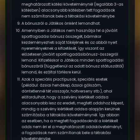
meghatározott kötési követelménynél (legalább 3-as
kötésben) alacsonyabb kötésben tett fogadások
nem számítanak bele a tétrakási követelménybe.
A bónuszról a Játékos önként lemondhat.
Amennyiben a Játékos nem használja fel a jóváírt
sportfogadási bónusz összegét, bármikor
kezdeményezheti saját tőkéjének és az abból nyert
nyereményeknek a kifizetését, így viszont az
előzetesen jóváírt sportfogadásibónusz-összegről
lemond. Kifizetéskor a Játékos minden sportfogadási
bónuszáról (függetlenül az adott bónusz státuszától)
lemond, és ezáltal törlésre kerül.
Azok a speciális piactípusok, speciális esetek
(például: ázsiai hendikep, ázsiai gólszám,
döntetlennél tét visszajár, holtverseny stb.), ahol
előfordulhat, hogy a szelvény kiértékelt oddsa
alacsonyabb lesz az eredeti, megtett oddshoz képest,
mindig a szelvény kiértékelt oddsa alapján kerülnek
számításba a tétrakási követelménynél. Így abban
az esetben, ha a megtett fogadásoknál a kiértékelt
odds nem éri el a meghatározott oddskövetelményt,
a fogadások nem számítanak bele a tétrakási
követelménybe.