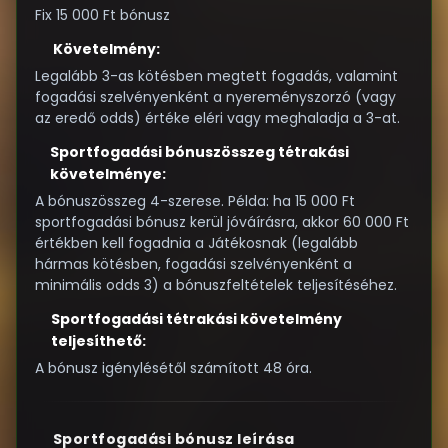
Fix 15 000 Ft bónusz
Követelmény:
Legalább 3-as kötésben megtett fogadás, valamint
fogadási szelvényenként a nyereményszorzó (vagy
az eredő odds) értéke eléri vagy meghaladja a 3-at.
Sportfogadási bónuszösszeg tétrakási
követelménye:
A bónuszösszeg 4-szerese. Példa: ha 15 000 Ft
sportfogadási bónusz kerül jóváírásra, akkor 60 000 Ft
értékben kell fogadnia a Játékosnak (legalább
hármas kötésben, fogadási szelvényenként a
minimális odds 3) a bónuszfeltételek teljesítéséhez.
Sportfogadási tétrakási követelmény
teljesíthető:
A bónusz igénylésétől számított 48 óra.
Sportfogadási bónusz leírása