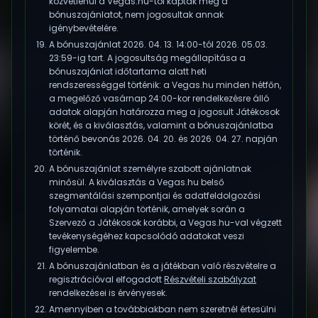
közvetlenül a Vegas.hu-tól kapták meg a
bónuszajánlatot, nem jogosultak annak
igénybevételére.
A bónuszajánlat 2026. 04. 13. 14:00-tól 2026. 05.03.
23:59-ig tart. A jogosultság megállapítása a
bónuszajánlat időtartama alatt heti
rendszerességgel történik: a Vegas.hu minden hétfőn,
a megelőző vasárnap 24:00-kor rendelkezésre álló
adatok alapján határozza meg a jogosult Játékosok
körét, és a kiválasztás, valamint a bónuszajánlatba
történő bevonás 2026. 04. 20. és 2026. 04. 27. napján
történik.
A bónuszajánlat személyre szabott ajánlatnak
minősül. A kiválasztás a Vegas.hu belső
szegmentálási szempontjai és adatfeldolgozási
folyamatai alapján történik, amelyek során a
Szervező a Játékosok korábbi, a Vegas.hu-val végzett
tevékenységéhez kapcsolódó adatokat veszi
figyelembe.
A bónuszajánlatban és a játékban való részvételre a
regisztrációval elfogadott
Részvételi szabályzat
rendelkezései is érvényesek.
Amennyiben a továbbiakban nem szeretnél értesülni