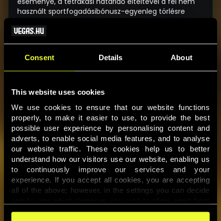
eseménye, a tétrakási határidő elteltével a fel nem
használt sportfogadásibónusz-egyenleg törlésre
kerül.
A túlzásba vitt szerencsejáték ártalmas,
szenvedélybetegség kialakulásához vezethet!
Consent
Details
About
FOGADOK
This website uses cookies
We use cookies to ensure that our website functions 
properly, to make it easier to use, to provide the best 
BÓNUSZFELTÉTELEK
possible user experience by personalising content and 
adverts, to enable social media features, and to analyse 
A sportfogadási bónusz összege fix 15 000 Ft.
our website traffic. These cookies help us to better 
A bónuszajánlat egy Játékos által csak egyszer
understand how our visitors use our website, enabling us 
vehető igénybe.
to continuously improve our services and your 
Sportfogadási bónuszból többet is igénybe lehet
experience. If you accept all cookies, you are accepting 
venni egyszerre, de ezek közül mindig csak egy lehet
all of the above; however, in the settings you can decide 
aktív státuszban a játékosszámlán. Ilyenkor az
one-by-one which purposes you wish to allow, apart from 
időben legkorábban igényelt lesz az „aktív”, a többi
the cookies that are essential for the website to function. 
pedig „függőben” státuszban lesz, azaz tétrakási
You can find more information about the cookies used on 