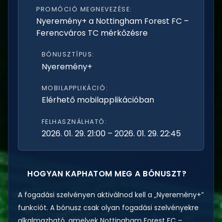
PROMÓCIÓ MEGNEVEZÉSE:
Nyeremény+ a Nottingham Forest FC –
Ferencváros TC mérkőzésre
BÓNUSZTÍPUS:
Nyeremény+
MOBILAPPLIKÁCIÓ:
Elérhető mobilapplikációban
FELHASZNÁLHATÓ:
2026. 01. 29. 21:00 – 2026. 01. 29. 22:45
HOGYAN KAPHATOM MEG A BÓNUSZT?
A fogadási szelvényen aktiválnod kell a „Nyeremény+”
funkciót. A bónusz csak olyan fogadási szelvényekre
alkalmazható, amelyek Nottingham Forest FC –