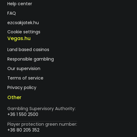
Help center
FAQ
ezcsakjatek.hu
Cookie settings
Vegas.hu
Land based casinos
Responsible gambling
Our supervision
Terms of service
Privacy policy
Other
Gambling Supervisory Authority:
+36 1 550 2500
Player protection green number:
+36 80 205 352