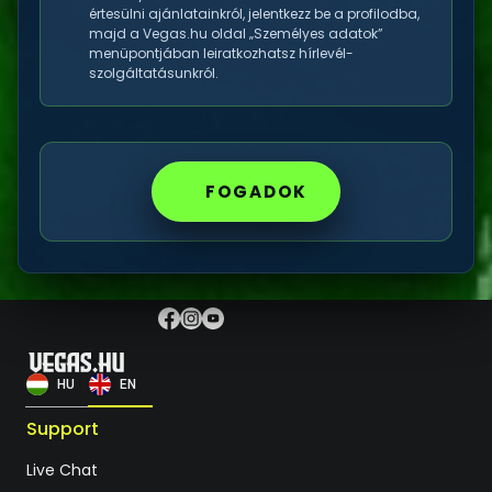
értesülni ajánlatainkról, jelentkezz be a profilodba,
majd a Vegas.hu oldal „Személyes adatok”
menüpontjában leiratkozhatsz hírlevél-
szolgáltatásunkról.
FOGADOK
HU
EN
Support
Live Chat