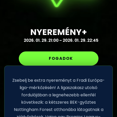
NYEREMÉNY+
2026. 01. 29. 21:00 – 2026. 01. 29. 22:45
FOGADOK
Zsebelj be extra nyereményt a Fradi Európa-
liga-mérkőzésén! A ligaszakasz utolsó
fordulójában a legnehezebb ellenfél
következik: a kétszeres BEK-győztes
Nottingham Forest otthonába látogatnak a
zöld-fehérek. Vajon egy Premier League-