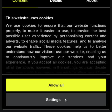
Consent
Details
About
This website uses cookies
Felhasználás 2. feltétele:
We use cookies to ensure that our website functions 
A „Nyeremény+” funkció aktiválása a fogadási
properly, to make it easier to use, to provide the best 
szelvényen, amelyet kizárólag az aktiválhat, aki
possible user experience by personalising content and 
előzetesen hozzájárult ahhoz, hogy bónuszban
adverts, to enable social media features, and to analyse 
részesülhessen.
our website traffic. These cookies help us to better 
understand how our visitors use our website, enabling us 
to continuously improve our services and your 
experience. If you accept all cookies, you are accepting 
all of the above; however, in the settings you can decide 
one-by-one which purposes you wish to allow, apart from 
Hogyan kaphatom meg a bónuszt?
the cookies that are essential for the website to function. 
You can find more information about the cookies used on 
Allow all
this website in our 
Cookies Policy
. 
Sportfogadási bónusz leírása:
Settings
Bónuszajánlat részvételi szabályzata