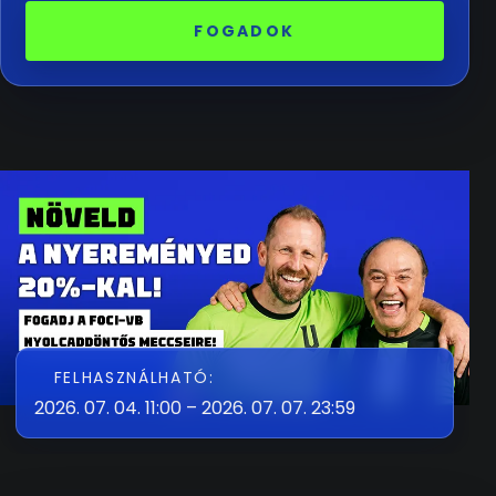
FOGADOK
FELHASZNÁLHATÓ:
2026. 07. 04. 11:00 – 2026. 07. 07. 23:59