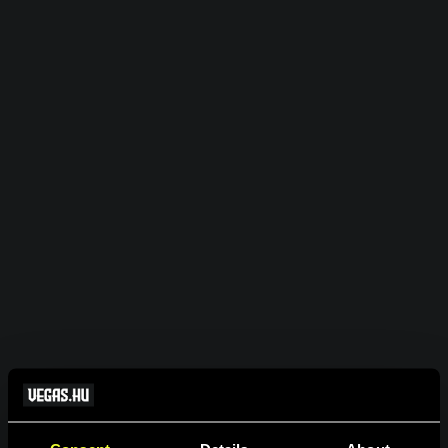
MOBILAPPLIKÁCIÓ:
Elérhető mobilapplikációban
SPORTFOGADÁSI BÓNUSZ MÉRTÉKE:
A fogadási szelvény nettó nyereményének
20%-a
FOGADOK
Felhasználás 1. feltétele:
A Játékos aktív státuszú fiókkal és sikeresen
azonosított, aktív játékosszámlával rendelkezik.