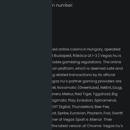
Player protection green number:
+36 80 205 352
Vegas.hu is the first licensed online casino in Hungary, operated
by LVC Diamond Kft. (1088 Budapest, Rákóczi út 1-3.) Vegas.hu is
compliant with the responsible gambling regulations. The online
casino uses Finnplay’s Titan platform, which is deemed safe and
secure for online gambling related transactions by its official
auditor: HUNGUARD Kft. Vegas.hu’s partner gaming providers are
Play’n’Go, Amusnet, iSoftBet, Novomatic (Greentube), NetEnt, Ezugi,
Amatic, Nolimit City, Habanero, Merkur, Red Tiger, Yggdrasil, Big
Time Gaming, Playson, Pragmatic Play, Evolution, Spinomenal,
Relax, Evoplay, Hacksaw, EGT Digital, Thunderkick, Bee-Fee,
Booming Games, ELK, Synot, Spribe, Eurasian, Playtech, Fazi, Swintt
and Endorphina. The partner of Vegas Sport is Altenar. Their
games are optimized for the latest version of Chrome. Vegas.hu’s