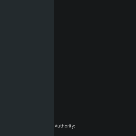
Support
Live Chat
Help center
FAQ
ezcsakjatek.hu
Cookie settings
Vegas.hu
Land based casinos
Responsible gambling
Our supervision
Terms of service
Privacy policy
Other
Gambling Supervisory Authority:
+36 1 550 2500