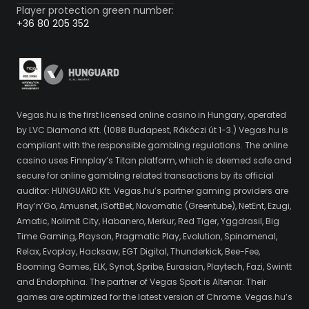
Player protection green number:
+36 80 205 352
Vegas.hu is the first licensed online casino in Hungary, operated
by LVC Diamond Kft. (1088 Budapest, Rákóczi út 1-3.) Vegas.hu is
compliant with the responsible gambling regulations. The online
casino uses Finnplay’s Titan platform, which is deemed safe and
secure for online gambling related transactions by its official
auditor: HUNGUARD Kft. Vegas.hu’s partner gaming providers are
Play’n’Go, Amusnet, iSoftBet, Novomatic (Greentube), NetEnt, Ezugi,
Amatic, Nolimit City, Habanero, Merkur, Red Tiger, Yggdrasil, Big
Time Gaming, Playson, Pragmatic Play, Evolution, Spinomenal,
Relax, Evoplay, Hacksaw, EGT Digital, Thunderkick, Bee-Fee,
Booming Games, ELK, Synot, Spribe, Eurasian, Playtech, Fazi, Swintt
and Endorphina. The partner of Vegas Sport is Altenar. Their
games are optimized for the latest version of Chrome. Vegas.hu’s