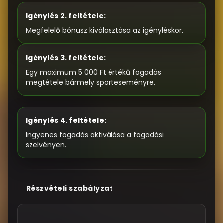
Igénylés 2. feltétele:
Megfelelő bónusz kiválasztása az igényléskor.
Igénylés 3. feltétele:
Egy maximum 5 000 Ft értékű fogadás
megtétele bármely sporteseményre.
Igénylés 4. feltétele:
Ingyenes fogadás aktiválása a fogadási
szelvényen.
Részvételi szabályzat