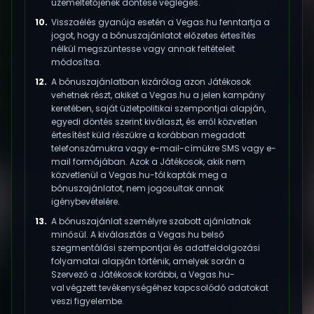
üzemeltetőjének döntése végleges.
10.
Visszaélés gyanúja esetén a Vegas.hu fenntartja a
jogot, hogy a bónuszajánlatot előzetes értesítés
nélkül megszüntesse vagy annak feltételeit
módosítsa.
12.
A bónuszajánlatban kizárólag azon Játékosok
vehetnek részt, akiket a Vegas.hu a jelen kampány
keretében, saját üzletpolitikai szempontjai alapján,
egyedi döntés szerint kiválaszt, és erről közvetlen
értesítést küld részükre a korábban megadott
telefonszámukra vagy e-mail-címükre SMS vagy e-
mail formájában. Azok a Játékosok, akik nem
közvetlenül a Vegas.hu-tól kapták meg a
bónuszajánlatot, nem jogosultak annak
igénybevételére.
13.
A bónuszajánlat személyre szabott ajánlatnak
minősül. A kiválasztás a Vegas.hu belső
szegmentálási szempontjai és adatfeldolgozási
folyamatai alapján történik, amelyek során a
Szervező a Játékosok korábbi, a Vegas.hu-
val végzett tevékenységéhez kapcsolódó adatokat
veszi figyelembe.