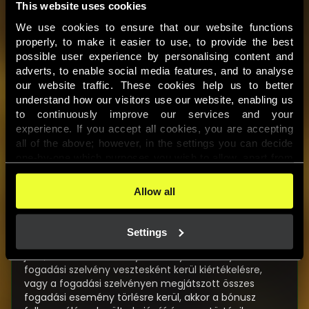
This website uses cookies
fogadást tesz maximum 5 000 Ft értékben
(minimálisan 2-es oddskövetelménnyel) bármely
We use cookies to ensure that our website functions 
sporteseményre, illetve a fogadási szelvényen az
properly, to make it easier to use, to provide the best 
„Ingyenes fogadás felhasználása” opciót kiválasztja.
possible user experience by personalising content and 
Az így kapott bónuszból a Játékos bármely
adverts, to enable social media features, and to analyse 
sporteseményre fogadhat abban az értékben,
our website traffic. These cookies help us to better 
amennyiért a korábbi fogadását tette, de maximum
understand how our visitors use our website, enabling us 
5 000 Ft értékben. A bónuszból tett fogadását akkor
to continuously improve our services and your 
tudja felhasználni, ha a fogadási szelvényen aktiválja
experience. If you accept all cookies, you are accepting 
az „Ingyenes fogadás felhasználása” opciót.
all of the above; however, in the settings you can decide 
one-by-one which purposes you wish to allow, apart from 
Abban az esetben, ha az így megtett fogadás
the cookies that are essential for the website to function. 
nyertesként kerül kiértékelésre, úgy a Játékos a
You can find more information about the cookies used on 
fogadási szelvény nettó nyereményét kapja meg a
Allow all
valódipénz-egyenlegére, a megtett tét nélkül. Példa:
this website in our 
Cookies Policy
. 
5 000 Ft értékű ingyenes fogadás esetén,
amennyiben a 2-es oddson megtett fogadási
Settings
szelvény nyertes lesz, akkor nem 10 000 Ft-ot írunk
jóvá, hanem 5 000 Ft nyereményt. Amennyiben a
fogadási szelvény vesztesként kerül kiértékelésre,
vagy a fogadási szelvényen megjátszott összes
fogadási esemény törlésre kerül, akkor a bónusz