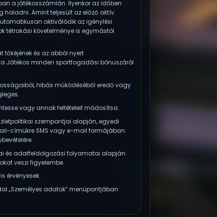
zban a játékosszámlán. Ilyenkor az időben
 haladni. Amint teljesült az előző aktív
 automatikusan aktiválódik az igénylési
k tétrakási követelménye is egymástól
 tőkéjének és az abból nyert
kor a Játékos minden sportfogadási bónuszáról
iányosságaiból, hibás működéséből eredő vagy
gleges.
ntesse vagy annak feltételeit módosítsa.
letpolitikai szempontjai alapján, egyedi
e-mail-címükre SMS vagy e-mail formájában.
ybevételére.
ai és adatfeldolgozási folyamatai alapján
okat veszi figyelembe.
is érvényesek.
 oldal „Személyes adatok” menüpontjában