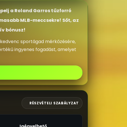
pelj a Roland Garros tűzforró
almasabb MLB-meccsekre! Sőt, az
ív bónusz!
 a kedvenc sportágad mérkőzésére,
 értékű ingyenes fogadást, amelyet
RÉSZVÉTELI SZABÁLYZAT
Igényelhető