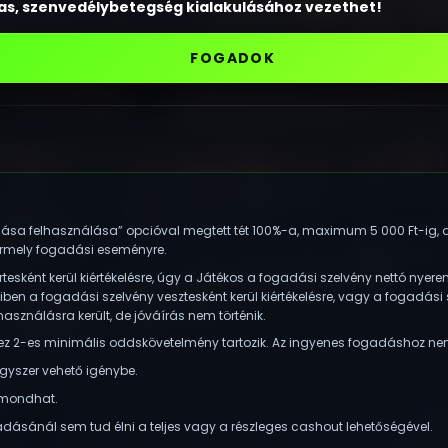
mas, szenvedélybetegség kialakulásához vezethet!
FOGADOK
ása felhasználása” opcióval megtett tét 100%-a, maximum 5 000 Ft-ig, 
ármely fogadási eseményre.
esként kerül kiértékelésre, úgy a Játékos a fogadási szelvény nettó nye
yiben a fogadási szelvény vesztesként kerül kiértékelésre, vagy a fogadás
használásra került, de jóváírás nem történik.
ez 2-es minimális oddskövetelmény tartozik. Az ingyenes fogadáshoz ne
gyszer vehető igénybe.
emondhat.
adásánál sem tud élni a teljes vagy a részleges cashout lehetőségével.