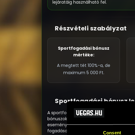
lejáratáig használható fel.
Részvételi szabályzat
Sportfogadási bónusz
mértéke:
A megtett tét 100%-a, de
maximum 5 000 Ft.
Sportfogadási bónusz le
A sportfogadási bónusz igénybevételéhez n
bónuszok” aloldalon, majd megtenni a f
eseményre. A fogadás megtételekor aktiv
fogadásodat, amelyet csak egy összegbe
Consent