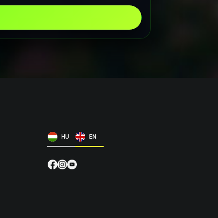
HU
EN