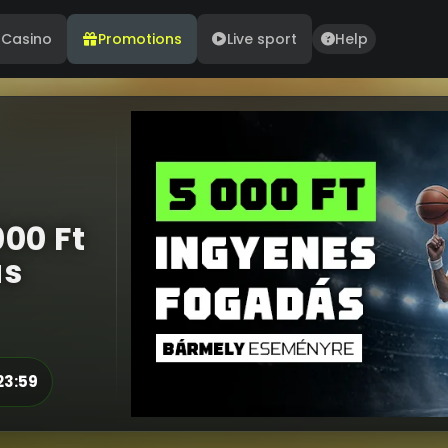
Casino
Promotions
Live sport
Help
000 Ft
ás
 23:59