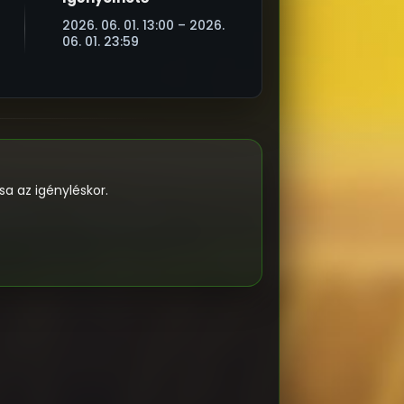
2026. 06. 01. 13:00 – 2026.
06. 01. 23:59
sa az igényléskor.