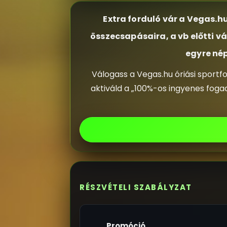
Extra forduló vár a Vegas.h
összecsapásaira, a vb előtti 
egyre né
Válogass a Vegas.hu óriási sport
aktiváld a „100%-os ingyenes foga
RÉSZVÉTELI SZABÁLYZAT
Promóció