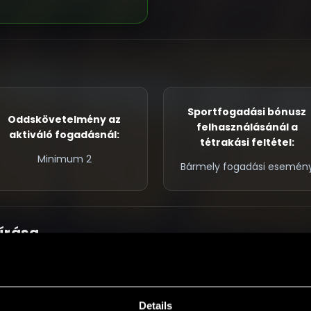
Sportfogadási bónusz
Oddskövetelmény az
felhasználásánál a
aktiváló fogadásnál:
tétrakási feltétel:
Minimum 2
Bármely fogadási esemén
írása
incs más dolgod, mint kiválasztani az „Extra forduló: 5 000 Ft 
ogadásodat maximum 5 000 Ft értékben (minimálisan 2-es odd
áld a fogadási szelvényen az „Ingyenes fogadás felhasználása” 
n tudsz felhasználni, egy fogadási szelvényen maximum 5 000 
Details