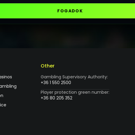
FOGADOK
Other
asinos
Gambling Supervisory Authority:
+36 1 550 2500
gambling
Player protection green number:
on
+36 80 205 352
ice