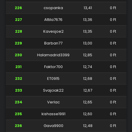
226
csopanka
13,41
0 Ft
227
Attila7676
13,36
0 Ft
228
Kavesjoe2
13,35
0 Ft
229
Barban77
13,00
0 Ft
230
Halamadrid3399
12,85
0 Ft
231
Faktor700
12,74
0 Ft
232
ET0915
12,68
0 Ft
233
Svajciak22
12,67
0 Ft
234
Verlac
12,65
0 Ft
235
kishasse1991
12,60
0 Ft
236
Gava9900
12,48
0 Ft