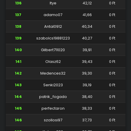
136
Itye
42,12
0 Ft
137
adamo07
41,66
0 Ft
138
Antal0912
40,34
0 Ft
139
szabolcs19881223
40,27
0 Ft
140
Gilbert711020
39,91
0 Ft
141
Olasz62
39,43
0 Ft
142
Medences32
39,30
0 Ft
143
Senki2023
39,19
0 Ft
144
patrik_fogado
38,40
0 Ft
145
perfectaron
38,33
0 Ft
146
szollosi97
37,73
0 Ft