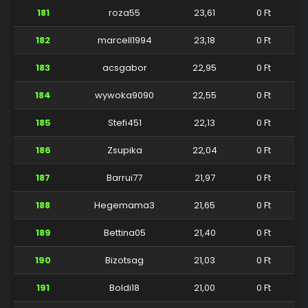
181
roza55
23,61
0 Ft
182
marcell1994
23,18
0 Ft
183
acsgabor
22,95
0 Ft
184
wywoka9090
22,55
0 Ft
185
Stefi451
22,13
0 Ft
186
Zsupika
22,04
0 Ft
187
Barrui77
21,97
0 Ft
188
Hegemama3
21,65
0 Ft
189
Bettina05
21,40
0 Ft
190
Bizotsag
21,03
0 Ft
191
Boldi18
21,00
0 Ft