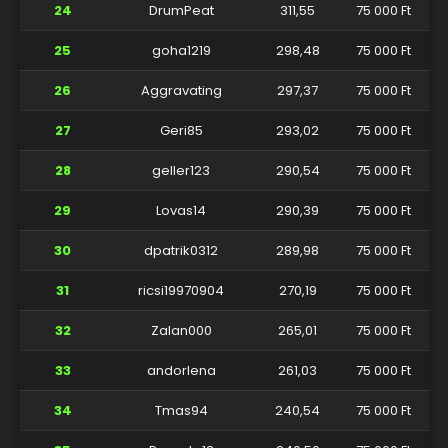
24
DrumPeat
311,55
75 000 Ft
25
goha1219
298,48
75 000 Ft
26
Aggravating
297,37
75 000 Ft
27
Geri85
293,02
75 000 Ft
28
geller123
290,54
75 000 Ft
29
Lovas14
290,39
75 000 Ft
30
dpatrik0312
289,98
75 000 Ft
31
ricsi19970904
270,19
75 000 Ft
32
Zalan000
265,01
75 000 Ft
33
andorlena
261,03
75 000 Ft
34
Tmas94
240,54
75 000 Ft