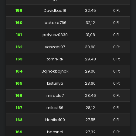
159
Davidkaa18
32,45
0 Ft
160
lackoka766
32,12
0 Ft
161
petyusz0330
31,08
0 Ft
162
vaszabi97
30,68
0 Ft
163
tomrRRR
29,48
0 Ft
164
Bajnokbajnok
29,00
0 Ft
165
kistunya
28,60
0 Ft
166
miracle7
28,46
0 Ft
167
milcsii86
28,12
0 Ft
168
Henike100
27,55
0 Ft
169
bacsnel
27,32
0 Ft