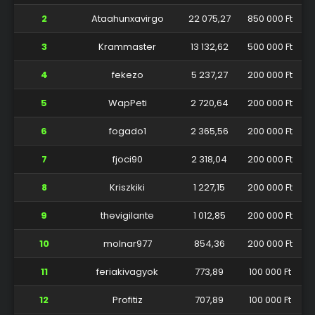
2
Ataahunxavirgo
22 075,27
850 000 Ft
3
Krammaster
13 132,62
500 000 Ft
4
fekezo
5 237,27
200 000 Ft
5
WapPeti
2 720,64
200 000 Ft
6
fogado1
2 365,56
200 000 Ft
7
fjoci90
2 318,04
200 000 Ft
8
Kriszkiki
1 227,15
200 000 Ft
9
thevigilante
1 012,85
200 000 Ft
10
molnar977
854,36
200 000 Ft
11
feriakivagyok
773,89
100 000 Ft
12
Profitiz
707,89
100 000 Ft