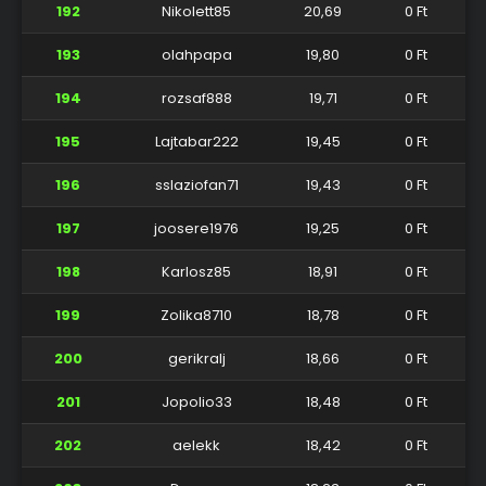
192
Nikolett85
20,69
0 Ft
193
olahpapa
19,80
0 Ft
194
rozsaf888
19,71
0 Ft
195
Lajtabar222
19,45
0 Ft
196
sslaziofan71
19,43
0 Ft
197
joosere1976
19,25
0 Ft
198
Karlosz85
18,91
0 Ft
199
Zolika8710
18,78
0 Ft
200
gerikralj
18,66
0 Ft
201
Jopolio33
18,48
0 Ft
202
aelekk
18,42
0 Ft