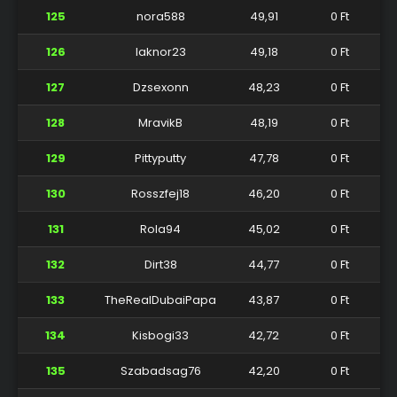
125
nora588
49,91
0 Ft
126
laknor23
49,18
0 Ft
127
Dzsexonn
48,23
0 Ft
128
MravikB
48,19
0 Ft
129
Pittyputty
47,78
0 Ft
130
Rosszfej18
46,20
0 Ft
131
Rola94
45,02
0 Ft
132
Dirt38
44,77
0 Ft
133
TheRealDubaiPapa
43,87
0 Ft
134
Kisbogi33
42,72
0 Ft
135
Szabadsag76
42,20
0 Ft