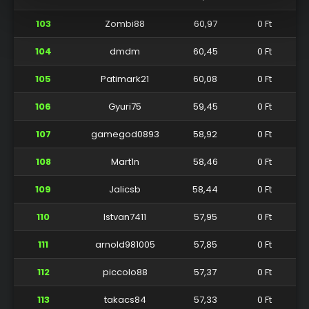
103
Zombi88
60,97
0 Ft
104
dmdm
60,45
0 Ft
105
Patimark21
60,08
0 Ft
106
Gyuri75
59,45
0 Ft
107
gamegod0893
58,92
0 Ft
108
Mart1n
58,46
0 Ft
109
Jalicsb
58,44
0 Ft
110
Istvan7411
57,95
0 Ft
111
arnold981005
57,85
0 Ft
112
piccolo88
57,37
0 Ft
113
takacs84
57,33
0 Ft