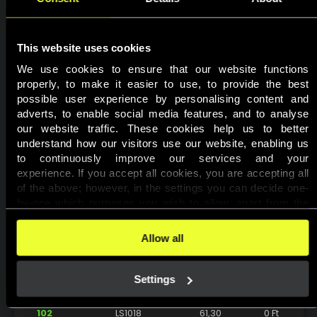
91
Foxika
71,69
50 000 Ft
92
Aniangyal
71,61
50 000 Ft
This website uses cookies
93
Zsoc03
71,42
50 000 Ft
We use cookies to ensure that our website functions 
properly, to make it easier to use, to provide the best 
94
sihelnikb
71,37
50 000 Ft
possible user experience by personalising content and 
adverts, to enable social media features, and to analyse 
95
cptpirx
65,96
50 000 Ft
our website traffic. These cookies help us to better 
96
SGerrard888
65,76
50 000 Ft
understand how our visitors use our website, enabling us 
to continuously improve our services and your 
97
DobiZsolt1989
65,21
50 000 Ft
experience. If you accept all cookies, you are accepting all 
of the above; however, in the settings you can decide one-
98
tratech21
63,32
50 000 Ft
by-one which purposes you wish to allow, apart from the 
cookies that are essential for the website to function. 
99
Butch3R
62,73
50 000 Ft
You can find more information about the cookies used on 
Allow all
this website in our 
Cookies Policy
. 
100
Rusicky
61,73
50 000 Ft
Settings
101
vjozsi
61,54
0 Ft
102
LS1018
61,30
0 Ft