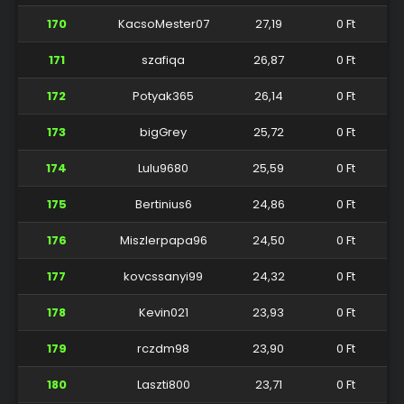
170
KacsoMester07
27,19
0 Ft
171
szafiqa
26,87
0 Ft
172
Potyak365
26,14
0 Ft
173
bigGrey
25,72
0 Ft
174
Lulu9680
25,59
0 Ft
175
Bertinius6
24,86
0 Ft
176
Miszlerpapa96
24,50
0 Ft
177
kovcssanyi99
24,32
0 Ft
178
Kevin021
23,93
0 Ft
179
rczdm98
23,90
0 Ft
180
Laszti800
23,71
0 Ft