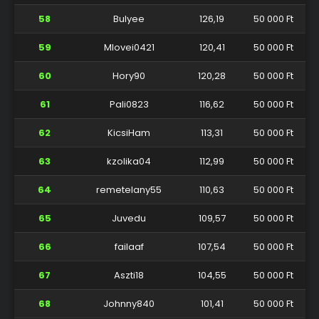
58
Bulyee
126,19
50 000 Ft
59
Mlovei0421
120,41
50 000 Ft
60
Hory90
120,28
50 000 Ft
61
Pali0823
116,62
50 000 Ft
62
KicsiHam
113,31
50 000 Ft
63
kzolika04
112,99
50 000 Ft
64
remetelany55
110,63
50 000 Ft
65
Juvedu
109,57
50 000 Ft
66
failaaf
107,54
50 000 Ft
67
Aszti18
104,55
50 000 Ft
68
Johnny840
101,41
50 000 Ft