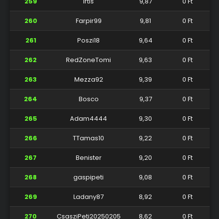
259
Irtis
9,87
0 Ft
260
Farpir99
9,81
0 Ft
261
Poszi18
9,64
0 Ft
262
RedZoneTomi
9,63
0 Ft
263
Mezza92
9,39
0 Ft
264
Bosco
9,37
0 Ft
265
Adam4444
9,30
0 Ft
266
TTamas10
9,22
0 Ft
267
Benister
9,20
0 Ft
268
gaspipeti
9,08
0 Ft
269
Ladany87
8,92
0 Ft
270
CsasziPeti20250205
8,62
0 Ft