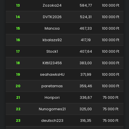
13
Zozoka24
584,77
100 000 Ft
14
DVTK2026
524,31
100 000 Ft
15
Mancsa
467,33
100 000 Ft
16
kbalazs92
417,19
100 000 Ft
17
Stock1
407,64
100 000 Ft
18
Kitti123456
383,00
100 000 Ft
19
seahawksHU
371,99
100 000 Ft
20
paretamas
359,46
100 000 Ft
21
Horipori
336,67
75 000 Ft
22
Nunogomes21
325,00
75 000 Ft
23
deutsch223
316,35
75 000 Ft