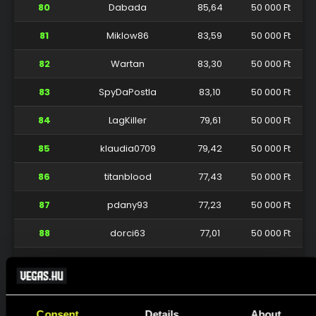
80
Dabada
85,64
50 000 Ft
81
Miklow86
83,59
50 000 Ft
82
Wartan
83,30
50 000 Ft
83
SpyDaPostla
83,10
50 000 Ft
84
LagKiller
79,61
50 000 Ft
85
klaudia0709
79,42
50 000 Ft
86
titanblood
77,43
50 000 Ft
87
pdany93
77,23
50 000 Ft
88
dorci63
77,01
50 000 Ft
89
zozo3004
74,49
50 000 Ft
90
peldiero
71,80
50 000 Ft
Consent
Details
About