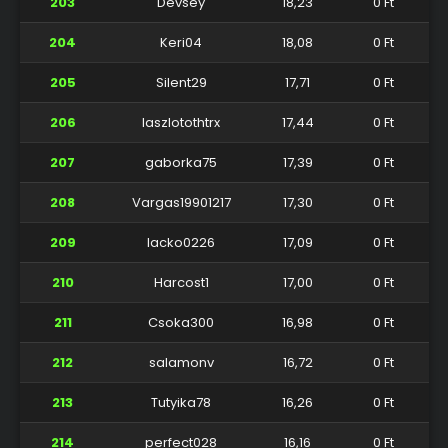
203
Devsey
18,23
0 Ft
204
Keri04
18,08
0 Ft
205
Silent29
17,71
0 Ft
206
laszlotothtrx
17,44
0 Ft
207
gaborka75
17,39
0 Ft
208
Vargas19901217
17,30
0 Ft
209
lacko0226
17,09
0 Ft
210
Harcost1
17,00
0 Ft
211
Csoka300
16,98
0 Ft
212
salamonv
16,72
0 Ft
213
Tutyika78
16,26
0 Ft
214
perfect028
16,16
0 Ft