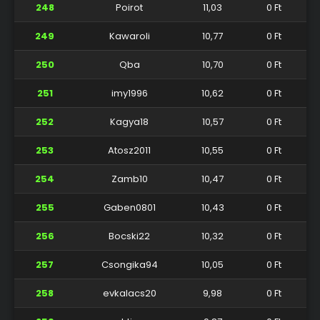
248
Poirot
11,03
0 Ft
249
Kawaroli
10,77
0 Ft
250
Qba
10,70
0 Ft
251
imy1996
10,62
0 Ft
252
Kagya18
10,57
0 Ft
253
Atosz2011
10,55
0 Ft
254
Zamb10
10,47
0 Ft
255
Gaben0801
10,43
0 Ft
256
Bocski22
10,32
0 Ft
257
Csongika94
10,05
0 Ft
258
evkalacs20
9,98
0 Ft