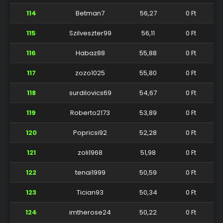
114
Betman7
56,27
0 Ft
115
Szilveszter99
56,11
0 Ft
116
Habaz88
55,88
0 Ft
117
zozo1025
55,80
0 Ft
118
surdilovics69
54,67
0 Ft
119
Roberto2173
53,89
0 Ft
120
Popricsi92
52,28
0 Ft
121
zoli1968
51,98
0 Ft
122
tenai1999
50,59
0 Ft
123
Tician93
50,34
0 Ft
124
imtherose24
50,22
0 Ft