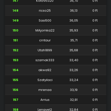
147
Kotovo320
36,70
0 Ft
148
ricso25
36,13
0 Ft
149
Sasi500
36,05
0 Ft
150
MAjomka22
35,93
0 Ft
151
crntaur
35,71
0 Ft
152
Utah1899
35,68
0 Ft
153
szamak333
33,40
0 Ft
154
akwa92
33,26
0 Ft
155
Szatyilaci
33,24
0 Ft
156
mrenaa
33,19
0 Ft
157
Arrius
32,91
0 Ft
158
Lengyel2
32,84
0 Ft