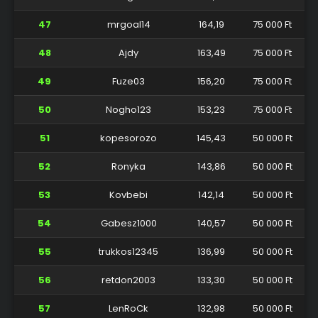
47
mrgoal14
164,19
75 000 Ft
48
Ajdy
163,49
75 000 Ft
49
Fuze03
156,20
75 000 Ft
50
Nogho123
153,23
75 000 Ft
51
kopesorozo
145,43
50 000 Ft
52
Ronyka
143,86
50 000 Ft
53
Kovbebi
142,14
50 000 Ft
54
Gabesz1000
140,57
50 000 Ft
55
trukkos12345
136,99
50 000 Ft
56
retdon2003
133,30
50 000 Ft
57
LenRoCk
132,98
50 000 Ft