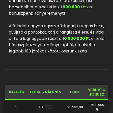
annak az 1 000 kiválasztott játékosnak, aki
bezsebelhet a hihetetlen,
1 500 000 Ft
-os
bónuszpénz-főnyereményt!
A feladat nagyon egyszerű: fogadj a Vegas.hu-n,
gyűjtsd a pontokat, törj a ranglista élére, és vidd
el Te a legnagyobb részt a
10 000 000 Ft
értékű
bónuszpénz-nyereményalapból, amelyet a
legjobb 100 játékos között osztunk szét!
VÁRHATÓ
HELYEZÉS
FELHASZNÁLÓNÉV
PONT
BÓNUSZ
1 500 000
1
CABI333
28 233,98
Ft