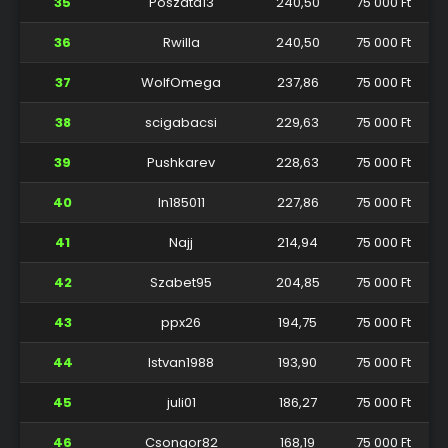
35
Poszata13
240,50
75 000 Ft
36
Rwilla
240,50
75 000 Ft
37
WolfOmega
237,86
75 000 Ft
38
scigabacsi
229,63
75 000 Ft
39
Pushkarev
228,63
75 000 Ft
40
ln185011
227,86
75 000 Ft
41
Najj
214,94
75 000 Ft
42
Szabet95
204,85
75 000 Ft
43
ppx26
194,75
75 000 Ft
44
Istvan1988
193,90
75 000 Ft
45
juli01
186,27
75 000 Ft
46
Csongor82
168,19
75 000 Ft