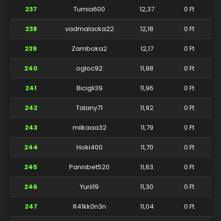
237
Tumia600
12,37
0 Ft
238
vadmalacka22
12,18
0 Ft
239
Zamboka2
12,17
0 Ft
240
ogloc92
11,98
0 Ft
241
Bicigli39
11,96
0 Ft
242
Talany71
11,92
0 Ft
243
milkaaa32
11,79
0 Ft
244
Hoki400
11,70
0 Ft
245
Pannibet520
11,63
0 Ft
246
Yurii19
11,30
0 Ft
247
R41kk0n3n
11,04
0 Ft