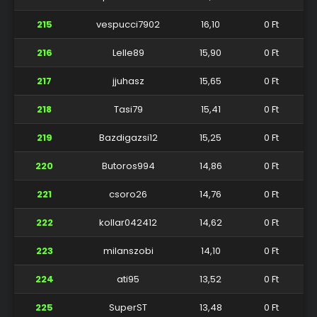
215
vespucci7902
16,10
0 Ft
216
Lelle89
15,90
0 Ft
217
jjuhasz
15,65
0 Ft
218
Tasi79
15,41
0 Ft
219
Bazdigazsi12
15,25
0 Ft
220
Butoros994
14,86
0 Ft
221
csoro26
14,76
0 Ft
222
kollar042412
14,62
0 Ft
223
milanszobi
14,10
0 Ft
224
ati95
13,52
0 Ft
225
SuperST
13,48
0 Ft