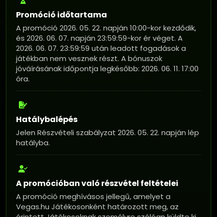
Promóció időtartama
A promóció 2026. 05. 22. napján 10:00-kor kezdődik,
és 2026. 06. 07. napján 23:59:59-kor ér véget. A
2026. 06. 07. 23:59:59 után leadott fogadások a
játékban nem vesznek részt. A bónuszok
jóváírásának időpontja legkésőbb: 2026. 06. 11. 17:00
óra.
Hatálybalépés
Jelen Részvételi szabályzat 2026. 05. 22. napján lép
hatályba.
A promócióban való részvétel feltételei
A promóció meghívásos jellegű, amelyet a
Vegas.hu Játékosonként határozott meg, az
érintett Játékosoknak személyre szólóan küldte ki,