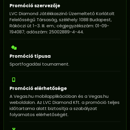
Promóció szervezője
LVC Diamond Játékkaszinó Üzemeltető Korlátolt
Felelősségű Társaság, székhely: 1088 Budapest,
Rákóczi út 1–3. III. em.; cégjegyzékszám: 01-09-
194087; adószám: 25002889-4-44.
Promóció típusa
Sportfogadási tournament.
Promóció elérhetősége
A Vegas.hu mobilapplikációban és a Vegas.hu
weboldalon. Az LVC Diamond Kft. a promóció teljes
időtartama alatt biztosítja a szabályzat
folyamatos elérhetőségét.