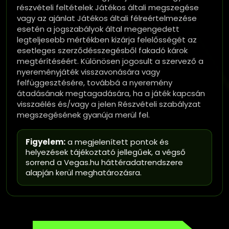
részvételi feltételek Játékos általi megszegése
vagy az ajánlat Játékos általi félreértelmezése
esetén a jogszabályok által megengedett
legteljesebb mértékben kizárja felelősségét az
esetleges szerződésszegésből fakadó károk
megtérítéséért. Különösen jogosult a szervező a
nyereményjáték visszavonására vagy
felfüggesztésére, továbbá a nyeremény
átadásának megtagadására, ha a játék kapcsán
visszaélés és/vagy a jelen Részvételi szabályzat
megszegésének gyanúja merül fel.
Figyelem:
a megjelenített pontok és
helyezések tájékoztató jellegűek, a végső
sorrend a Vegas.hu háttéradatrendszere
alapján kerül meghatározásra.