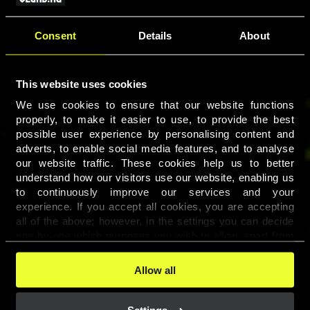
A Játékosok a nyertes fogadási szelvényeik után
Consent
Details
About
úgy szereznek pontokat, hogy az adott szelvény
oddsából, kötésben tett fogadások esetén az
eredő odds, levonásra kerül egy. Amennyiben a
This website uses cookies
megtett tét eléri a 10 000 Ft-ot, kétszeres pont, ha
eléri a 25 000 Ft-ot, háromszoros, ha a 75 000 Ft-
We use cookies to ensure that our website functions 
ot, négyszeres pont jár a Játékosnak.
properly, to make it easier to use, to provide the best 
possible user experience by personalising content and 
Példa: egy Játékos 10 000 Ft értékben fogad 3-as
adverts, to enable social media features, and to analyse 
oddsszal egy fogadási szelvényen, a fogadás
our website traffic. These cookies help us to better 
vesztesként kerül kiértékelésre, ez alapján a
understand how our visitors use our website, enabling us 
Játékos 0 pontot szerez.
to continuously improve our services and your 
Egy Játékos 10 000 Ft értékben fogad 3-as
experience. If you accept all cookies, you are accepting 
oddsszal egy fogadási szelvényen, a fogadás
all of the above; however, in the settings you can decide 
nyertesként kerül kiértékelésre, ez alapján a
one-by-one which purposes you wish to allow, apart from 
Játékos 4 (3 – 1) * 2 pontot szerez.
the cookies that are essential for the website to function. 
You can find more information about the cookies used on 
A promócióban való részvételhez a minimális tét
Allow all
this website in our 
Cookies Policy
. 
összege szelvényenként 100 Ft.