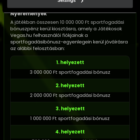
Settings
Nyeremények
A játékban összesen 10 000 000 Ft sportfogadási
bónuszpénz kerül kiosztásra, amely a Játékosok
Vegas.hu felhasználói fiókjainak a
sportfogadásibónusz-egyenlegein kerül jóváírásra
az alábbi felosztásban:
1. helyezett
3 000 000 Ft sportfogadási bónusz
2. helyezett
2 000 000 Ft sportfogadási bónusz
3. helyezett
1 000 000 Ft sportfogadási bónusz
4. helyezett