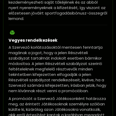
kezdeményezheti saját tőkéjének és az abból
nyert nyereményeknek a kifizetését, így viszont az
előzetesen jóváírt sportfogadásibónusz-összegről
lemond.
Vegyes rendelkezések
A Szervező korlátozásoktól mentesen fenntartja
magának a jogot, hogy a jelen Részvételi
szabályzat tartalmát indokolt esetben bármikor
módosítsa. A jelen Részvételi szabályzat szerinti
feltételeknek megfelelő résztvevők minden
tekintetben kifejezetten elfogadják a jelen
Részvételi szabályzat rendelkezéseit, kivéve, ha a
Szervező számára kifejezetten, írásban jelzik, hogy
nem kívánnak részt venni a promócióban.
A promóciót a Szervező Játékosonként határozza
meg, az érintett Játékosoknak személyre szólóan
küldte ki, kizárólag azon Játékosokra vonatkozik,
akik erről értesítést kaptak a korábban megadott