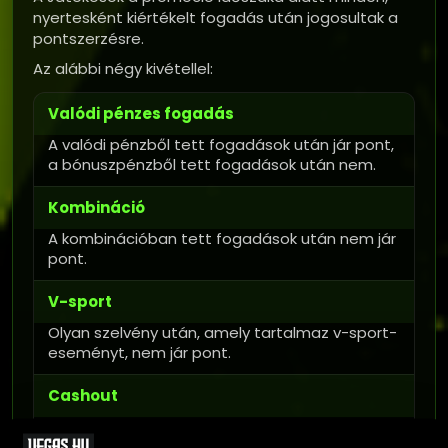
nyertesként kiértékelt fogadás után jogosultak a
pontszerzésre.
Az alábbi négy kivétellel:
Valódi pénzes fogadás
A valódi pénzből tett fogadások után jár pont,
a bónuszpénzből tett fogadások után nem.
Kombináció
A kombinációban tett fogadások után nem jár
pont.
V-sport
Olyan szelvény után, amely tartalmaz v-sport-
eseményt, nem jár pont.
Cashout
A teljes vagy részleges cashouttal érintett
fogadások után nem jár pont.