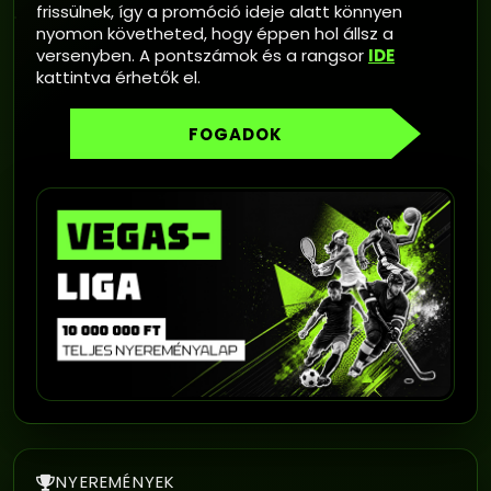
frissülnek, így a promóció ideje alatt könnyen
nyomon követheted, hogy éppen hol állsz a
versenyben. A pontszámok és a rangsor
IDE
kattintva érhetők el.
FOGADOK
NYEREMÉNYEK