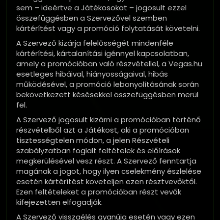
sem – ideértve a Játékosokat – jogosult ezzel
összefüggésben a Szervezővel szemben
kártérítést vagy a promóció folytatását követelni.
A Szervező kizárja felelősségét mindenféle
kártérítési, kártalanítási igénnyel kapcsolatban,
amely a promócióban való részvétellel, a Vegas.hu
esetleges hibáival, hiányosságaival, hibás
működésével, a promóció lebonyolításának során
bekövetkezett késésekkel összefüggésben merül
fel.
A Szervező jogosult kizárni a promócióban történő
részvételből azt a Játékost, aki a promócióban
tisztességtelen módon, a jelen Részvételi
szabályzatban foglalt feltételek és előírások
megkerülésével vesz részt. A Szervező fenntartja
magának a jogot, hogy ilyen cselekmény észlelése
esetén kártérítést követeljen ezen résztvevőktől.
Ezen feltételeket a promócióban részt vevők
kifejezetten elfogadják.
A Szervező visszaélés gyanúja esetén vagy ezen