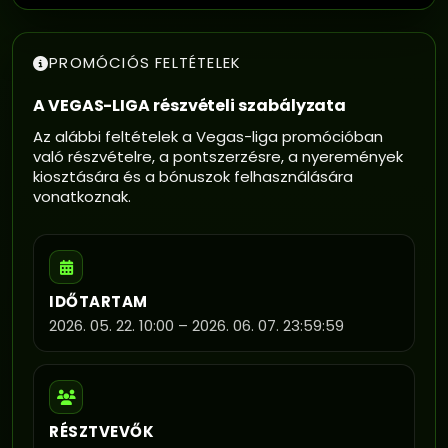
PROMÓCIÓS FELTÉTELEK
A VEGAS-LIGA részvételi szabályzata
Az alábbi feltételek a Vegas-liga promócióban
való részvételre, a pontszerzésre, a nyeremények
kiosztására és a bónuszok felhasználására
vonatkoznak.
IDŐTARTAM
2026. 05. 22. 10:00 – 2026. 06. 07. 23:59:59
RÉSZTVEVŐK