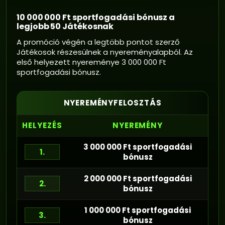
10 000 000 Ft sportfogadási bónusz a
legjobb 50 Játékosnak
A promóció végén a legtöbb pontot szerző
Játékosok részesülnek a nyereményalapból. Az
első helyezett nyereménye 3 000 000 Ft
sportfogadási bónusz.
NYEREMÉNYFELOSZTÁS
HELYEZÉS
NYEREMÉNY
3 000 000 Ft sportfogadási
1.
bónusz
2 000 000 Ft sportfogadási
2.
bónusz
1 000 000 Ft sportfogadási
3.
bónusz