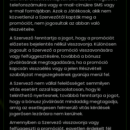
telefonszámukra vagy e-mail-címükre SMS vagy
e-mail formájában. Azok a Játékosok, akik nem
közvetlenül a Szervezőtől kapták meg a
promóciót, nem jogosultak az abban való
részvételre.
A Szervező fenntartja a jogot, hogy a promóciót
előzetes bejelentés nélkül visszavonja. Különösen
jogosult a Szervező a promóció visszavonására
vagy felfüggesztésére, továbbá a bónusz
jóváírásának megtagadására, ha a promóció
kapcsán visszaélés vagy a jelen Részvételi
szabályzat megszegésének gyanúja merül fel.
A Szervező nem vállal felelősséget semmilyen
vitás esetért azzal kapcsolatosan, hogy ki
tekinthető nyertesnek, továbbá fenntartja a jogot,
hogy a bónusz jóváírását mindaddig megtagadja,
amíg az esetlegesen felmerülő vitás kérdések
jogerősen lezárásra nem kerülnek.
Amennyiben a Szervező visszavonja vagy
felfüggeszti a promóciót, egyetlen érdekelt fél