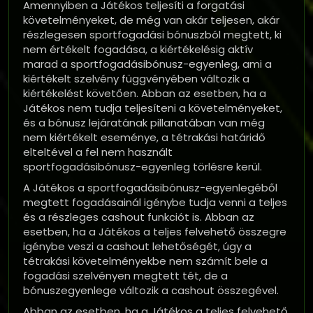
Amennyiben a Játékos teljesíti a forgatási
követelményeket, de még van akár teljesen, akár
részlegesen sportfogadási bónuszból megtett, ki
nem értékelt fogadása, a kiértékelésig aktív
marad a sportfogadásibónusz-egyenleg, ami a
kiértékelt szelvény függvényében változik a
kiértékelést követően. Abban az esetben, ha a
Játékos nem tudja teljesíteni a követelményeket,
és a bónusz lejáratának pillanatában van még
nem kiértékelt eseménye, a tétrakási határidő
elteltével a fel nem használt
sportfogadásibónusz-egyenleg törlésre kerül.
A Játékos a sportfogadásibónusz-egyenlegéből
megtett fogadásainál igénybe tudja venni a teljes
és a részleges cashout funkciót is. Abban az
esetben, ha a Játékos a teljes felvehető összegre
igénybe veszi a cashout lehetőségét, úgy a
tétrakási követelményekbe nem számít bele a
fogadási szelvényen megtett tét, de a
bónuszegyenlege változik a cashout összegével.
Abban az esetben, ha a Játékos a teljes felvehető