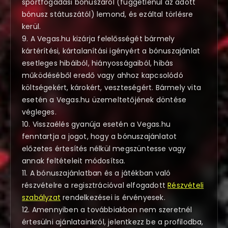
sportfogadási bónuszáról (függetlenül az adott
bónusz státuszától) lemond, és ezáltal törlésre
kerül.
9. A Vegas.hu kizárja felelősségét bármely
kártérítési, kártalanítási igényért a bónuszajánlat
esetleges hibáiból, hiányosságaiból, hibás
működéséből eredő vagy ahhoz kapcsolódó
költségekért, károkért, veszteségért. Bármely vita
esetén a Vegas.hu üzemeltetőjének döntése
végleges.
10. Visszaélés gyanúja esetén a Vegas.hu
fenntartja a jogot, hogy a bónuszajánlatot
előzetes értesítés nélkül megszüntesse vagy
annak feltételeit módosítsa.
11. A bónuszajánlatban és a játékban való
részvételre a regisztrációval elfogadott
Részvételi
szabályzat
rendelkezései is érvényesek.
12. Amennyiben a továbbiakban nem szeretnél
értesülni ajánlatainkról, jelentkezz be a profilodba,