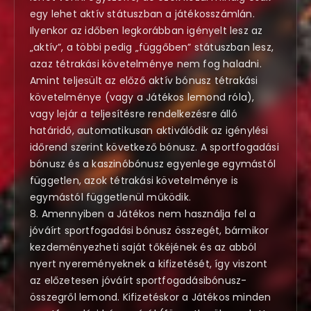
egy lehet aktív státuszban a játékosszámlán.
Ilyenkor az időben legkorábban igényelt lesz az
„aktív”, a többi pedig „függőben” státuszban lesz,
azaz tétrakási követelménye nem fog haladni.
Amint teljesült az előző aktív bónusz tétrakási
követelménye (vagy a Játékos lemond róla),
vagy lejár a teljesítésre rendelkezésre álló
határidő, automatikusan aktiválódik az igénylési
időrend szerint következő bónusz. A sportfogadási
bónusz és a kaszinóbónusz egyenlege egymástól
független, azok tétrakási követelménye is
egymástól függetlenül működik.
8. Amennyiben a Játékos nem használja fel a
jóváírt sportfogadási bónusz összegét, bármikor
kezdeményezheti saját tőkéjének és az abból
nyert nyereményeknek a kifizetését, így viszont
az előzetesen jóváírt sportfogadásibónusz-
összegről lemond. Kifizetéskor a Játékos minden