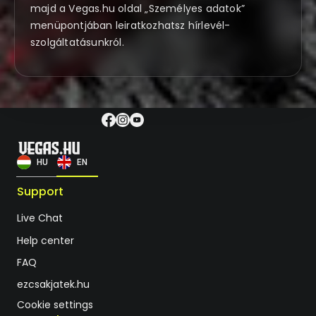
majd a Vegas.hu oldal „Személyes adatok”
menüpontjában leiratkozhatsz hírlevél-
szolgáltatásunkról.
HU
EN
Support
Live Chat
Help center
FAQ
ezcsakjatek.hu
Cookie settings