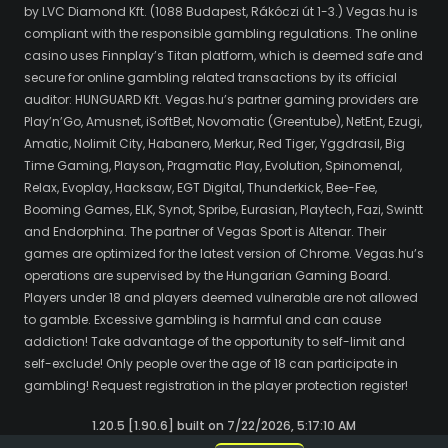
by LVC Diamond Kft. (1088 Budapest, Rákóczi út 1-3.) Vegas.hu is
compliant with the responsible gambling regulations. The online
casino uses Finnplay’s Titan platform, which is deemed safe and
secure for online gambling related transactions by its official
auditor: HUNGUARD Kft. Vegas.hu’s partner gaming providers are
Play’n’Go, Amusnet, iSoftBet, Novomatic (Greentube), NetEnt, Ezugi,
Amatic, Nolimit City, Habanero, Merkur, Red Tiger, Yggdrasil, Big
Time Gaming, Playson, Pragmatic Play, Evolution, Spinomenal,
Relax, Evoplay, Hacksaw, EGT Digital, Thunderkick, Bee-Fee,
Booming Games, ELK, Synot, Spribe, Eurasian, Playtech, Fazi, Swintt
and Endorphina. The partner of Vegas Sport is Altenar. Their
games are optimized for the latest version of Chrome. Vegas.hu’s
operations are supervised by the Hungarian Gaming Board.
Players under 18 and players deemed vulnerable are not allowed
to gamble. Excessive gambling is harmful and can cause
addiction! Take advantage of the opportunity to self-limit and
self-exclude! Only people over the age of 18 can participate in
gambling! Request registration in the player protection register!
1.20.5 [1.90.6] built on 7/22/2026, 5:17:10 AM