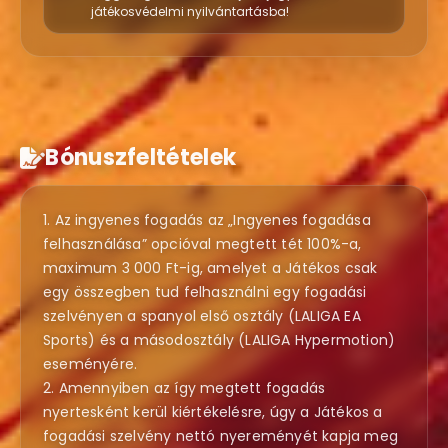
játékosvédelmi nyilvántartásba!
Bónuszfeltételek
1. Az ingyenes fogadás az „Ingyenes fogadása
felhasználása” opcióval megtett tét 100%-a,
maximum 3 000 Ft-ig, amelyet a Játékos csak
egy összegben tud felhasználni egy fogadási
szelvényen a spanyol első osztály (LALIGA EA
Sports) és a másodosztály (LALIGA Hypermotion)
eseményére.
2. Amennyiben az így megtett fogadás
nyertesként kerül kiértékelésre, úgy a Játékos a
fogadási szelvény nettó nyereményét kapja meg