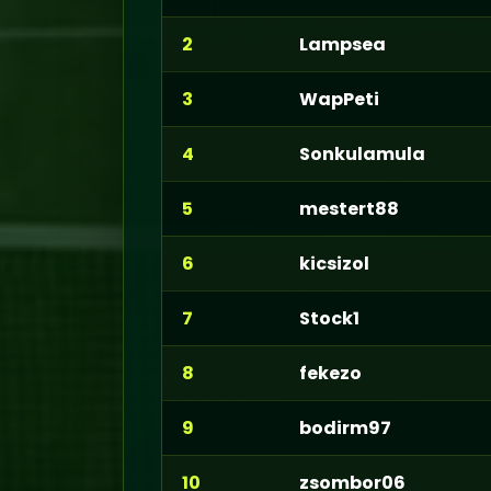
2
Lampsea
3
WapPeti
4
Sonkulamula
5
mestert88
6
kicsizol
7
Stock1
8
fekezo
9
bodirm97
10
zsombor06