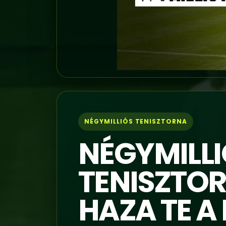
NÉGYMILLIÓS TENISZTORNA
NÉGYMILL
TENISZTOR
HAZA TE A