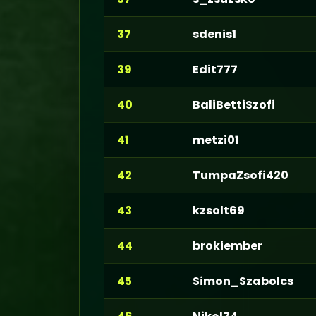
37
sdenis1
39
Edit777
40
BaliBettiSzofi
41
metzi01
42
TumpaZsofi420
43
kzsolt69
44
brokiember
45
Simon_Szabolcs