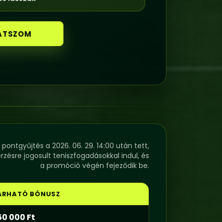
ÁTSZOM
 pontgyűjtés a 2026. 06. 29. 14:00 után tett,
rzésre jogosult teniszfogadásokkal indul, és
a promóció végén fejeződik be.
ÁRHATÓ BÓNUSZ
50 000 Ft