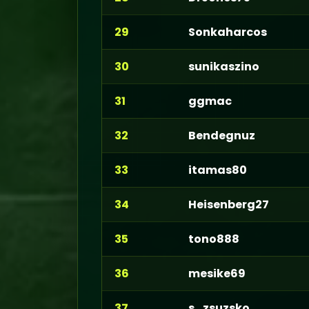
29
Sonkaharcos
30
sunikaszino
31
ggmac
32
Bendegnuz
33
itamas80
34
Heisenberg27
35
tono888
36
mesike69
37
s_zsuzsko