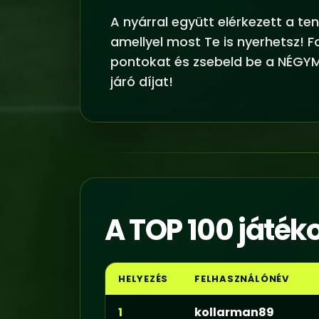
A nyárral együtt elérkezett a t
amellyel most Te is nyerhetsz! 
pontokat és zsebeld be a NÉGYM
járó díjat!
A TOP 100 játék
HELYEZÉS
FELHASZNÁLÓNÉV
1
kollarman89