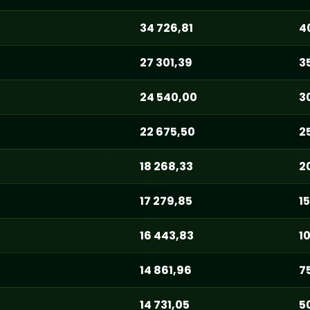
34 726,81
4
27 301,39
3
24 540,00
3
22 675,50
2
18 268,33
2
17 279,85
1
16 443,83
1
14 861,96
7
14 731,05
5