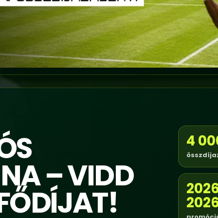
IÓS
4 00
összdíj
NA – VIDD
2026
 FŐDÍJAT!
2026
promóció