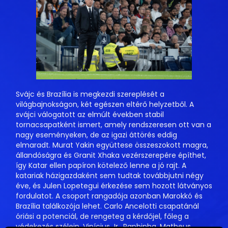
Svájc és Brazília is megkezdi szereplését a
világbajnokságon, két egészen eltérő helyzetből. A
svájci válogatott az elmúlt években stabil
tornacsapatként ismert, amely rendszeresen ott van a
nagy eseményeken, de az igazi áttörés eddig
elmaradt. Murat Yakin együttese összeszokott magra,
állandóságra és Granit Xhaka vezérszerepére építhet,
így Katar ellen papíron kötelező lenne a jó rajt. A
katariak házigazdaként sem tudtak továbbjutni négy
éve, és Julen Lopetegui érkezése sem hozott látványos
fordulatot. A csoport rangadója azonban Marokkó és
Brazília találkozója lehet. Carlo Ancelotti csapatánál
óriási a potenciál, de rengeteg a kérdőjel, főleg a
védekezés szélein. Vinícius Jr., Raphinha, Matheus