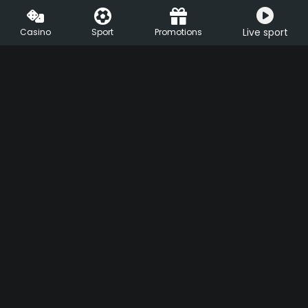
Live sport
Casino
Sport
Promotions
HU
EN
Support
Live Chat
Help center
FAQ
ezcsakjatek.hu