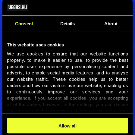
Cunha vagy Bruno Guimaraes miatt a brazil
támadójáték így is félelmetes lehet, miközben
Marokkó a 2022-es elődöntő után már ismét nagy
céllal érkezik.
Consent
Details
About
A teljes cikket itt olvashatod
→
This website uses cookies
We use cookies to ensure that our website functions 
properly, to make it easier to use, to provide the best 
possible user experience by personalising content and 
adverts, to enable social media features, and to analyse 
our website traffic. These cookies help us to better 
understand how our visitors use our website, enabling us 
to continuously improve our services and your 
experience. If you accept all cookies, you are accepting 
all of the above; however, in the settings you can decide 
one-by-one which purposes you wish to allow, apart from 
the cookies that are essential for the website to function. 
You can find more information about the cookies used on 
Allow all
this website in our 
Cookies Policy
. 