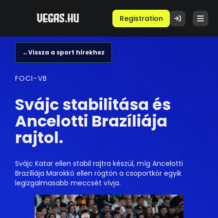
Registration
←
Vissza a sport hírekhez
FOCI-VB
Svájc stabilitása és
Ancelotti Brazíliája
rajtol.
Svájc Katar ellen stabil rajtra készül, míg Ancelotti
Brazíliája Marokkó ellen rögtön a csoportkör egyik
legizgalmasabb meccsét vívja.