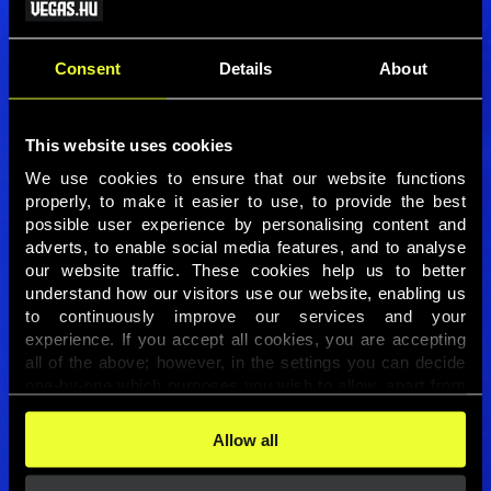
Mexikó rotálhat, de játékstílusa így is kellemetlen lehet
a cseheknek.
A teljes cikket itt olvashatod
→
Consent
Details
About
This website uses cookies
We use cookies to ensure that our website functions 
properly, to make it easier to use, to provide the best 
possible user experience by personalising content and 
adverts, to enable social media features, and to analyse 
our website traffic. These cookies help us to better 
understand how our visitors use our website, enabling us 
to continuously improve our services and your 
experience. If you accept all cookies, you are accepting 
all of the above; however, in the settings you can decide 
one-by-one which purposes you wish to allow, apart from 
the cookies that are essential for the website to function. 
You can find more information about the cookies used on 
Allow all
this website in our 
Cookies Policy
. 