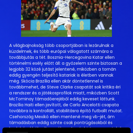
A világbajnokság több csoportjában is lezárulnak a
küzdelmek, és több európai válogatott számára a
továbbjutás a tét. Bosznia-Hercegovina Katar ellen
történelmi esély előtt áll: a győzelem szinte biztosan a
legjobb 32 közé jutást jelentené, miközben a tornán
eddig gyengén teljesítő katariak is életben vannak
még. Skócia Brazília ellen akár döntetlennel is
továbbmehet, de Steve Clarke csapatát sok kritika éri
a rendszer és a játékosprofilok miatt, miközben Scott
McTominay támadóerejéből eddig keveset láttunk.
Brazília Haiti ellen javított, de Carlo Ancelotti csapata
továbbra is kontrollált, stabilitásra építő futballt mutat.
Csehország Mexikó ellen mentené meg vb-jét, ám
támadásban eddig szinte csak pontrúgásokból és
bedobásokból volt veszélyes. A már biztos csoportelső