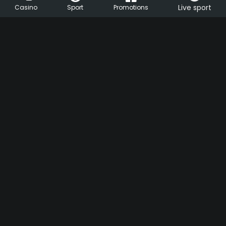
Live sport
Casino
Sport
Promotions
HU
EN
Support
Live Chat
Help center
FAQ
ezcsakjatek.hu
Cookie settings