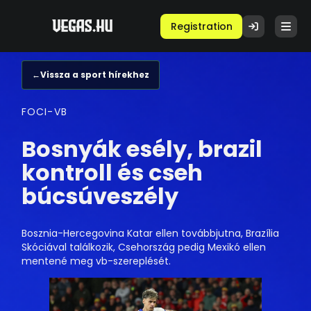
Registration
←
Vissza a sport hírekhez
FOCI-VB
Bosnyák esély, brazil
kontroll és cseh
búcsúveszély
Bosznia-Hercegovina Katar ellen továbbjutna, Brazília
Skóciával találkozik, Csehország pedig Mexikó ellen
mentené meg vb-szereplését.