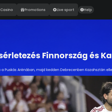
Casino
Promotions
Live sport
Help
sérletezés Finnország és Ka
 a Puskás Arénában, majd kedden Debrecenben Kazahsztán ellen f