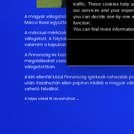
traffic. These cookies help u
our services and your experie
A magyar válogatott számára a világbajnokság előtti 
you can decide one-by-one wh
Marco Rossi együttese előbb Finnország ellen lép p
function. 
You can find more information
A márciusi mérkőzéseken a védekezés stabilizálása k
válogatott. A folytatásban ugyanakkor Rossi több hel
valamint a kapuban is új megoldások jöhetnek.
A Finnország és Kazahsztán elleni találkozók egyik f
megoldásokat csatárposzton, miközben a középpályán
válogatottban.
A két ellenfél közül Finnország ígérkezik nehezebb 
után. Kazahsztán ellen papíron inkább a magyar vál
vehető félvállról.
A teljes cikket itt olvashatod
→