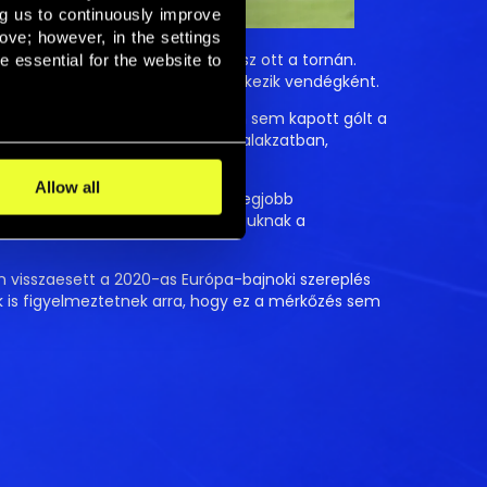
ng us to continuously improve 
ove; however, in the settings 
 a nemzeti csapat ezúttal sem lesz ott a tornán.
essential for the website to 
0-kor Debrecenben Kazahsztán érkezik vendégként.
 
t: Görögország és Szlovénia ellen sem kapott gólt a
 személyi döntések miatt a hátsó alakzatban,
Allow all
akmai stáb továbbra is keresi a legjobb
elyet szeretnének kiharcolni maguknak a
en visszaesett a 2020-as Európa-bajnoki szereplés
k is figyelmeztetnek arra, hogy ez a mérkőzés sem