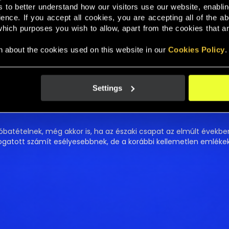
s to better understand how our visitors use our website, enabli
nce. If you accept all cookies, you are accepting all of the ab
időszak ismét a felkészülésről és a kísérletezésről szól, miután
ich purposes you wish to allow, apart from the cookies that are 
ályára pénteken 19:45-kor a Puskás Arénában, majd kedden 19:0
 about the cookies used on this website in our 
Cookies Policy
.
erült előtérbe, és ezen a téren biztató jeleket mutatott a csapa
yen is változtatni kényszerülhet, hiszen sérülések és tervezett
Settings
ő kérdése az lehet, hogyan tud tovább épülni a támadójáték. A sz
 is fontos szerep juthat azoknak, akik hosszabb távon stabil h
próbatételnek, még akkor is, ha az északi csapat az elmúlt évekb
ogatott számít esélyesebbnek, de a korábbi kellemetlen emléke