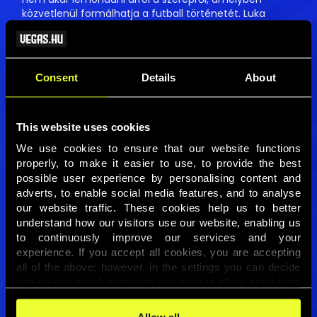
közvetlenül formálhatja a futball történetét. Luka
Modric búcsúja ezzel szemben csendesebb,
melankolikusabb lezárásként jelenik meg. A mérkőzés
végső metaforája Gonçalo Ramos gólja lett: egy olyan
fejes, amilyeneket korábban Ronaldo szerzett sorra,
Consent
Details
About
most azonban már egy másik portugál csatár
előadásában.
A teljes cikket itt olvashatod
→
This website uses cookies
We use cookies to ensure that our website functions 
properly, to make it easier to use, to provide the best 
possible user experience by personalising content and 
adverts, to enable social media features, and to analyse 
our website traffic. These cookies help us to better 
understand how our visitors use our website, enabling us 
to continuously improve our services and your 
experience. If you accept all cookies, you are accepting 
all of the above; however, in the settings you can decide 
one-by-one which purposes you wish to allow, apart from 
the cookies that are essential for the website to function. 
You can find more information about the cookies used on 
Allow all