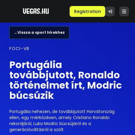
Registration
←
Vissza a sport hírekhez
FOCI-VB
Portugália
továbbjutott, Ronaldo
történelmet írt, Modric
búcsúzik
Portugália nehezen, de továbbjutott Horvátország
ellen, egy mérkőzésen, amely Cristiano Ronaldo
rekordjáról, Luka Modric búcsújáról és a
generációváltásról is szólt.