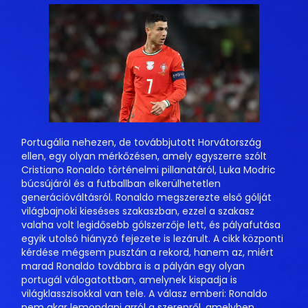
Portugália nehezen, de továbbjutott Horvátország
ellen, egy olyan mérkőzésen, amely egyszerre szólt
Cristiano Ronaldo történelmi pillanatáról, Luka Modric
búcsújáról és a futballban elkerülhetetlen
generációváltásról. Ronaldo megszerezte első gólját
világbajnoki kieséses szakaszban, ezzel a szakasz
valaha volt legidősebb gólszerzője lett, és pályafutása
egyik utolsó hiányzó fejezete is lezárult. A cikk központi
kérdése mégsem pusztán a rekord, hanem az, miért
marad Ronaldo továbbra is a pályán egy olyan
portugál válogatottban, amelynek kispadja is
világklasszisokkal van tele. A válasz emberi: Ronaldo
nem akar lemondani arról a szerepről, amelyben