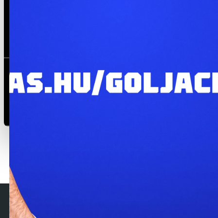
biztosításához, valamint weboldalforgalmunk 
elemzéséhez. Ezek a sütik segítenek nekünk abban, 
hogy jobban megértsük, hogyan használják látogatóink a 
weboldalunkat, ezáltal folyamatosan tudjuk fejleszteni 
szolgáltatásainkat és a Te élményed. Az összes süti 
elfogadása esetén az előbbieket mind elfogadod, a 
beállításokban pedig egyesével dönthethetsz arról, hogy 
a weboldal használatához elengedhetetlen sütiken kívül 
Összes süti elfogadása
milyen célokat engedélyez.
A weboldalainkon használt sütikről további információkat 
erre a linkre kattintva a 
Süti tájékoztatónkban
 találsz!
Beállítások
Élő sport
Kaszinó
Sport
Promóciók