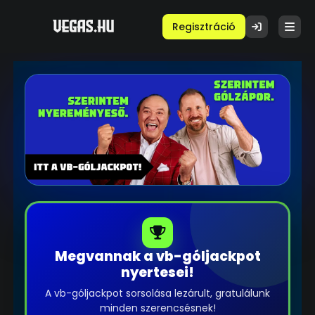
Regisztráció
Megvannak a vb-góljackpot
nyertesei!
A vb-góljackpot sorsolása lezárult, gratulálunk
minden szerencsésnek!