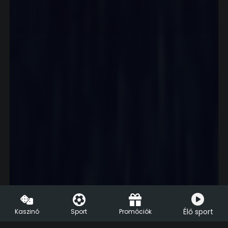
Élő sport
Kaszinó
Sport
Promóciók