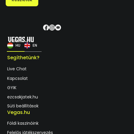
HU
EN
Segíthetünk?
Live Chat
Kapcsolat
GYIK
ezcsakjatek.hu
Süti beállítások
Vegas.hu
Földi kaszinóink
Felelős játékszervezés