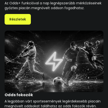
Az Odds+ funkcióval a nap legnépszerűbb mérkőzéseinek
győztes piacán megnövelt oddson fogadhatsz.
Részletek
Odds fokozók
A legjobban várt sportesemények legérdekesebb piacain
megnövelt oddsokat találhatsz az odds fokozók révén.