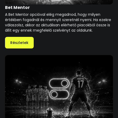
Bet Mentor
A Bet Mentor opcióval elég megadnod, hogy milyen
értékben fogadnál és mennyit szeretnél nyerni. Ha ezekre
válaszolsz, akkor az aktuálisan elérhető piacokból össze is
állít egy ennek megfelelő szelvényt az oldalunk.
Részletek