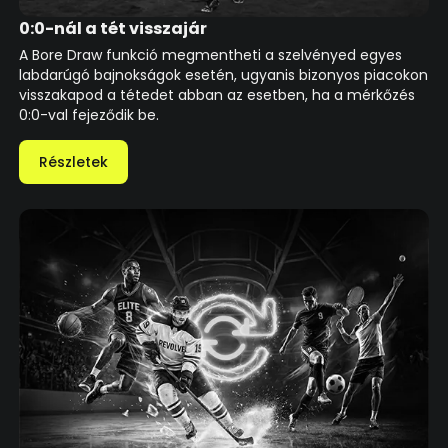
0:0-nál a tét visszajár
A Bore Draw funkció megmentheti a szelvényed egyes
labdarúgó bajnokságok esetén, ugyanis bizonyos piacokon
visszakapod a tétedet abban az esetben, ha a mérkőzés
0:0-val fejeződik be.
Részletek