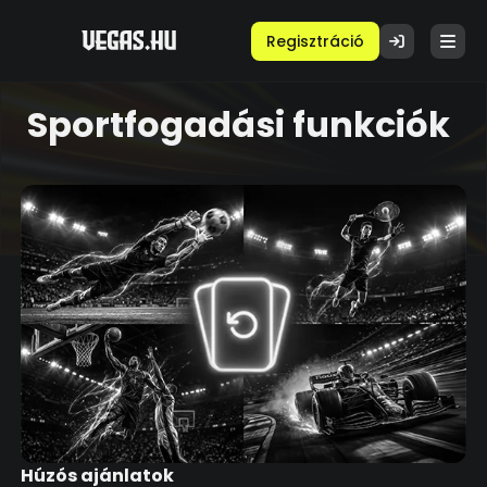
Regisztráció
Sportfogadási funkciók
Húzós ajánlatok