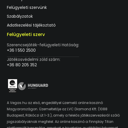
Felügyeleti szervünk
Szabályzatok
Adatkezelési tájékoztató
Felügyeleti szerv
Szerencsejáték-felügyeleti Hatóság:
+36 1 550 2500
Játékosvédelmi zöld szám:
+36 80 205 352
A Vegas.hu az első, engedéllyel üzemelő online kaszinó
Magyarországon. Üzemeltetője az LVC Diamond Kft. (1088
Budapest, Rákóczi út 1-3.), amely a felelős játékszervezésről szóló
jogszabályoknak megfelel. Az online kaszinó a Finnplay Titan
platformját használja, amelyet a hivatalos auditálási folyamat