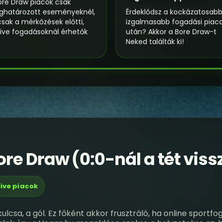
ore Draw piacok csak
határozott eseményeknél,
Érdeklődsz a kockázatosabb
csak a mérkőzések előtti,
izgalmasabb fogadási piac
live fogadásoknál érhetők
után? Akkor a Bore Draw-t
Neked találták ki!
e Draw (0:0-nál a tét viss
live piacok
kulcsa, a gól. Ez főként akkor frusztráló, ha online spor