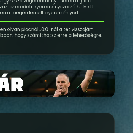
, hogy 0:0-s végeredmény esetén a gólok
azaz az eredeti nyereményszorzó helyett
oddson a megérdemelt nyereményed.
 olyan piacnál „0:0-nál a tét visszajár”
 abban, hogy számíthatsz erre a lehetőségre,