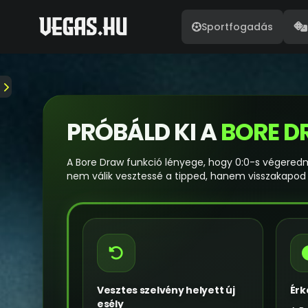
Sportfogadás
PRÓBÁLD KI A
BORE D
A Bore Draw funkció lényege, hogy 0:0-s végered
nem válik vesztessé a tipped, hanem visszakapod 
Vesztes szelvény helyett új
Érk
esély