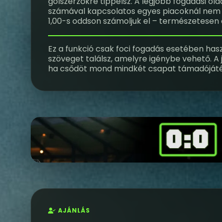
gólszerzőkre tippelsz. A legjobb fogadási o
számával kapcsolatos egyes piacoknál nem v
1,00-s oddson számoljuk el – természetesen
Ez a funkció csak foci fogadás esetében hasz
szöveget találsz, amelyre igénybe vehető. A 
ha csődöt mond mindkét csapat támadójáté
AJÁNLÁS