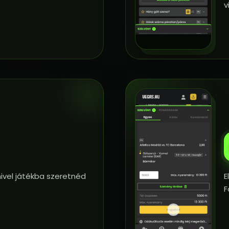
v
ivel játékba szeretnéd
E
F