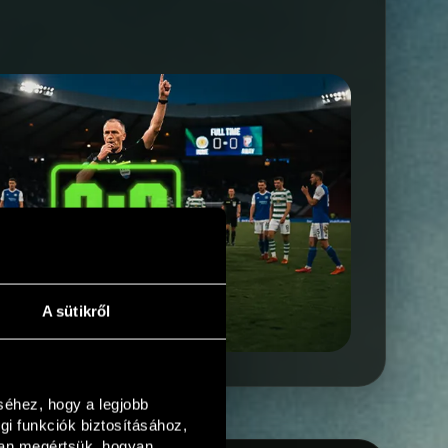
A sütikről
hez, hogy a legjobb 
 funkciók biztosításához, 
an megértsük, hogyan 