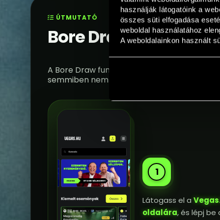
használják látogatóink a webo
ÚTMUTATÓ
összes süti elfogadása eseté
Bore Draw: lépésről l
weboldal használatához eleng
A weboldalainkon használt süt
A Bore Draw funkció automatikusan lép életbe
semmiben nem tér el bármelyik hagyományos f
1
Látogass el a
Vegas
oldalára
, és lépj be