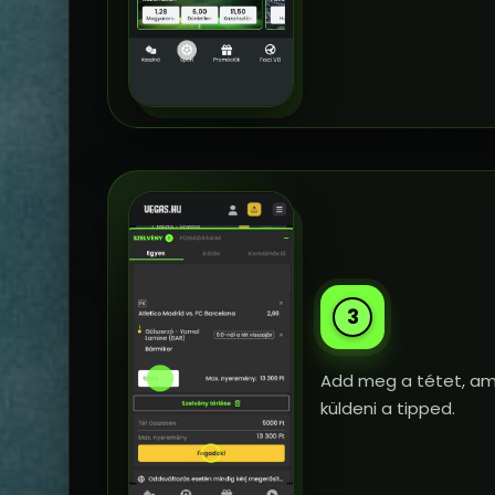
3
Add meg a tétet, am
küldeni a tipped.