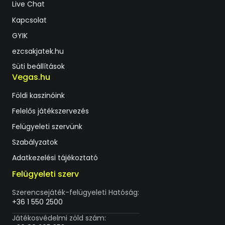
Live Chat
Kapcsolat
GYIK
ezcsakjatek.hu
Süti beállítások
Vegas.hu
Földi kaszinóink
Felelős játékszervezés
Felügyeleti szervünk
Szabályzatok
Adatkezelési tájékoztató
Felügyeleti szerv
Szerencsejáték-felügyeleti Hatóság:
+36 1 550 2500
Játékosvédelmi zöld szám: