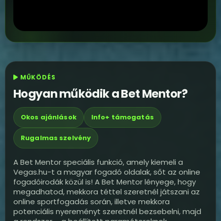
MŰKÖDÉS
Hogyan működik a Bet Mentor?
Okos ajánlások
Info+ támogatás
Rugalmas szelvény
A Bet Mentor speciális funkció, amely kiemeli a
Vegas.hu-t a magyar fogadó oldalak, sőt az online
fogadóirodák közül is! A Bet Mentor lényege, hogy
megadhatod, mekkora téttel szeretnél játszani az
online sportfogadás során, illetve mekkora
potenciális nyereményt szeretnél bezsebelni, majd