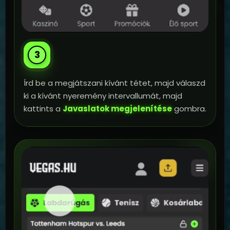
3
Írd be a megjátszani kívánt tétet, majd válaszd
ki a kívánt nyeremény intervallumát, majd
kattints a
Javaslatok megjelenítése
gombra.