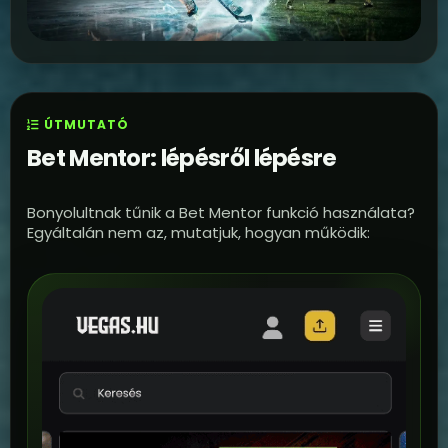
ÚTMUTATÓ
Bet Mentor: lépésről lépésre
Bonyolultnak tűnik a Bet Mentor funkció használata?
Egyáltalán nem az, mutatjuk, hogyan működik: