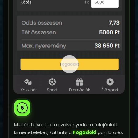
5
Miután felvetted a szelvényedre a felajánlott
kimeneteleket, kattints a
Fogadok!
gombra és