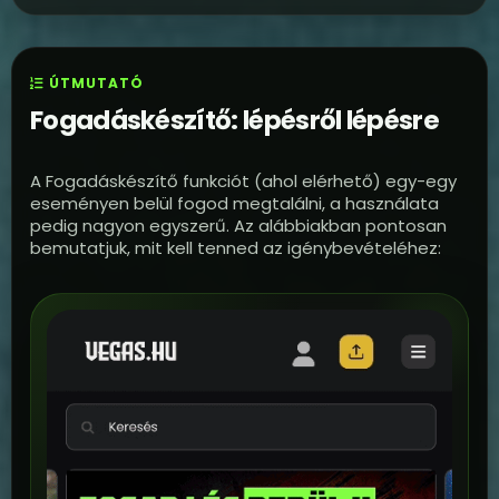
ÚTMUTATÓ
Fogadáskészítő: lépésről lépésre
A Fogadáskészítő funkciót (ahol elérhető) egy-egy
eseményen belül fogod megtalálni, a használata
pedig nagyon egyszerű. Az alábbiakban pontosan
bemutatjuk, mit kell tenned az igénybevételéhez: