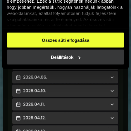
elemzéséhez. Ezek a sütik segítenek nekünk abban, 
hogy jobban megértsük, hogyan használják látogatóink a 
weboldalunkat, ezáltal folyamatosan tudjuk fejleszteni 
szolgáltatásainkat és a Te élményed. Az összes süti 
elfogadása esetén az előbbieket mind elfogadod, a 
beállításokban pedig egyesével dönthethetsz arról, hogy 
a weboldal használatához elengedhetetlen sütiken kívül 
Összes süti elfogadása
milyen célokat engedélyez.
A weboldalainkon használt sütikről további információkat 
erre a linkre kattintva a 
Süti tájékoztatónkban
 találsz!
Beállítások