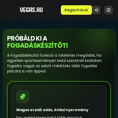
Regisztráció
PRÓBÁLD KI A
FOGADÁSKÉSZÍTŐT!
A Fogadáskészítő funkció a tökéletes megoldás, ha
egyetlen sporteseményen belül szeretnél kötésben
fogadni, vagyis az adott mérkőzés több fogadási
piacára is van tipped.
Magas eredő odds, óriási nyeremény
Egy mérkőzésen belül több piacra is