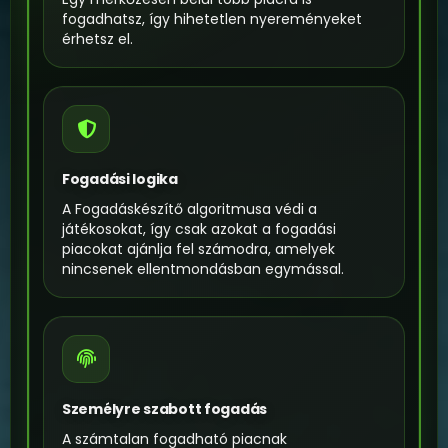
fogadhatsz, így hihetetlen nyereményeket
érhetsz el.
Fogadási logika
A Fogadáskészítő algoritmusa védi a
játékosokat, így csak azokat a fogadási
piacokat ajánlja fel számodra, amelyek
nincsenek ellentmondásban egymással.
Személyre szabott fogadás
A számtalan fogadható piacnak