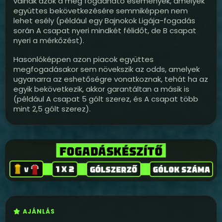
válnak azok a még fogadható események, amelyek
együttes bekövetkezésére semmiképpen nem
lehet esély (például egy Bajnokok Ligája-fogadás
során A csapat nyeri mindkét félidőt, de B csapat
nyeri a mérkőzést).
Hasonlóképpen azon piacok együttes
megfogadásakor sem növekszik az odds, amelyek
ugyanarra az eshetőségre vonatkoznak, tehát ha az
egyik bekövetkezik, akkor garantáltan a másik is
(például A csapat 5 gólt szerez, és A csapat több
mint 2,5 gólt szerez).
AJÁNLÁS