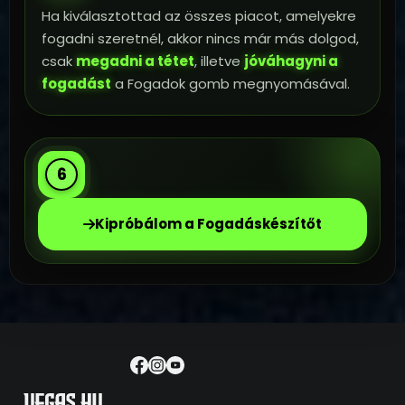
Ha kiválasztottad az összes piacot, amelyekre
fogadni szeretnél, akkor nincs már más dolgod,
csak
megadni a tétet
, illetve
jóváhagyni a
fogadást
a Fogadok gomb megnyomásával.
6
Kipróbálom a Fogadáskészítőt