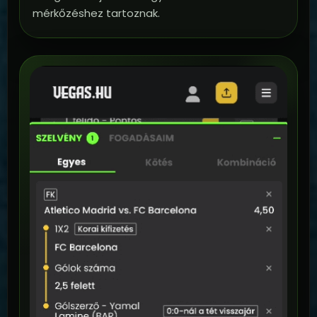
mérkőzéshez tartoznak.