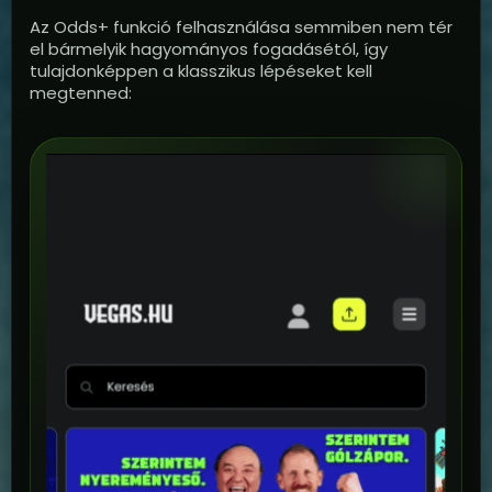
Az Odds+ funkció felhasználása semmiben nem tér
el bármelyik hagyományos fogadásétól, így
tulajdonképpen a klasszikus lépéseket kell
megtenned: