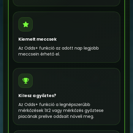
Kiemelt meccsek
Az Odds+ funkció az adott nap legjobb
meccsein érhető el.
Ki lesz a győztes?
Az Odds+ funkció a legnépszerűbb
mérkőzések 1X2 vagy mérkőzés győztese
piacának prelive oddsait növeli meg.