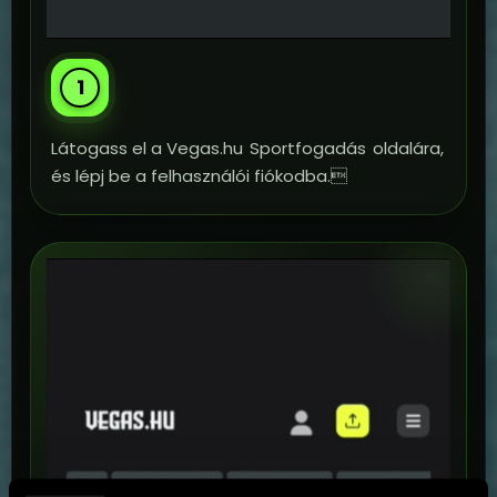
1
Látogass el a Vegas.hu Sportfogadás oldalára,
és lépj be a felhasználói fiókodba.