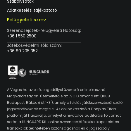
Szabályzatok
Adatkezelési tájékoztató
Felügyeleti szerv
Szerencsejáték-felügyeleti Hatóság:
+36 1 550 2500
Játékosvédelmi zöld szám:
+36 80 205 352
A Vegas.hu az első, engedéllyel üzemelő online kaszinó
Magyarországon. Üzemeltetője az LVC Diamond Kft. (1088
Budapest, Rákóczi út 1-3.), amely a felelős játékszervezésről szóló
jogszabályoknak megfelel. Az online kaszinó a Finnplay Titan
platformját használja, amelyet a hivatalos auditálási folyamat
során a HUNGUARD Kft. online szerencsejátékokkal kapcsolatos
tranzakciók tekintetében biztonságosnak és a jogszabályi