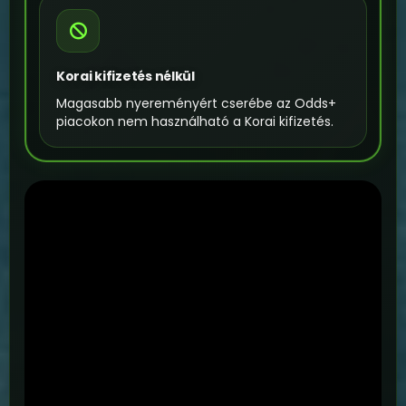
Korai kifizetés nélkül
Magasabb nyereményért cserébe az Odds+
piacokon nem használható a Korai kifizetés.