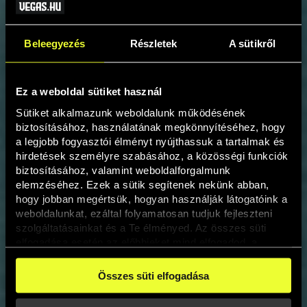
Beleegyezés
Részletek
A sütikről
Ez a weboldal sütiket használ
Sütiket alkalmazunk weboldalunk működésének 
biztosításához, használatának megkönnyítéséhez, hogy 
a legjobb fogyasztói élményt nyújthassuk a tartalmak és 
hirdetések személyre szabásához, a közösségi funkciók 
biztosításához, valamint weboldalforgalmunk 
elemzéséhez. Ezek a sütik segítenek nekünk abban, 
hogy jobban megértsük, hogyan használják látogatóink a 
weboldalunkat, ezáltal folyamatosan tudjuk fejleszteni 
szolgáltatásainkat és a Te élményed. Az összes süti 
elfogadása esetén az előbbieket mind elfogadod, a 
beállításokban pedig egyesével dönthethetsz arról, hogy 
a weboldal használatához elengedhetetlen sütiken kívül 
Összes süti elfogadása
milyen célokat engedélyez.
A weboldalainkon használt sütikről további információkat 