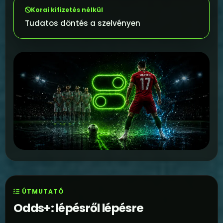
Korai kifizetés nélkül
Tudatos döntés a szelvényen
ÚTMUTATÓ
Odds+: lépésről lépésre