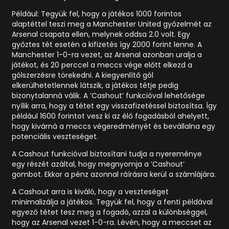
Például: Tegyük fel, hogy a játékos 1000 forintos
alaptéttel teszi meg a Manchester United győzelmét az
Arsenal csapata ellen, melynek oddsa 2.0 volt. Egy
győztes tét esetén a kifizetés így 2000 forint lenne. A
Manchester 1-0-ra vezet, az Arsenal azonban uralja a
játékot, és 20 perccel a meccs vége előtt elkezd a
gólszerzésre törekedni. A kiegyenlítő gól
elkerülhetetlennek látszik, a játékos tétje pedig
bizonytalanná válik. A ’Cashout’ funkcióval lehetősége
nyílik arra, hogy a tétet egy visszafizetéssel biztosítsa. Így
például 1600 forintot vesz ki az élő fogadásból ahelyett,
hogy kivárná a meccs végeredményét és bevállalna egy
potenciális veszteséget.
A Cashout funkcióval biztosítani tudja a nyereménye
egy részét azáltal, hogy megnyomja a ’Cashout’
gombot. Ekkor a pénz azonnal ráírásra kerül a számlájára.
A Cashout arra is kiváló, hogy a veszteséget
minimalizálja a játékos. Tegyük fel, hogy a fenti példával
egyező tétet tesz meg a fogadó, azzal a különbséggel,
hogy az Arsenal vezet 1-0-ra. Lévén, hogy a meccset az