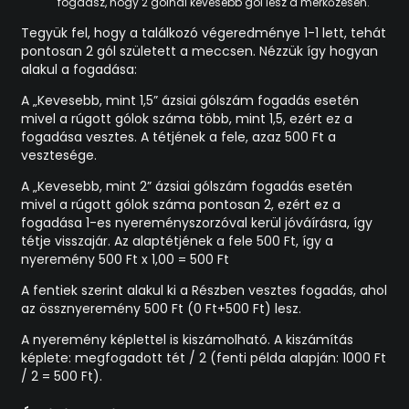
fogadsz, hogy 2 gólnál kevesebb gól lesz a mérkőzésen.
Tegyük fel, hogy a találkozó végeredménye 1-1 lett, tehát
pontosan 2 gól született a meccsen. Nézzük így hogyan
alakul a fogadása:
A „Kevesebb, mint 1,5” ázsiai gólszám fogadás esetén
mivel a rúgott gólok száma több, mint 1,5, ezért ez a
fogadása vesztes. A tétjének a fele, azaz 500 Ft a
vesztesége.
A „Kevesebb, mint 2” ázsiai gólszám fogadás esetén
mivel a rúgott gólok száma pontosan 2, ezért ez a
fogadása 1-es nyereményszorzóval kerül jóváírásra, így
tétje visszajár. Az alaptétjének a fele 500 Ft, így a
nyeremény 500 Ft x 1,00 = 500 Ft
A fentiek szerint alakul ki a Részben vesztes fogadás, ahol
az össznyeremény 500 Ft (0 Ft+500 Ft) lesz.
A nyeremény képlettel is kiszámolható. A kiszámítás
képlete: megfogadott tét / 2 (fenti példa alapján: 1000 Ft
/ 2 = 500 Ft).