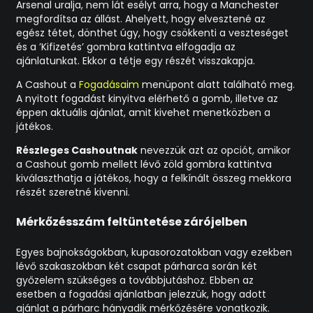
Arsenal uralja, nem lát esélyt arra, hogy a Manchester
megfordítsa az állást. Ahelyett, hogy elvesztené az
egész tétet, dönthet úgy, hogy csökkenti a veszteséget
és a ’Kifizetés’ gombra kattintva elfogadja az
ajánlatunkat. Ekkor a tétje egy részét visszakapja.
A Cashout a
Fogadásaim
menüpont alatt található meg.
A nyitott fogadást kinyitva elérhető a gomb, illetve az
éppen aktuális ajánlat, amit kivehet menetközben a
játékos.
Részleges Cashoutnak
nevezzük azt az opciót, amikor
a Cashout gomb mellett lévő zöld gombra kattintva
kiválaszthatja a játékos, hogy a felkínált összeg mekkora
részét szeretné kivenni.
Mérkőzésszám feltüntetése zárójelben
Egyes bajnokságokban, kupasorozatokban vagy ezekben
lévő szakaszokban két csapat párharca során két
győzelem szükséges a továbbjutáshoz. Ebben az
esetben a fogadási ajánlatban jelezzük, hogy adott
ajánlat a párharc hányadik mérkőzésére vonatkozik.