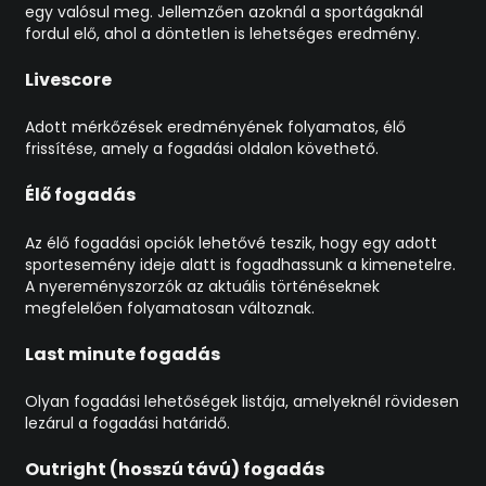
egy valósul meg. Jellemzően azoknál a sportágaknál
fordul elő, ahol a döntetlen is lehetséges eredmény.
Livescore
Adott mérkőzések eredményének folyamatos, élő
frissítése, amely a fogadási oldalon követhető.
Élő fogadás
Az élő fogadási opciók lehetővé teszik, hogy egy adott
sportesemény ideje alatt is fogadhassunk a kimenetelre.
A nyereményszorzók az aktuális történéseknek
megfelelően folyamatosan változnak.
Last minute fogadás
Olyan fogadási lehetőségek listája, amelyeknél rövidesen
lezárul a fogadási határidő.
Outright (hosszú távú) fogadás