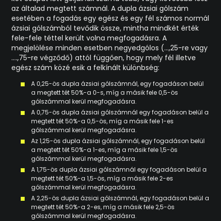
az általad megtett számnál. A dupla ázsiai gólszám
esetében a fogadás egy egész és egy fél számos normál
ázsiai gólszámból tevődik össze, mintha mindkét érték
fele-fele téttel került volna megfogadásra. A
megjelölése minden esetben negyedgólos (…,25-re vagy
….,75-re végződő) attól függően, hogy mely fél illetve
egész szám közé esik a felkínált különbség:
A 0,25-ös dupla ázsiai gólszámnál, egy fogadáson belül
a megtett tét 50%-a 0-s, míg a másik fele 0,5-ös
gólszámmal kerül megfogadásra.
A 0,75-ös dupla ázsiai gólszámnál egy fogadáson belül a
megtett tét 50%-a 0,5-ös, míg a másik fele 1-es
gólszámmal kerül megfogadásra.
Az 1,25-ös dupla ázsiai gólszámnál, egy fogadáson belül
a megtett tét 50%-a 1-es, míg a másik fele 1,5-ös
gólszámmal kerül megfogadásra.
A 1,75-ös dupla ázsiai gólszámnál egy fogadáson belül a
megtett tét 50%-a 1,5-ös, míg a másik fele 2-es
gólszámmal kerül megfogadásra.
A 2,25-ös dupla ázsiai gólszámnál, egy fogadáson belül a
megtett tét 50%-a 2-es, míg a másik fele 2,5-ös
gólszámmal kerül megfogadásra.