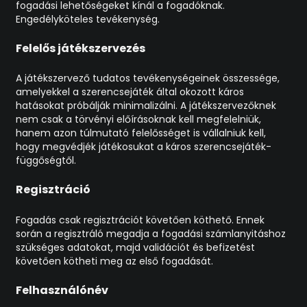
fogadási lehetőségeket kínál a fogadóknak.
Engedélyköteles tevékenység.
Felelős játékszervezés
A játékszervező tudatos tevékenységeinek összessége,
amelyekkel a szerencsejáték által okozott káros
hatásokat próbálják minimalizálni. A játékszervezőknek
nem csak a törvényi előírásoknak kell megfelelniük,
hanem azon túlmutató felelősséget is vállalniuk kell,
hogy megvédjék játékosukat a káros szerencsejáték-
függőségtől.
Regisztráció
Fogadás csak regisztrációt követően köthető. Ennek
során a regisztráló megadja a fogadási számlanyitáshoz
szükséges adatokat, majd validációt és befizetést
követően kötheti meg az első fogadását.
Felhasználónév