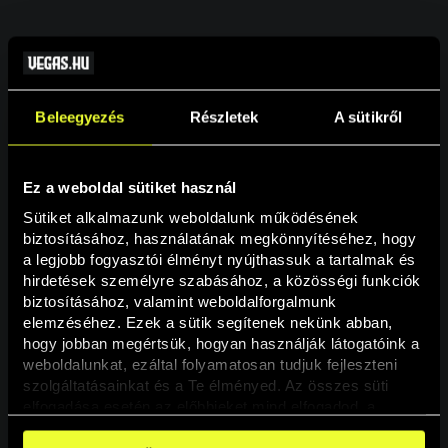
Beleegyezés
Részletek
A sütikről
Ez a weboldal sütiket használ
Sütiket alkalmazunk weboldalunk működésének 
biztosításához, használatának megkönnyítéséhez, hogy 
a legjobb fogyasztói élményt nyújthassuk a tartalmak és 
hirdetések személyre szabásához, a közösségi funkciók 
Oldal nem található
biztosításához, valamint weboldalforgalmunk 
elemzéséhez. Ezek a sütik segítenek nekünk abban, 
hogy jobban megértsük, hogyan használják látogatóink a 
A keresett oldal nem található.
weboldalunkat, ezáltal folyamatosan tudjuk fejleszteni 
szolgáltatásainkat és a Te élményed. Az összes süti 
elfogadása esetén az előbbieket mind elfogadod, a 
Vissza
beállításokban pedig egyesével dönthethetsz arról, hogy 