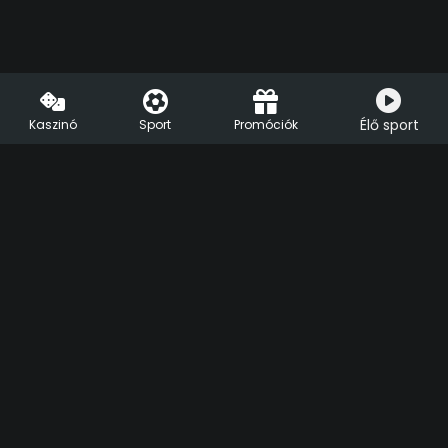
Élő sport
Kaszinó
Sport
Promóciók
HU
EN
Segíthetünk?
Live Chat