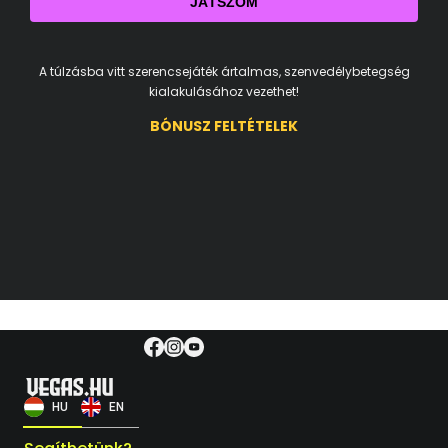
JÁTSZOM
A túlzásba vitt szerencsejáték ártalmas, szenvedélybetegség
kialakulásához vezethet!
BÓNUSZ FELTÉTELEK
HU
EN