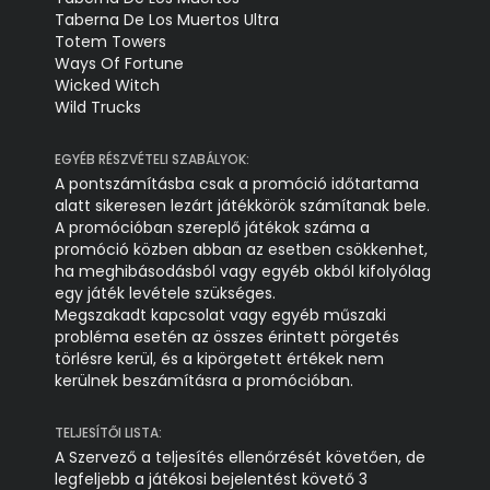
Taberna De Los Muertos Ultra
Totem Towers
Ways Of Fortune
Wicked Witch
Wild Trucks
EGYÉB RÉSZVÉTELI SZABÁLYOK:
A pontszámításba csak a promóció időtartama
alatt sikeresen lezárt játékkörök számítanak bele.
A promócióban szereplő játékok száma a
promóció közben abban az esetben csökkenhet,
ha meghibásodásból vagy egyéb okból kifolyólag
egy játék levétele szükséges.
Megszakadt kapcsolat vagy egyéb műszaki
probléma esetén az összes érintett pörgetés
törlésre kerül, és a kipörgetett értékek nem
kerülnek beszámításra a promócióban.
TELJESÍTŐI LISTA:
A Szervező a teljesítés ellenőrzését követően, de
legfeljebb a játékosi bejelentést követő 3