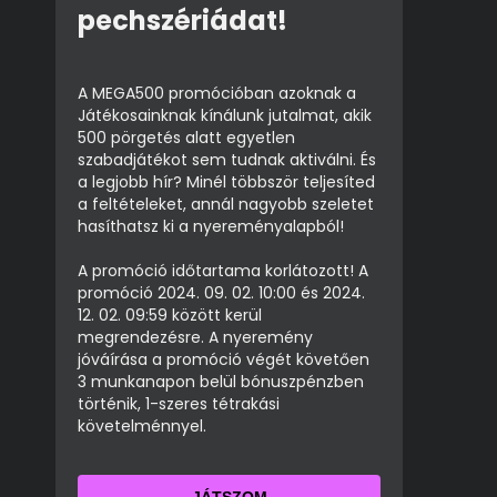
pechszériádat!
A MEGA500 promócióban azoknak a
Játékosainknak kínálunk jutalmat, akik
500 pörgetés alatt egyetlen
szabadjátékot sem tudnak aktiválni. És
a legjobb hír? Minél többször teljesíted
a feltételeket, annál nagyobb szeletet
hasíthatsz ki a nyereményalapból!
A promóció időtartama korlátozott! A
promóció 2024. 09. 02. 10:00 és 2024.
12. 02. 09:59 között kerül
megrendezésre. A nyeremény
jóváírása a promóció végét követően
3 munkanapon belül bónuszpénzben
történik, 1-szeres tétrakási
követelménnyel.