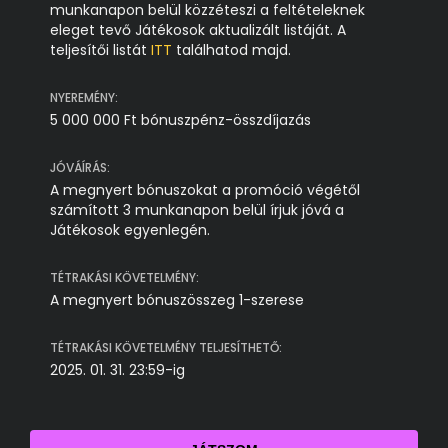
munkanapon belül közzéteszi a feltételeknek
eleget tevő Játékosok aktualizált listáját. A
teljesítői listát
ITT
találhatod majd.
NYEREMÉNY:
5 000 000 Ft bónuszpénz-összdíjazás
JÓVÁÍRÁS:
A megnyert bónuszokat a promóció végétől
számított 3 munkanapon belül írjuk jóvá a
Játékosok egyenlegén.
TÉTRAKÁSI KÖVETELMÉNY:
A megnyert bónuszösszeg 1-szerese
TÉTRAKÁSI KÖVETELMÉNY TELJESÍTHETŐ:
2025. 01. 31. 23:59-ig