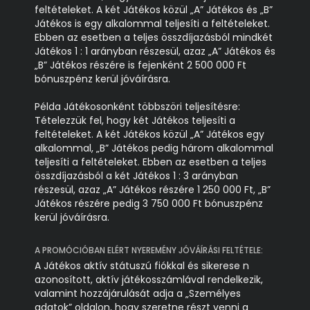
feltételeket. A két Játékos közül „A” Játékos és „B”
Játékos is egy alkalommal teljesíti a feltételeket.
Ebben az esetben a teljes összdíjazásból mindkét
Játékos 1 : 1 arányban részesül, azaz „A” Játékos és
„B” Játékos részére is fejenként 2 500 000 Ft
bónuszpénz kerül jóváírásra.
Példa Játékosonként többszöri teljesítésre:
Tételezzük fel, hogy két Játékos teljesíti a
feltételeket. A két Játékos közül „A” Játékos egy
alkalommal, „B” Játékos pedig három alkalommal
teljesíti a feltételeket. Ebben az esetben a teljes
összdíjazásból a két Játékos 1 : 3 arányban
részesül, azaz „A” Játékos részére 1 250 000 Ft, „B”
Játékos részére pedig 3 750 000 Ft bónuszpénz
kerül jóváírásra.
A PROMÓCIÓBAN ELÉRT NYEREMÉNY JÓVÁÍRÁSI FELTÉTELE:
A Játékos aktív státuszú fiókkal és sikerese n
azonosított, aktív játékosszámlával rendelkezik,
valamint hozzájárulását adja a „Személyes
adatok” oldalon, hogy szeretne részt venni a