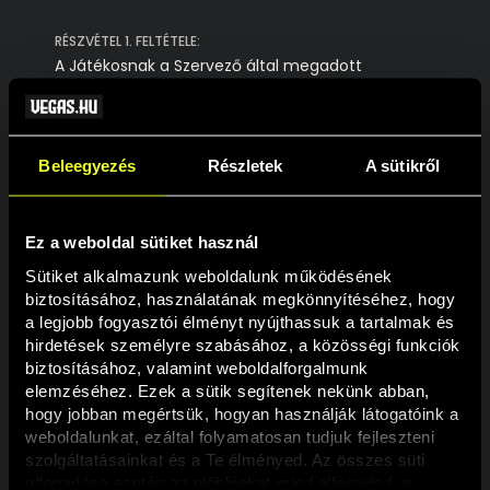
RÉSZVÉTEL 1. FELTÉTELE:
A Játékosnak a Szervező által megadott
Habanero-játékok egyikén kell játszania. A
pörgetésenkénti minimális tét 200 Ft vagy a
játékon belül elérhető következő, magasabb
tétlépcső. A részvételhez a Játékos bármelyik
Beleegyezés
Részletek
A sütikről
felsorolt játékon pörgethet.
RÉSZVÉTEL 2. FELTÉTELE:
Ez a weboldal sütiket használ
Játékosnak egymást követően 500 olyan
sikeresen lezárult pörgetést kell teljesítenie,
Sütiket alkalmazunk weboldalunk működésének 
amelyekkel egyetlen alkalommal sem nyert
biztosításához, használatának megkönnyítéséhez, hogy 
szabadjátékot.*
a legjobb fogyasztói élményt nyújthassuk a tartalmak és 
A feltételt bármelyik játékon teljesítheti, de az
hirdetések személyre szabásához, a közösségi funkciók 
500 pörgetést ugyanazon a játékon kell
biztosításához, valamint weboldalforgalmunk 
lejátszania. Abban az esetben, ha a Játékos a
elemzéséhez. Ezek a sütik segítenek nekünk abban, 
pörgetések közben játékot vált vagy
hogy jobban megértsük, hogyan használják látogatóink a 
szabadjátékot kap, a számláló újraindul.
weboldalunkat, ezáltal folyamatosan tudjuk fejleszteni 
*3 darab scatter szimbólumnak kell megjelennie
szolgáltatásainkat és a Te élményed. Az összes süti 
a képernyőn ahhoz, hogy a Játékos
elfogadása esetén az előbbieket mind elfogadod, a 