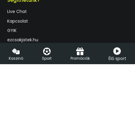
Segíthetünk?
Live Chat
Kapcsolat
GYIK
ezcsakjatek.hu
Süti beállítások
Vegas.hu
Élő sport
Kaszinó
Sport
Promóciók
Földi kaszinóink
Felelős játékszervezés
Felügyeleti szervünk
Szabályzatok
Adatkezelési tájékoztató
Felügyeleti szerv
Szerencsejáték-felügyeleti Hatóság:
+36 1 550 2500