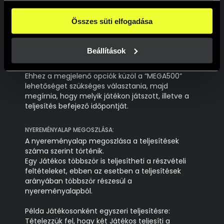
szabadjátékot kapjon.
beállításokban pedig egyesével dönthethetsz arról, hogy 
a weboldal használatához elengedhetetlen sütiken kívül 
Összes süti elfogadása
RÉSZVÉTEL 3. FELTÉTELE:
milyen célokat engedélyez.
A Játékosnak a részvétel első két feltételének
A weboldalainkon használt sütikről további információkat 
teljesítését követő 48 órán belül szükséges
erre a linkre kattintva a 
Süti tájékoztatónkban
 találsz!
Beállítások
jeleznie az online kaszinó ügyfélszolgálatán a
“Jackbot”-on keresztül, hogy teljesítette azokat.
Ehhez a megjelenő opciók küzöl a “MEGA500”
lehetőséget szükséges választania, majd
megírnia, hogy melyik játékon játszott, illetve a
teljesítés befejező időpontját.
NYEREMÉNYALAP MEGOSZLÁSA:
A nyereményalap megoszlása a teljesítések
száma szerint történik.
Egy Játékos többször is teljesítheti a részvételi
feltételeket, ebben az esetben a teljesítések
arányában többször részesül a
nyereményalapból.
Példa Játékosonként egyszeri teljesítésre:
Tételezzük fel, hogy két Játékos teljesíti a