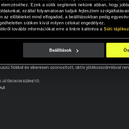
azaz „A” Játékos és „B” Játékos részére is fejenként 2 500 000 Ft
 elemzéséhez. Ezek a sütik segítenek nekünk abban, hogy jobb
ldalunkat, ezáltal folyamatosan tudjuk fejleszteni szolgáltatásai
n az előbbieket mind elfogadod, a beállításokban pedig egyesével
 többszöri teljesítésre:
edhetetlen sütiken kívül milyen célokat engedélyez.
ikről további információkat erre a linkre kattintva a 
Süti tájéko
 két Játékos teljesíti a feltételeket. A két Játékos közül „A” Ját
árom alkalommal teljesíti a feltételeket. Ebben az esetben a telj
ányban részesül, azaz „A” Játékos részére 1 250 000 Ft, „B” Játékos
nz kerül jóváírásra.
Beállítások
Ös
NYEREMÉNY JÓVÁÍRÁSI FELTÉTELE:
tuszú fiókkal és sikeresen azonosított, aktív játékosszámlával ren
I JÁTÉKOKON ELÉRHETŐ:
Out