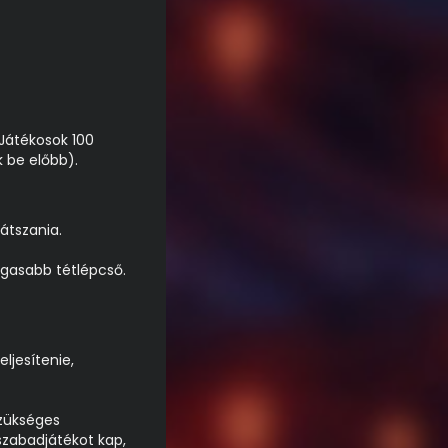
 Játékosok 100
k be előbb).
átszania.
agasabb tétlépcső.
ljesítenie,
szükséges
szabadjátékot kap,