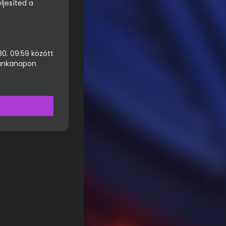
ljesíted a
30. 09:59 között
munkanapon