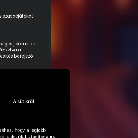
s szabadjátékot
séges jeleznie az
álasztva a
jesítés befejező
ljesítések arányában
A sütikről
s és „B” Játékos is
hez, hogy a legjobb 
két Játékos 1 : 1
 funkciók biztosításához, 