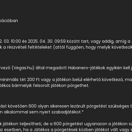
ikációban
. 03. 10:00 és 2025. 04. 30. 09:59 között tart, vagy addig, amíg a
ik a részvételi feltételeket (attól függően, hogy melyik következi
rvező (Vegas.hu) által megadott Habanero-játékok egyikén kell j
minimális tét 200 Ft vagy a játékon belül elérhető következő, m
tékos bármelyik felsorolt játékon pörgethet.
t követően 600 olyan sikeresen lezárult pörgetést szükséges te
n alkalommal sem nyert szabadjátékot.*
ik játékon teljesítheti, de a 600 pörgetést ugyanazon a játékon 
az esetben, ha a Játékos a pörgetések közben játékot vált vagy 