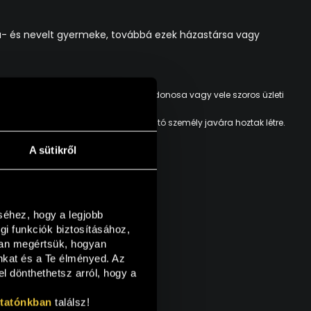
oha- és nevelt gyermeke, továbbá ezek házastársa vagy
rendelkező szervezet tényleges tulajdonosa vagy vele szoros üzleti
 amelyet a fontos közfeladatot ellátó személy javára hoztak létre.
A sütikről
hez, hogy a legjobb 
 funkciók biztosításához, 
an megértsük, hogyan 
nkat és a Te élményed. Az 
 dönthethetsz arról, hogy a 
ztatónkban
 találsz!