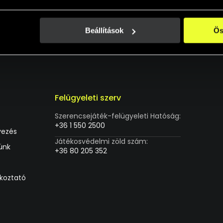
Beállítások
Ös
Felügyeleti szerv
Szerencsejáték-felügyeleti Hatóság:
+36 1 550 2500
vezés
Játékosvédelmi zöld szám:
ünk
+36 80 205 352
ékoztató