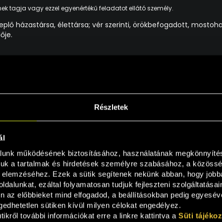
ének tagja vagy ezzel egyenértékű feladatot ellátó személy.
replő házastársa, élettársa; vér szerinti, örökbefogadott, most
ője.
 személlyel közösen ugyanazon jogi személy vagy jogi személyiséggel nem 
an jogi személynek vagy jogi személyiséggel nem rendelkező szervezetnek,
Részletek
ál
lunk működésének biztosításához, használatának megkönnyítésé
uk a tartalmak és hirdetések személyre szabásához, a közösségi
 elemzéséhez. Ezek a sütik segítenek nekünk abban, hogy jobb
ldalunkat, ezáltal folyamatosan tudjuk fejleszteni szolgáltatásai
n az előbbieket mind elfogadod, a beállításokban pedig egyesével
edhetetlen sütiken kívül milyen célokat engedélyez.
ikről további információkat erre a linkre kattintva a 
Süti tájéko