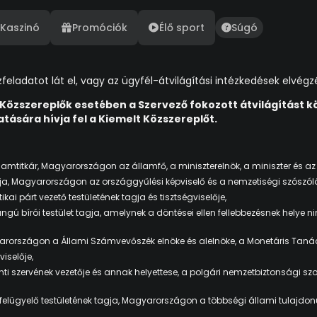
Kaszinó
Promóciók
Élő sport
Súgó
feladatot lát el, vagy az ügyfél-átvilágítási intézkedések elvégz
 Közszereplők esetében a Szervező fokozott átvilágítást 
tására hívja fel a Kiemelt Közszereplőt.
llamtitkár, Magyarországon az államfő, a miniszterelnök, a miniszter és az 
ja, Magyarországon az országgyűlési képviselő és a nemzetiségi szószóló
kai párt vezető testületének tagja és tisztségviselője,
ú bírói testület tagja, amelynek a döntései ellen fellebbezésnek helye n
országon a Állami Számvevőszék elnöke és alelnöke, a Monetáris Tanács
iselője,
i szervének vezetője és annak helyettese, a polgári nemzetbiztonsági sz
felügyelő testületének tagja, Magyarországon a többségi állami tulajdonú 