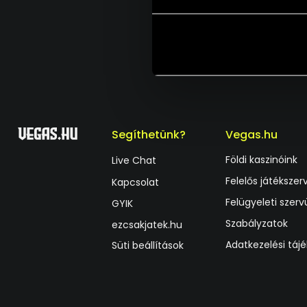
Segíthetünk?
Vegas.hu
Földi kaszinóink
Live Chat
Felelős játékszer
Kapcsolat
Felügyeleti szerv
GYIK
Szabályzatok
ezcsakjatek.hu
Adatkezelési táj
Süti beállítások