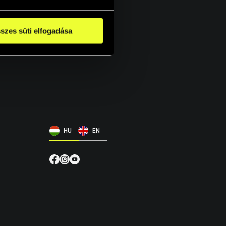
szes süti elfogadása
HU
EN