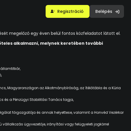
Regisztráció
Belépés
ését megelőző egy éven belül fontos közfeladatot látott el.
köteles alkalmazni, melynek keretében további
államtitkár,
,
incs, Magyarországon az Alkotmánybíróság, az ítélőtábla és a Kúria
 és a Pénzügyi Stabilitási Tanács tagja,
olgálat főigazgatója és annak helyettese, valamint a Honvéd Vezérkar
vállalkozás ügyvezetője, irányítási vagy felügyeleti jogkörrel