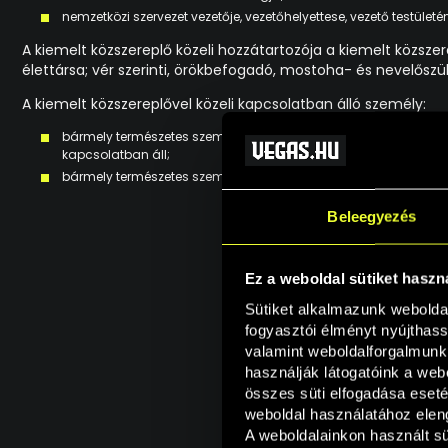
nemzetközi szervezet vezetője, vezetőhelyettese, vezető testület
A kiemelt közszereplő közeli hozzátartozója a kiemelt közsze
élettársa; vér szerinti, örökbefogadó, mostoha- és nevelőszül
A kiemelt közszereplővel közeli kapcsolatban álló személy:
bármely természetes személy, aki a fontos közfeladatot ellátó
kapcsolatban áll;
bármely természetes személy, aki egyszemélyes tulajdonosa oly
Beleegyezés
Ez a weboldal sütiket haszn
Sütiket alkalmazunk webolda
fogyasztói élményt nyújthass
valamint weboldalforgalmunk
használják látogatóink a webo
összes süti elfogadása eseté
weboldal használatához eleng
A weboldalainkon használt süt