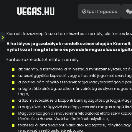
Sportfogadás
Kiemelt közszereplő az a természetes személy, aki fontos köz
A hatályos jogszabályok rendelkezései alapján Kiemelt
nyilatkozat megtételére és jövedelemigazolás szolgálta
Fontos közfeladatot ellátó személy:
az államfő, a kormányfő, a miniszter, a miniszterhelyettes, az á
az országgyűlési képviselő vagy a hasonló jogalkotó szerv tag
a politikai párt irányító szervének tagja, Magyarországon a politi
a legfelsőbb bíróság, az alkotmánybíróság és olyan magas rang
tagja,
a Számvevőszék és a központi bank igazgatósági tagja, Magyar
a nagykövet, az ügyvivő és a fegyveres erők magas rangú tisztv
Magyarországon a rendvédelmi feladatokat ellátó szerv központ
főnöke és a Honvéd Vezérkar főnökének helyettesei,
többségi állami tulajdonú vállalatok igazgatási, irányító vagy 
rendelkező vezető testületének tagja,