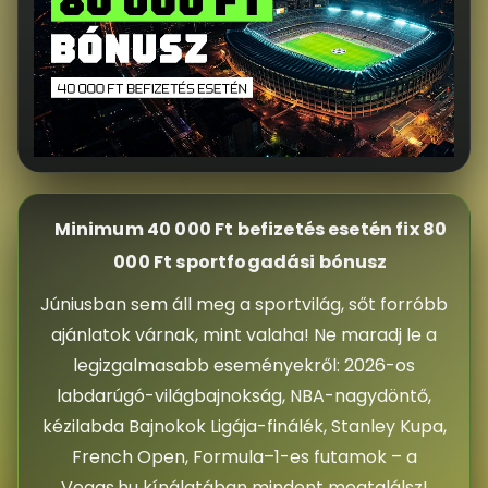
Minimum 40 000 Ft befizetés esetén fix 80
000 Ft sportfogadási bónusz
Júniusban sem áll meg a sportvilág, sőt forróbb
ajánlatok várnak, mint valaha! Ne maradj le a
legizgalmasabb eseményekről: 2026-os
labdarúgó-világbajnokság, NBA-nagydöntő,
kézilabda Bajnokok Ligája-finálék, Stanley Kupa,
French Open, Formula–1-es futamok – a
Vegas.hu kínálatában mindent megtalálsz!