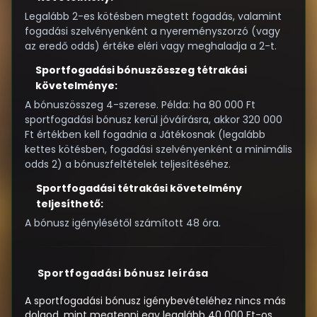
Legalább 2-es kötésben megtett fogadás, valamint
fogadási szelvényenként a nyereményszorzó (vagy
az eredő odds) értéke eléri vagy meghaladja a 2-t.
Sportfogadási bónuszösszeg tétrakási
követelménye:
A bónuszösszeg 4-szerese. Példa: ha 80 000 Ft
sportfogadási bónusz kerül jóváírásra, akkor 320 000
Ft értékben kell fogadnia a Játékosnak (legalább
kettes kötésben, fogadási szelvényenként a minimális
odds 2) a bónuszfeltételek teljesítéséhez.
Sportfogadási tétrakási követelmény
teljesíthető:
A bónusz igénylésétől számított 48 óra.
Sportfogadási bónusz leírása
A sportfogadási bónusz igénybevételéhez nincs más
dolgod, mint megtenni egy legalább 40 000 Ft-os