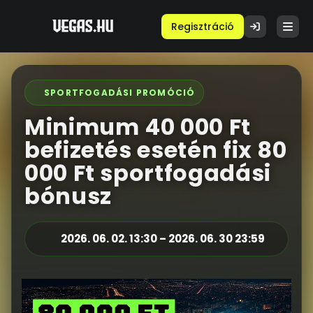
Regisztráció
SPORTFOGADÁSI PROMÓCIÓ
Minimum 40 000 Ft
befizetés esetén fix 80
000 Ft sportfogadási
bónusz
2026. 06. 02. 13:30 – 2026. 06. 30 23:59