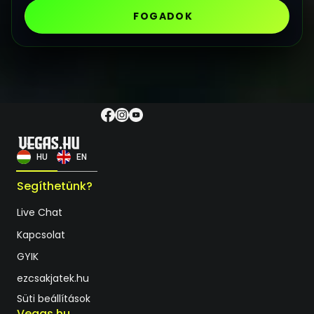
FOGADOK
HU
EN
Segíthetünk?
Live Chat
Kapcsolat
GYIK
ezcsakjatek.hu
Süti beállítások
Vegas.hu