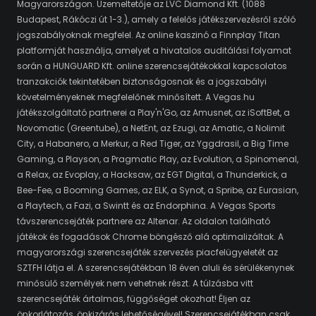
Magyarországon. Üzemeltetője az LVC Diamond Kft. (1088
Budapest, Rákóczi út 1-3.), amely a felelős játékszervezésről szóló
jogszabályoknak megfelel. Az online kaszinó a Finnplay Titan
platformját használja, amelyet a hivatalos auditálási folyamat
során a HUNGUARD Kft. online szerencsejátékokkal kapcsolatos
tranzakciók tekintetében biztonságosnak és a jogszabályi
követelményeknek megfelelőnek minősített. A Vegas.hu
játékszolgáltató partnerei a Play'n'Go, az Amusnet, az iSoftBet, a
Novomatic (Greentube), a NetEnt, az Ezugi, az Amatic, a Nolimit
City, a Habanero, a Merkur, a Red Tiger, az Yggdrasil, a Big Time
Gaming, a Playson, a Pragmatic Play, az Evolution, a Spinomenal,
a Relax, az Evoplay, a Hacksaw, az EGT Digital, a Thunderkick, a
Bee-Fee, a Booming Games, az ELK, a Synot, a Spribe, az Eurasian,
a Playtech, a Fazi, a Swintt és az Endorphina. A Vegas Sports
távszerencsejáték partnere az Altenar. Az oldalon található
játékok és fogadások Chrome böngésző alá optimalizáltak. A
magyarországi szerencsejáték szervezés piacfelügyeletét az
SZTFH látja el. A szerencsejátékban 18 éven aluli és sérülékenynek
minősülő személyek nem vehetnek részt. A túlzásba vitt
szerencsejáték ártalmas, függőséget okozhat! Éljen az
önkorlátozás, önkizárás lehetőségével! Szerencsejátékban csak