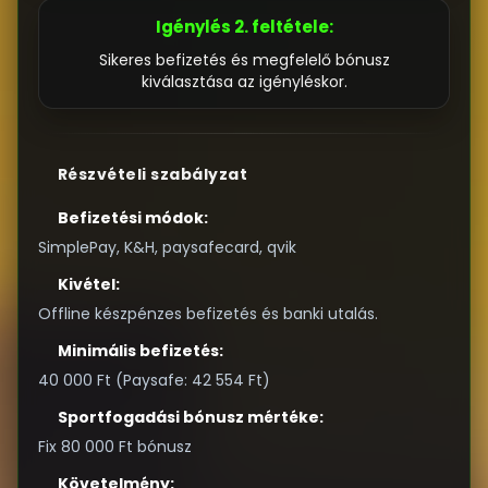
Igénylés 2. feltétele:
Sikeres befizetés és megfelelő bónusz
kiválasztása az igényléskor.
Részvételi szabályzat
Befizetési módok:
SimplePay, K&H, paysafecard, qvik
Kivétel:
Offline készpénzes befizetés és banki utalás.
Minimális befizetés:
40 000 Ft (Paysafe: 42 554 Ft)
Sportfogadási bónusz mértéke:
Fix 80 000 Ft bónusz
Követelmény: