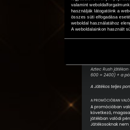
valamint weboldalforgalmunk
A promócióban a po
értéke és a pörget
használják látogatóink a webo
összes süti elfogadása eseté
Példa:
weboldal használatához eleng
Tételezzük fel, hogy
A weboldalainkon használt süt
A Játékos a 40 Burn
Játékos 40 Burning 
(500 + 500 = 1000) 
A Játékos az Aztec 
Aztec Rush játékon
600 = 2400) + a pör
A Játékos teljes p
A PROMÓCIÓBAN VALÓ R
A promócióban való 
következő, magasabb
játékban valódi pé
Játékosoknak nem j