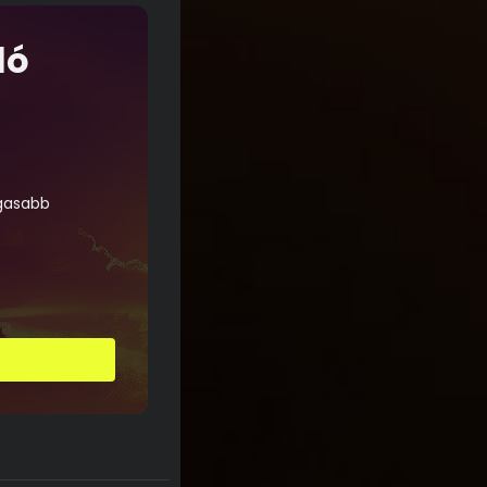
ló
agasabb