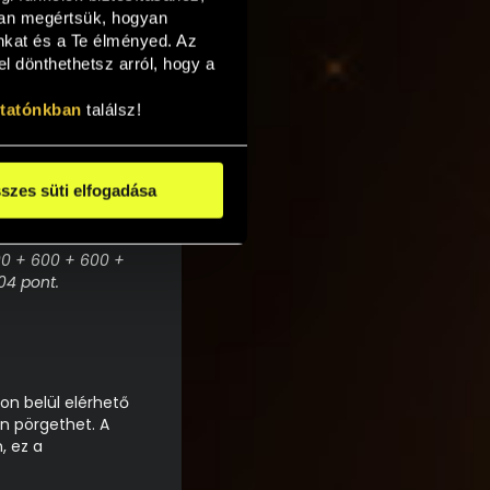
an megértsük, hogyan 
mény összesített
nkat és a Te élményed. Az 
 dönthethetsz arról, hogy a 
ik.
ztatónkban
 találsz!
er 500 Ft-ot. A
eremények összege
szes süti elfogadása
 = 1002 pont.
Ft-ot. A Játékos
00 + 600 + 600 +
04 pont.
on belül elérhető
on pörgethet. A
, ez a