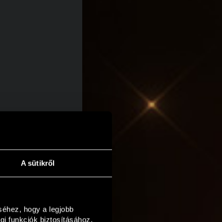
A Játékosok a
 száma alapján
 és a legmagasabb
A sütikről
, aki előbb érte el
hez, hogy a legjobb 
 funkciók biztosításához, 