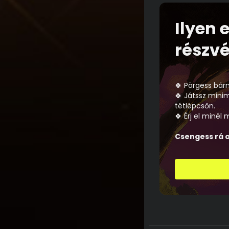
Ilyen 
részvé
🍀 Pörgess bárm
🍀 Játssz mini
tétlépcsőn.
🍀 Érj el minél
Csengess rá a