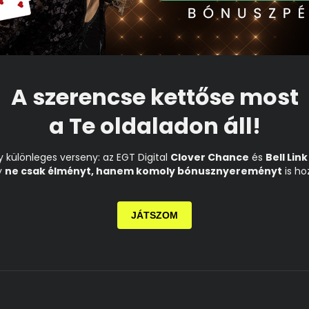
A szerencse kettőse most
a Te oldaladon áll!
y különleges verseny: az EGT Digital
Clover Chance
és
Bell Link
y
ne csak élményt, hanem komoly bónusznyereményt
is ho
JÁTSZOM