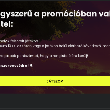
egyszerű a promócióban va
tel:
elyik felsorolt játékon.
mum 10 Ft-os téten vagy a játékon belül elérhető következő, m
 magasabb pontszámot, hogy a ranglista élére kerülj!
 szerencsédre! 🔔
JÁTSZOM