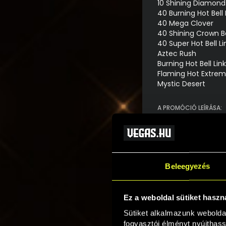
10 Shining Diamond
40 Burning Hot Bell 
40 Mega Clover
40 Shining Crown Be
40 Super Hot Bell Li
Aztec Rush
Burning Hot Bell Link
Flaming Hot Extreme
Mystic Desert
A PROMÓCIÓ LEÍRÁSA:
A promóció egy hé
A promóció során a 
kiválasztott játék
pontokat gyűjtenek
Beleegyezés
pontszámmal rendel
Egyenlő pontszámot
Ez a weboldal sütiket haszn
az adott pontszám
Sütiket alkalmazunk webolda
fogyasztói élményt nyújthass
PONTSZÁMÍTÁS: