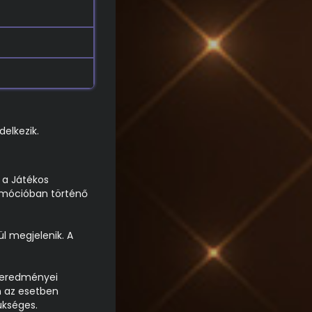
delkezik.
 a Játékos
promócióban történő
l megjelenik. A
k eredményei
n az esetben
ükséges.