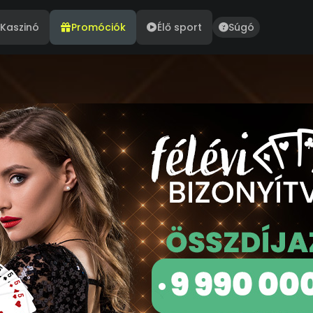
Kaszinó
Promóciók
Élő sport
Súgó