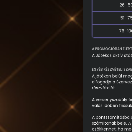
26–50
51–75
76–10
A PROMÓCIÓBAN ELÉRT 
A Játékos aktív stá
EGYÉB RÉSZVÉTELI SZA
A játékon belül me
elfogadja a Szervez
részvételét.
A versenyszabály é
valós időben frissül
A pontszámításba c
számítanak bele. 
csökkenhet, ha meg