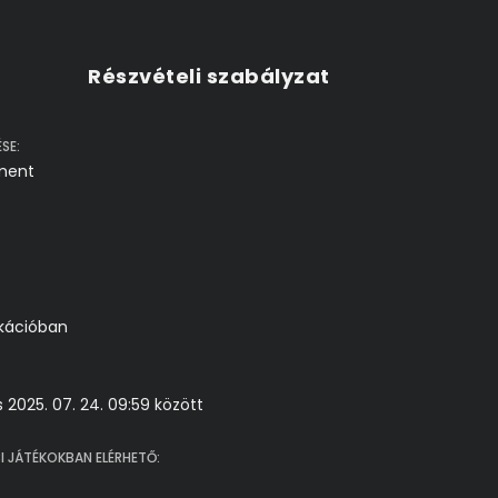
Részvételi szabályzat
SE:
ament
ikációban
és 2025. 07. 24. 09:59 között
I JÁTÉKOKBAN ELÉRHETŐ:
s