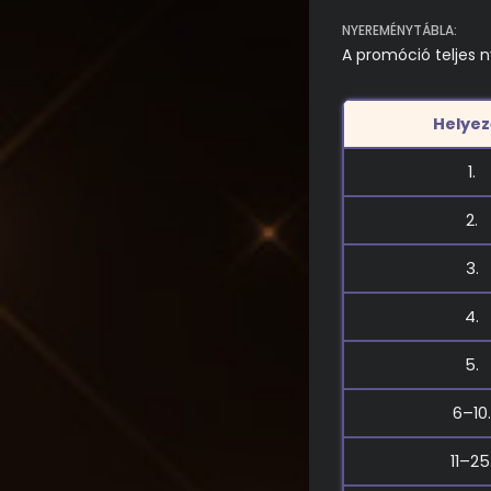
NYEREMÉNYTÁBLA:
A promóció teljes 
Helye
1.
2.
3.
4.
5.
6–10.
11–25