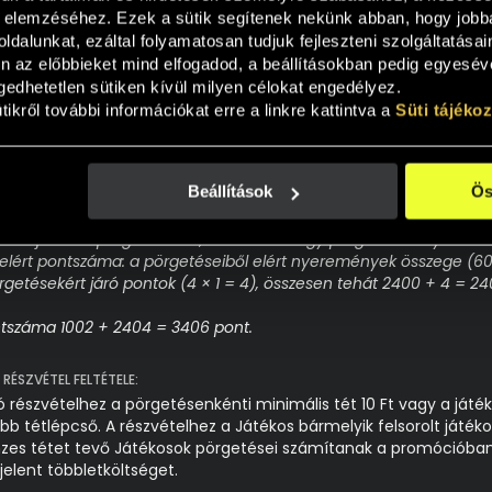
 elemzéséhez. Ezek a sütik segítenek nekünk abban, hogy jobb
ntszámítás alapja a kiválasztott játékokon elért minden nyere
ések darabszáma.
ldalunkat, ezáltal folyamatosan tudjuk fejleszteni szolgáltatásai
n az előbbieket mind elfogadod, a beállításokban pedig egyesével
edhetetlen sütiken kívül milyen célokat engedélyez.
 a Játékos a promócióban szereplő játékok közül csak kettőn játsz
ikről további információkat erre a linkre kattintva a 
Süti tájéko
ing Hot Bell Link játékon pörget 2-szer, és mindkét pörgetéssel ny
Hot Bell Link játékon elért pontszáma: a pörgetéseiből elért ny
Beállítások
Ös
+ a pörgetésekért járó pontok (2 × 1 = 2), összesen tehát 1000 + 2
Rush játékon pörget 4-szer, és mind a négy pörgetéssel nyer 600 
 elért pontszáma: a pörgetéseiből elért nyeremények összege (6
getésekért járó pontok (4 × 1 = 4), összesen tehát 2400 + 4 = 24
ontszáma 1002 + 2404 = 3406 pont.
ÉSZVÉTEL FELTÉTELE:
részvételhez a pörgetésenkénti minimális tét 10 Ft vagy a játék
 tétlépcső. A részvételhez a Játékos bármelyik felsorolt játék
nzes tétet tevő Játékosok pörgetései számítanak a promócióban
elent többletköltséget.