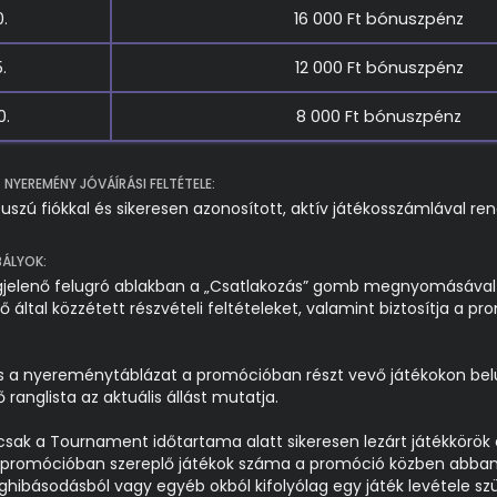
.
16 000 Ft bónuszpénz
.
12 000 Ft bónuszpénz
0.
8 000 Ft bónuszpénz
NYEREMÉNY JÓVÁÍRÁSI FELTÉTELE:
tuszú fiókkal és sikeresen azonosított, aktív játékosszámlával ren
BÁLYOK:
gjelenő felugró ablakban a „Csatlakozás” gomb megnyomásával
ő által közzétett részvételi feltételeket, valamint biztosítja a 
s a nyereménytáblázat a promócióban részt vevő játékokon belü
ő ranglista az aktuális állást mutatja.
sak a Tournament időtartama alatt sikeresen lezárt játékkörö
A promócióban szereplő játékok száma a promóció közben abba
hibásodásból vagy egyéb okból kifolyólag egy játék levétele sz