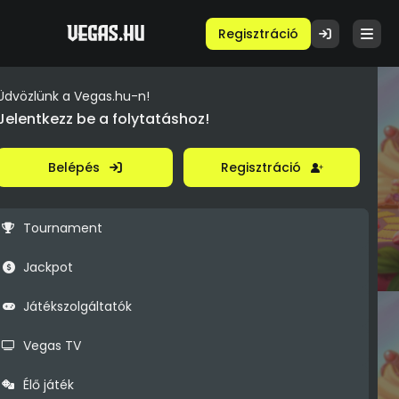
Regisztráció
Üdvözlünk a Vegas.hu-n!
Jelentkezz be a folytatáshoz!
Belépés
Regisztráció
Tournament
Jackpot
Játékszolgáltatók
Vegas TV
Élő játék