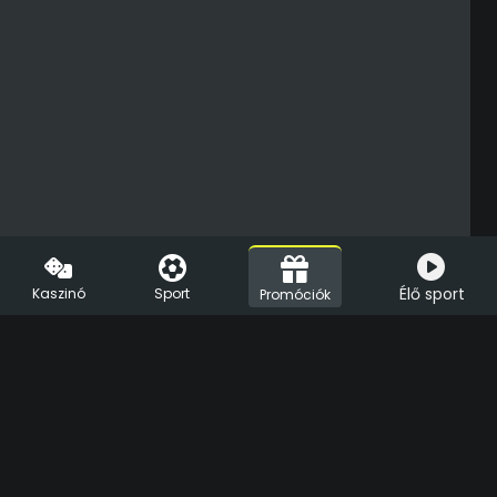
HU
EN
Segíthetünk?
Live Chat
Kapcsolat
GYIK
ezcsakjatek.hu
Süti beállítások
Élő sport
Kaszinó
Sport
Promóciók
Vegas.hu
Földi kaszinóink
Felelős játékszervezés
Felügyeleti szervünk
Szabályzatok
Adatkezelési tájékoztató