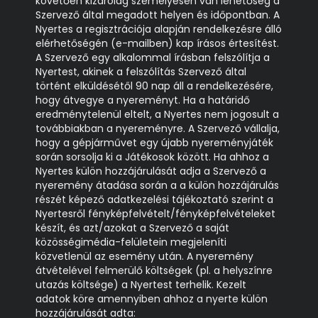
követően kizárólag személyesen van lehetőség a
Szervező által megadott helyen és időpontban. A
Nyertes a regisztrációja alapján rendelkezésre álló
elérhetőségén (e-mailben) kap írásos értesítést.
A Szervező egy alkalommal írásban felszólítja a
Nyertest, akinek a felszólítás Szervező által
történt elküldésétől 90 nap áll a rendelkezésére,
hogy átvegye a nyereményt. Ha a határidő
eredménytelenül eltelt, a Nyertes nem jogosult a
továbbiakban a nyereményre. A Szervező vállalja,
hogy a gépjárművet egy újabb nyereményjáték
során sorsolja ki a Játékosok között. Ha ahhoz a
Nyertes külön hozzájárulását adja a Szervező a
nyeremény átadása során a a külön hozzájárulás
részét képező adatkezelési tájékoztató szerint a
Nyertesről fényképfelvételt/fényképfelvételeket
készít, és azt/azokat a Szervező a saját
közösségimédia-felületein megjeleníti
közvetlenül az esemény után. A nyeremény
átvételével felmerülő költségek (pl. a helyszínre
utazás költsége) a Nyertest terhelik. Kezelt
adatok köre amennyiben ahhoz a nyerte külön
hozzájárulását adta: