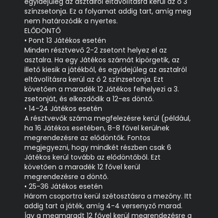
egyidejűleg az asztalról eltávolításra kerül az ő 3
színzsetonja. Ez a folyamat addig tart, amíg meg
nem határozódik a nyertes.
ELŐDÖNTŐ
• Pont 13 Játékos esetén
Minden résztvevő 2-2 zsetont helyez el az
asztalra. Ha egy Játékos számát kipörgetik, az
illető kiesik a játékból, és egyidejűleg az asztalról
eltávolításra kerül az ő 2 színzsetonja. Ezt
követően a maradék 12 Játékos felhelyezi a 3.
zsetonját, és elkezdődik a 12-es döntő.
• 14-24 Játékos esetén
A résztvevők száma megfelezésre kerül (például,
ha 16 Játékos esetében, 8-8 fővel kerülnek
megrendezésre az elődöntők. Fontos
megjegyezni, hogy mindkét részben csak 6
Játékos kerül tovább az elődöntőből. Ezt
követően a maradék 12 fővel kerül
megrendezésre a döntő.
• 25-36 Játékos esetén
Három csoportra kerül szétosztásra a mezőny. Itt
addig tart a játék, amíg 4-4 versenyző marad.
Így a megmaradt 12 fővel kerül megrendezésre a