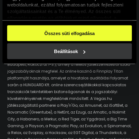
Játékosvédelmi zöld szám:
weboldalunkat, ezáltal folyamatosan tudjuk fejleszteni 
+36 80 205 352
szolgáltatásainkat és a Te élményed. Az összes süti 
elfogadása esetén az előbbieket mind elfogadod, a 
beállításokban pedig egyesével dönthethetsz arról, hogy 
a weboldal használatához elengedhetetlen sütiken kívül 
Összes süti elfogadása
milyen célokat engedélyez.
A weboldalainkon használt sütikről további információkat 
erre a linkre kattintva a 
Süti tájékoztatónkban
 találsz!
A Vegas.hu az első, engedéllyel üzemelő online kaszinó
Beállítások
Magyarországon. Üzemeltetője az LVC Diamond Kft. (1088
Budapest, Rákóczi út 1-3.), amely a felelős játékszervezésről szóló
jogszabályoknak megfelel. Az online kaszinó a Finnplay Titan
platformját használja, amelyet a hivatalos auditálási folyamat
során a HUNGUARD Kft. online szerencsejátékokkal kapcsolatos
tranzakciók tekintetében biztonságosnak és a jogszabályi
követelményeknek megfelelőnek minősített. A Vegas.hu
játékszolgáltató partnerei a Play'n'Go, az Amusnet, az iSoftBet, a
Novomatic (Greentube), a NetEnt, az Ezugi, az Amatic, a Nolimit
City, a Habanero, a Merkur, a Red Tiger, az Yggdrasil, a Big Time
Gaming, a Playson, a Pragmatic Play, az Evolution, a Spinomenal,
a Relax, az Evoplay, a Hacksaw, az EGT Digital, a Thunderkick, a