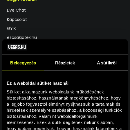
Live Chat
Kapcsolat
GYIK
ezcsakjatek.hu
Süti beállítások
Vegas.hu
Földi kaszinóink
Beleegyezés
Részletek
A sütikről
Felelős játékszervezés
Felügyeleti szervünk
Ez a weboldal sütiket használ
Szabályzatok
Sütiket alkalmazunk weboldalunk működésének 
biztosításához, használatának megkönnyítéséhez, hogy 
Adatkezelési tájékoztató
a legjobb fogyasztói élményt nyújthassuk a tartalmak és 
Felügyeleti szerv
hirdetések személyre szabásához, a közösségi funkciók 
biztosításához, valamint weboldalforgalmunk 
Szerencsejáték-felügyeleti Hatóság:
elemzéséhez. Ezek a sütik segítenek nekünk abban, 
+36 1 550 2500
hogy jobban megértsük, hogyan használják látogatóink a 