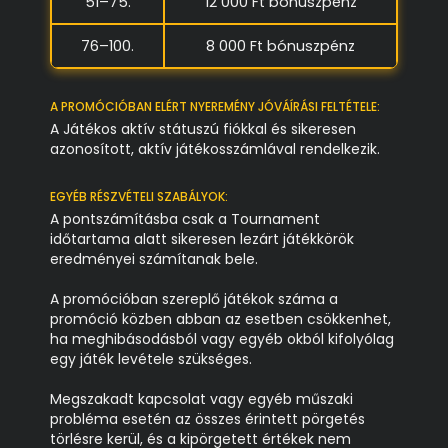
51–75.
12 000 Ft bónuszpénz
76–100.
8 000 Ft bónuszpénz
A PROMÓCIÓBAN ELÉRT NYEREMÉNY JÓVÁÍRÁSI FELTÉTELE:
A Játékos aktív státuszú fiókkal és sikeresen
azonosított, aktív játékosszámlával rendelkezik.
EGYÉB RÉSZVÉTELI SZABÁLYOK:
A pontszámításba csak a Tournament
időtartama alatt sikeresen lezárt játékkörök
eredményei számítanak bele.
A promócióban szereplő játékok száma a
promóció közben abban az esetben csökkenhet,
ha meghibásodásból vagy egyéb okból kifolyólag
egy játék levétele szükséges.
Megszakadt kapcsolat vagy egyéb műszaki
probléma esetén az összes érintett pörgetés
törlésre kerül, és a kipörgetett értékek nem