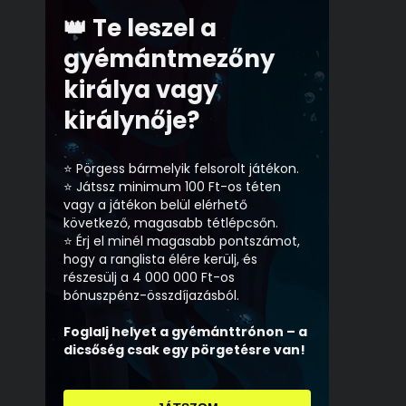
👑 Te leszel a
gyémántmezőny
királya vagy
királynője?
⭐ Pörgess bármelyik felsorolt játékon.
⭐ Játssz minimum 100 Ft-os téten
vagy a játékon belül elérhető
következő, magasabb tétlépcsőn.
⭐ Érj el minél magasabb pontszámot,
hogy a ranglista élére kerülj, és
részesülj a 4 000 000 Ft-os
bónuszpénz-összdíjazásból.
Foglalj helyet a gyémánttrónon – a
dicsőség csak egy pörgetésre van!