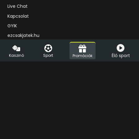
Live Chat
Kapcsolat
GYIK
ezcsakjatek.hu
Süti beállítások
Vegas.hu
Élő sport
Kaszinó
Sport
Promóciók
Földi kaszinóink
Felelős játékszervezés
Felügyeleti szervünk
Szabályzatok
Adatkezelési tájékoztató
Felügyeleti szerv
Szerencsejáték-felügyeleti Hatóság:
+36 1 550 2500
Játékosvédelmi zöld szám: