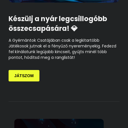
Készülj a nyár legcsillogóbb
összecsapására! 💎
A Gyémántok Csatájában csak a legkitartóbb
Játékosok jutnak el a fényűző nyereményekig. Fedezd
fel kínálatunk legújabb kincseit, gyűjts minél több
pontot, hódítsd meg a ranglistát!
JÁTSZOM