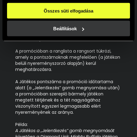
megtett tétekből és nyereményekből, minden
beállításokban pedig egyesével dönthethetsz arról, hogy 
érvényes pörgetésből kerülnek kiszámításra a
a weboldal használatához elengedhetetlen sütiken kívül 
Összes süti elfogadása
promóció teljes ideje alatt.
milyen célokat engedélyez.
A weboldalainkon használt sütikről további információkat 
Egyenlő pontszámot elért Játékosok esetében az
erre a linkre kattintva a 
Süti tájékoztatónkban
 találsz!
Beállítások
a Játékos kerül feljebb a ranglistán, aki előbb érte
el az adott pontszámot.
A promócióban a ranglista a rangsort tükrözi,
amely a pontszámoknak megfelelően (a játékon
belüli nyereményszorzó alapján) kerül
meghatározásra.
A Játékos pontszáma a promóció időtartama
alatt (a „Jelentkezés” gomb megnyomása után)
a promócióban szereplő bármely játékon
megtett tétjének és a tét nagyságához
viszonyított egyszeri legmagasabb elért
nyereményének az aránya.
Példa:
A Játékos a „Jelentkezés” gomb megnyomását
követően a Diamond Link: Mighty Buffalo játékon