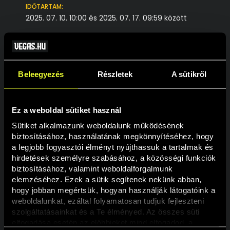
IDŐTARTAM:
2025. 07. 10. 10:00 és 2025. 07. 17. 09:59 között
A PROMÓCIÓ AZ ALÁBBI JÁTÉKOKBAN ELÉRHETŐ:
Diamond Link: Mighty Dwarves Inc. [linked]
Diamond Link: Mighty Elephant Win Ways [linked]
Beleegyezés
Részletek
A sütikről
Diamond Link: Mighty Stampede [linked]
Diamond Mystery: 100 Wild Fire [linked]
Diamond Mystery: 40 Charming 7’s [linked]
Diamond Mystery: 81 Boosting Jokers [linked]
Ez a weboldal sütiket használ
Diamond Link: Mighty Sevens [linked]
Diamond Link: Mighty Buffalo [linked]
Sütiket alkalmazunk weboldalunk működésének 
Diamond Mystery - 100 Imperial Crown deluxe
biztosításához, használatának megkönnyítéséhez, hogy 
[linked]
a legjobb fogyasztói élményt nyújthassuk a tartalmak és 
hirdetések személyre szabásához, a közösségi funkciók 
biztosításához, valamint weboldalforgalmunk 
A PROMÓCIÓ LEÍRÁSA:
elemzéséhez. Ezek a sütik segítenek nekünk abban, 
A Játékosok saját helyezésüket a Tournament
hogy jobban megértsük, hogyan használják látogatóink a 
aloldalán, azon belül is a ranglistán követhetik
weboldalunkat, ezáltal folyamatosan tudjuk fejleszteni 
nyomon. A megközelítőleg percenként frissülő
szolgáltatásainkat és a Te élményed. Az összes süti 
ranglista mindig az aktuális állást mutatja. A
elfogadása esetén az előbbieket mind elfogadod, a 
pontok a promócióban szereplő játékokon