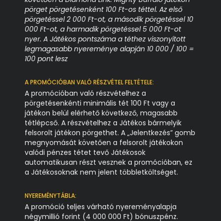
pörget pörgetésenként 100 Ft-os téttel. Az első
pörgetéssel 2 000 Ft-ot, a második pörgetéssel 10
000 Ft-ot, a harmadik pörgetéssel 5 000 Ft-ot
nyer. A Játékos pontszáma a téthez viszonyított
legmagasabb nyereménye alapján 10 000 / 100 =
100 pont lesz
A PROMÓCIÓBAN VALÓ RÉSZVÉTEL FELTÉTELE:
A promócióban való részvételhez a
pörgetésenkénti minimális tét 100 Ft vagy a
játékon belül elérhető következő, magasabb
tétlépcső. A részvételhez a Játékos bármelyik
felsorolt játékon pörgethet. A „Jelentkezés” gomb
megnyomását követően a felsorolt játékokon
valódi pénzes tétet tevő Játékosok
automatikusan részt vesznek a promócióban, ez
a Játékosoknak nem jelent többletköltséget.
NYEREMÉNYTÁBLA:
A promóció teljes várható nyereményalapja
négymillió forint (4 000 000 Ft) bónuszpénz.