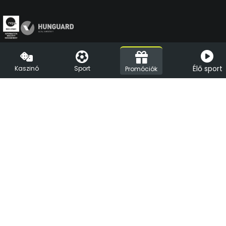
A Vegas.hu az első, engedéllyel üzemelő online kaszinó
Élő sport
Kaszinó
Sport
Magyarországon. Üzemeltetője az LVC Diamond Kft. (1088 Budapest,
Promóciók
Rákóczi út 1-3.), amely a felelős játékszervezésről szóló jogszabályoknak
megfelel. Az online kaszinó a Finnplay Titan platformját használja,
amelyet a hivatalos auditálási folyamat során a HUNGUARD Kft. online
szerencsejátékokkal kapcsolatos tranzakciók tekintetében
biztonságosnak és a jogszabályi követelményeknek megfelelőnek
minősített. A Vegas.hu játékszolgáltató partnerei a Play'n'Go, az
Amusnet, az iSoftBet, a Novomatic (Greentube), a NetEnt, az Ezugi, az
Amatic, a Nolimit City, a Habanero, a Merkur, a Red Tiger, az Yggdrasil, a
Big Time Gaming, a Playson, a Pragmatic Play, az Evolution, a
Spinomenal, a Relax, az Evoplay, a Hacksaw, az EGT Digital, a
Thunderkick, a Bee-Fee, a Booming Games, az ELK, a Synot, a Spribe, az
Eurasian, a Playtech, a Fazi, a Swintt és az Endorphina. A Vegas Sports
távszerencsejáték partnere az Altenar. Az oldalon található játékok és
fogadások Chrome böngésző alá optimalizáltak. A magyarországi