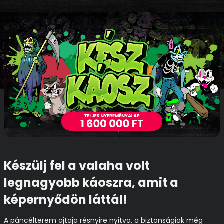
Készülj fel a valaha volt
legnagyobb káoszra, amit a
képernyődön láttál!
A páncélterem ajtaja résnyire nyitva, a biztonságiak még