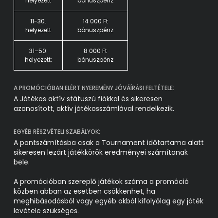
helyezett
bónuszpénz
11-30.
14 000 Ft
helyezett
bónuszpénz
31–50.
8 000 Ft
helyezett:
bónuszpénz
A PROMÓCIÓBAN ELÉRT NYEREMÉNY JÓVÁÍRÁSI FELTÉTELE:
A Játékos aktív státuszú fiókkal és sikeresen
azonosított, aktív játékosszámlával rendelkezik.
EGYÉB RÉSZVÉTELI SZABÁLYOK:
A pontszámításba csak a Tournament időtartama alatt
sikeresen lezárt játékkörök eredményei számítanak
bele.
A promócióban szereplő játékok száma a promóció
közben abban az esetben csökkenhet, ha
meghibásodásból vagy egyéb okból kifolyólag egy játék
levétele szükséges.