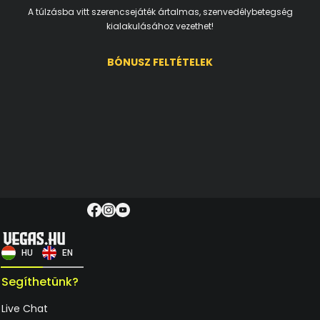
A túlzásba vitt szerencsejáték ártalmas, szenvedélybetegség
kialakulásához vezethet!
BÓNUSZ FELTÉTELEK
HU
EN
Segíthetünk?
Live Chat