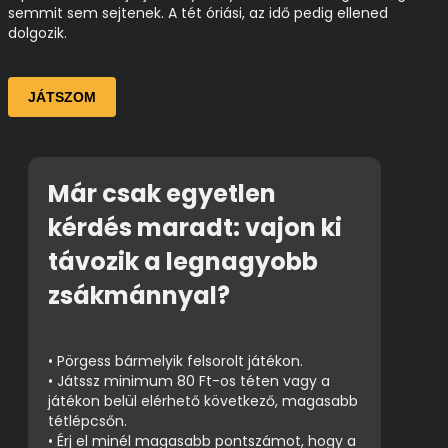
semmit sem sejtenek. A tét óriási, az idő pedig ellened
dolgozik.
JÁTSZOM
Már csak egyetlen
kérdés maradt: vajon ki
távozik a legnagyobb
zsákmánnyal?
• Pörgess bármelyik felsorolt játékon.
• Játssz minimum 80 Ft-os téten vagy a
játékon belül elérhető következő, magasabb
tétlépcsőn.
• Érj el minél magasabb pontszámot, hogy a