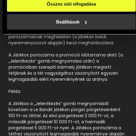
elengedhetetlen sütiken kívül milyen célokat engedélyez.
Összes süti elfogadása
Egyenlő pontszámot elért Játékosok esetében az a
A weboldalainkon használt sütikről további információkat 
Játékos kerül feljebb a ranglistán, aki előbb érte el az
erre a linkre kattintva a 
Süti tájékoztatónkban
 találsz!
adott pontszámot.
Beállítások
A promócióban a ranglista a rangsort tükrözi, amely a
pontszámoknak megfelelően (a játékon belüli
nyereményszorzó alapján) kerül meghatározásra.
A Játékos pontszáma a promóció időtartama alatt (a
„Jelentkezés” gomb megnyomása után) a
promócióban szereplő bármely játékon megtett
tétjének és a tét nagyságához viszonyított egyszeri
legmagasabb elért nyereményének az aránya.
Példa:
A Játékos a „Jelentkezés” gomb megnyomását
követően a Le Bandit játékon pörget pörgetésenként
100 Ft-os téttel. Az első pörgetéssel 2 000 Ft-ot, a
második pörgetéssel 10 000 Ft-ot, a harmadik
pörgetéssel 5 000 Ft-ot nyer. A Játékos pontszáma a
téthez viszonyított legmagasabb nyereménye alapján