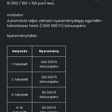
10 000 / 100 = 100 pont lesz.
NYEREMÉNY:
A promóció teljes várható nyereményalapja egymillió-
hatszázezer forint (1 600 000 Ft) bónuszpénz.
Nyereménytábla:
Helyezés
Nyeremény
640 000 Ft
1. helyezett
bónuszpénz
230 000 Ft
2. helyezett
bónuszpénz
80 000 Ft
3. helyezett
bónuszpénz
4-10.
30 000 Ft