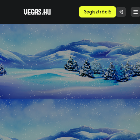
Regisztráció