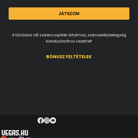
JÁTSZOM
A túlzásba vitt szerencsejáték ártalmas, szenvedélybetegség
kialakulásához vezethet!
BÓNUSZ FELTÉTELEK