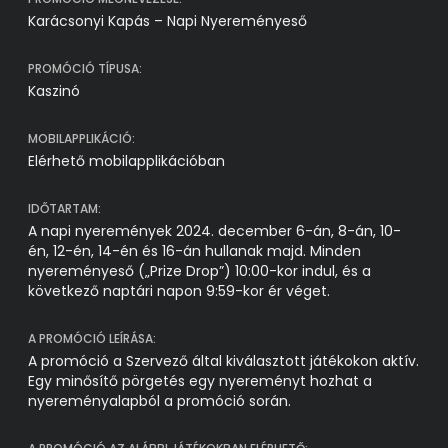
Karácsonyi Kapás – Napi Nyereményeső
PROMÓCIÓ TÍPUSA:
Kaszinó
MOBILAPPLIKÁCIÓ:
Elérhető mobilapplikációban
IDŐTARTAM:
A napi nyeremények 2024. december 6-án, 8-án, 10-
én, 12-én, 14-én és 16-án hullanak majd. Minden
nyereményeső („Prize Drop”) 10:00-kor indul, és a
következő naptári napon 9:59-kor ér véget.
A PROMÓCIÓ LEÍRÁSA:
A promóció a Szervező által kiválasztott játékokon aktív.
Egy minősítő pörgetés egy nyereményt hozhat a
nyereményalapból a promóció során.