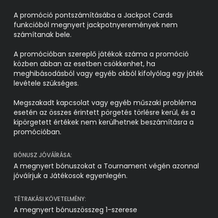
A promóció pontszámításába a Jackpot Cards
funkcióból megnyert jackpotnyeremények nem
számítanak bele.
A promócióban szereplő játékok száma a promóció
közben abban az esetben csökkenhet, ha
meghibásodásból vagy egyéb okból kifolyólag egy játék
levétele szükséges.
Megszakadt kapcsolat vagy egyéb műszaki probléma
esetén az összes érintett pörgetés törlésre kerül, és a
kipörgetett értékek nem kerülhetnek beszámításra a
promócióban.
BÓNUSZ JÓVÁÍRÁSA:
A megnyert bónuszokat a Tournament végén azonnal
jóváírjuk a Játékosok egyenlegén.
TÉTRAKÁSI KÖVETELMÉNY:
A megnyert bónuszösszeg 1-szerese