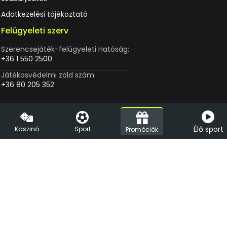
Adatkezelési tájékoztató
Felügyeleti szerv
Szerencsejáték-felügyeleti Hatóság:
+36 1 550 2500
Játékosvédelmi zöld szám:
+36 80 205 352
Élő sport
Kaszinó
Sport
Promóciók
A Vegas.hu az első, engedéllyel üzemelő online kaszinó
Magyarországon. Üzemeltetője az LVC Diamond Kft. (1088 Budapest,
Rákóczi út 1-3.), amely a felelős játékszervezésről szóló jogszabályoknak
megfelel. Az online kaszinó a Finnplay Titan platformját használja,
amelyet a hivatalos auditálási folyamat során a HUNGUARD Kft. online
szerencsejátékokkal kapcsolatos tranzakciók tekintetében
biztonságosnak és a jogszabályi követelményeknek megfelelőnek