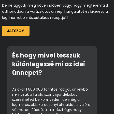
De ne aggódj, még bőven időben vagy, hogy megteremtsd
otthonodban a varázslatos ünnepi hangulatot és kikeresd a
legfinomabb mézeskalács receptjét!
JÁTSZOM
És hogy mivel tesszük
különlegessé mi az idei
ünnepet?
Az akár 1 600 000 forintos fődíjjal, amelyből
nemcsak a fa alá szánt ajándékokat
szerezheted be könnyedén, de még a
legmerészebb karácsonyi álmaidat is valóra
válthatod! Ráadásul mindezt úgy, hogy