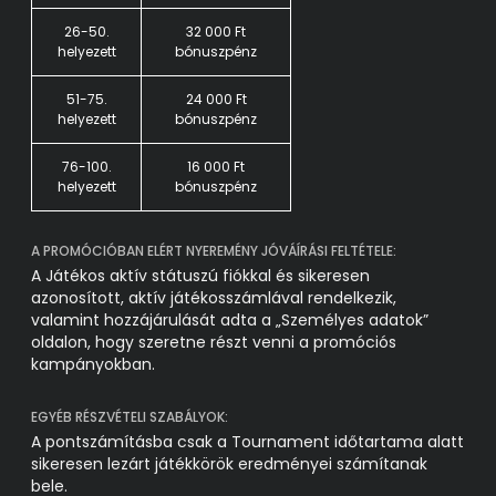
26-50.
32 000 Ft
helyezett
bónuszpénz
51-75.
24 000 Ft
helyezett
bónuszpénz
76-100.
16 000 Ft
helyezett
bónuszpénz
A PROMÓCIÓBAN ELÉRT NYEREMÉNY JÓVÁÍRÁSI FELTÉTELE:
A Játékos aktív státuszú fiókkal és sikeresen
azonosított, aktív játékosszámlával rendelkezik,
valamint hozzájárulását adta a „Személyes adatok”
oldalon, hogy szeretne részt venni a promóciós
kampányokban.
EGYÉB RÉSZVÉTELI SZABÁLYOK:
A pontszámításba csak a Tournament időtartama alatt
sikeresen lezárt játékkörök eredményei számítanak
bele.