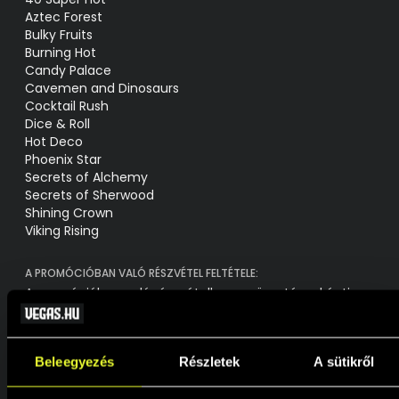
Aztec Forest
Bulky Fruits
Burning Hot
Candy Palace
Cavemen and Dinosaurs
Cocktail Rush
Dice & Roll
Hot Deco
Phoenix Star
Secrets of Alchemy
Secrets of Sherwood
Shining Crown
Viking Rising
A PROMÓCIÓBAN VALÓ RÉSZVÉTEL FELTÉTELE:
A promócióban való részvételhez a pörgetésenkénti
minimális tét 80 Ft vagy a játékon belül elérhető
következő, magasabb tétlépcső. A részvételhez a
Játékos bármelyik felsorolt játékon pörgethet. A
Beleegyezés
Részletek
A sütikről
„Jelentkezés” gomb megnyomását követően a felsorolt
játékokon valódi pénzes tétet tevő Játékosok