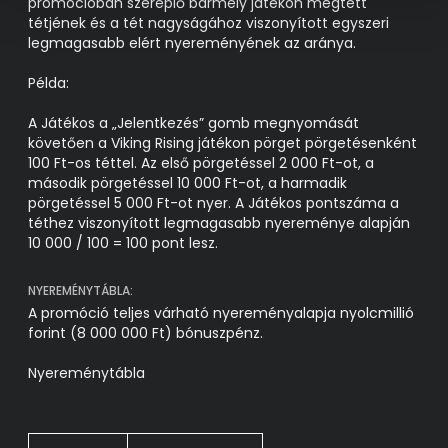
promócióban szereplő bármely játékon megtett
tétjének és a tét nagyságához viszonyított egyszeri
legmagasabb elért nyereményének az aránya.
Példa:
A Játékos a „Jelentkezés” gomb megnyomását
követően a Viking Rising játékon pörget pörgetésenként
100 Ft-os téttel. Az első pörgetéssel 2 000 Ft-ot, a
második pörgetéssel 10 000 Ft-ot, a harmadik
pörgetéssel 5 000 Ft-ot nyer. A Játékos pontszáma a
téthez viszonyított legmagasabb nyereménye alapján
10 000 / 100 = 100 pont lesz.
NYEREMÉNYTÁBLA:
A promóció teljes várható nyereményalapja nyolcmillió
forint (8 000 000 Ft) bónuszpénz.
Nyereménytábla