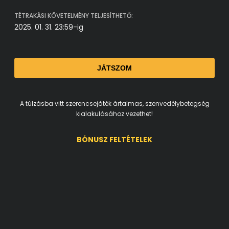
TÉTRAKÁSI KÖVETELMÉNY TELJESÍTHETŐ:
2025. 01. 31. 23:59-ig
JÁTSZOM
A túlzásba vitt szerencsejáték ártalmas, szenvedélybetegség
kialakulásához vezethet!
BÓNUSZ FELTÉTELEK