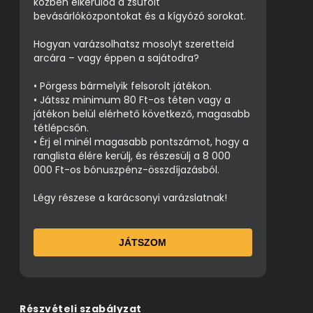
közben elkerülöd a zsúfolt
bevásárlóközpontokat és a kígyózó sorokat.
Hogyan varázsolhatsz mosolyt szeretteid
arcára – vagy éppen a sajátodra?
• Pörgess bármelyik felsorolt játékon.
• Játssz minimum 80 Ft-os téten vagy a
játékon belül elérhető következő, magasabb
tétlépcsőn.
• Érj el minél magasabb pontszámot, hogy a
ranglista élére kerülj, és részesülj a 8 000
000 Ft-os bónuszpénz-összdíjazásból.
Légy részese a karácsonyi varázslatnak!
JÁTSZOM
Részvételi szabályzat