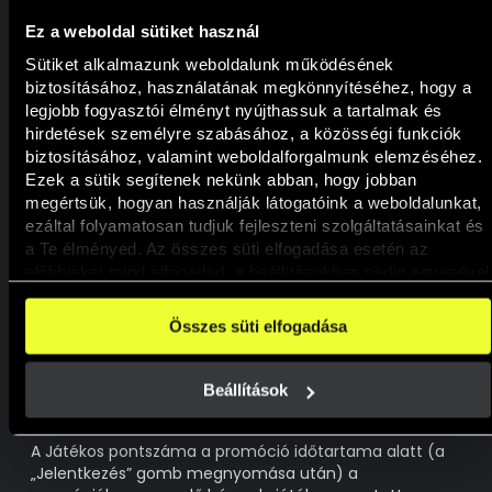
automatikusan részt vesznek a promócióban, ez a
Játékosoknak nem jelent többletköltséget.
Ez a weboldal sütiket használ
Sütiket alkalmazunk weboldalunk működésének 
A PROMÓCIÓ LEÍRÁSA:
biztosításához, használatának megkönnyítéséhez, hogy a 
A Játékosok saját helyezésüket a Tournament
legjobb fogyasztói élményt nyújthassuk a tartalmak és 
aloldalán, azon belül is a ranglistán követhetik nyomon.
hirdetések személyre szabásához, a közösségi funkciók 
A megközelítőleg percenként frissülő ranglista mindig
biztosításához, valamint weboldalforgalmunk elemzéséhez. 
az aktuális állást mutatja. A pontok a promócióban
Ezek a sütik segítenek nekünk abban, hogy jobban 
szereplő játékokon megtett tétekből és
megértsük, hogyan használják látogatóink a weboldalunkat, 
nyereményekből, minden érvényes pörgetésből
ezáltal folyamatosan tudjuk fejleszteni szolgáltatásainkat és 
kerülnek kiszámításra a promóció teljes ideje alatt.
a Te élményed. Az összes süti elfogadása esetén az 
előbbieket mind elfogadod, a beállításokban pedig egyesével 
Egyenlő pontszámot elért Játékosok esetében az a
dönthethetsz arról, hogy a weboldal használatához 
Játékos kerül feljebb a ranglistán, aki előbb érte el az
elengedhetetlen sütiken kívül milyen célokat engedélyez.
adott pontszámot.
Összes süti elfogadása
A weboldalainkon használt sütikről további információkat 
A promócióban a ranglista a rangsort tükrözi, amely a
erre a linkre kattintva a 
Süti tájékoztatónkban
 találsz!
pontszámoknak megfelelően (a játékon belüli
Beállítások
nyereményszorzó alapján) kerül meghatározásra.
A Játékos pontszáma a promóció időtartama alatt (a
„Jelentkezés” gomb megnyomása után) a