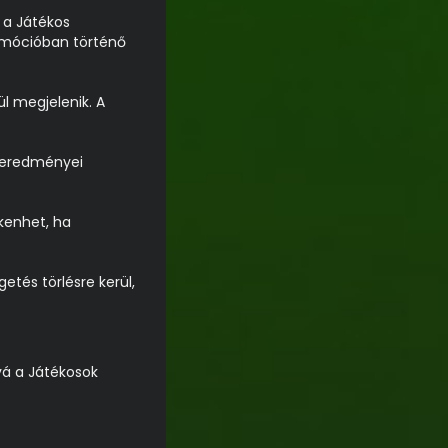
 a Játékos
promócióban történő
l megjelenik. A
k eredményei
kenhet, ha
tés törlésre kerül,
vá a Játékosok