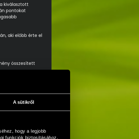
a kiválasztott
ján pontokat
magasabb
, aki előbb érte el
mény összesített
szik.
yer 500 Ft-ot. A
A sütikről
yeremények összege
2 = 1002 pont.
téssel nyer 600 Ft-
hez, hogy a legjobb 
elért nyeremények
 összesen tehát
 funkciók biztosításához, 