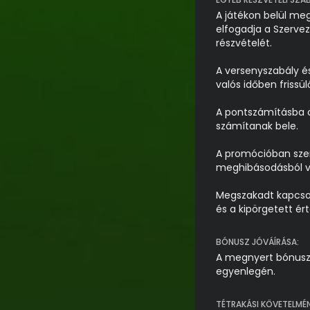
A játékon belül me
elfogadja a Szervez
részvételét.
A versenyszabály é
valós időben frissül
A pontszámításba c
számítanak bele.
A promócióban sze
meghibásodásból va
Megszakadt kapcsol
és a kipörgetett é
BÓNUSZ JÓVÁÍRÁSA:
A megnyert bónuszo
egyenlegén.
TÉTRAKÁSI KÖVETELMÉN