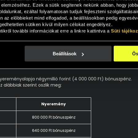
nt.
 elemzéséhez. Ezek a sütik segítenek nekünk abban, hogy jobb
ldalunkat, ezáltal folyamatosan tudjuk fejleszteni szolgáltatásai
ontszáma 1002 + 2404 = 3406 pont.
n az előbbieket mind elfogadod, a beállításokban pedig egyesével
edhetetlen sütiken kívül milyen célokat engedélyez.
ikről további információkat erre a linkre kattintva a 
Süti tájéko
ÉSZVÉTEL FELTÉTELE:
részvételhez a pörgetésenkénti minimális tét 10 Ft vagy a játék
 tétlépcső. A részvételhez a Játékos bármelyik felsorolt játék
nzes tétet tevő Játékosok pörgetései számítanak a promócióban
Beállítások
Ös
elent többletköltséget.
nyereményalapja négymillió forint (4 000 000 Ft) bónuszpénz.
alábbiak szerint oszlik meg:
Nyeremény
800 000 Ft bónuszpénz
640 000 Ft bónuszpénz