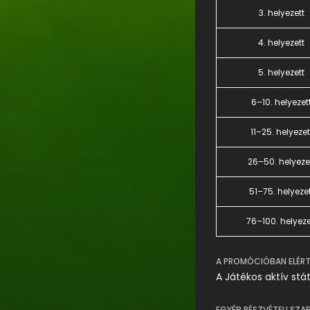
3. helyezett
4. helyezett
5. helyezett
6–10. helyezet
11–25. helyezet
26–50. helyeze
51–75. helyezet
76–100. helyeze
A PROMÓCIÓBAN ELÉRT 
A Játékos aktív stá
EGYÉB RÉSZVÉTELI SZA