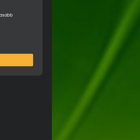
gasabb