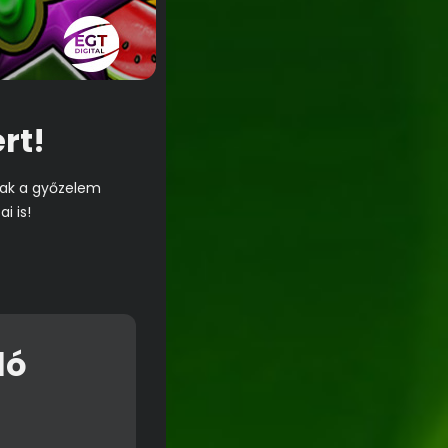
rt!
sak a győzelem
i is!
ló