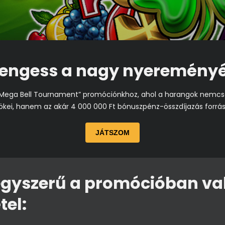
engess a nagy nyereményé
„Mega Bell Tournament” promóciónkhoz, ahol a harangok nemc
ökei, hanem az akár 4 000 000 Ft bónuszpénz-összdíjazás forrása
JÁTSZOM
egyszerű a promócióban va
tel: