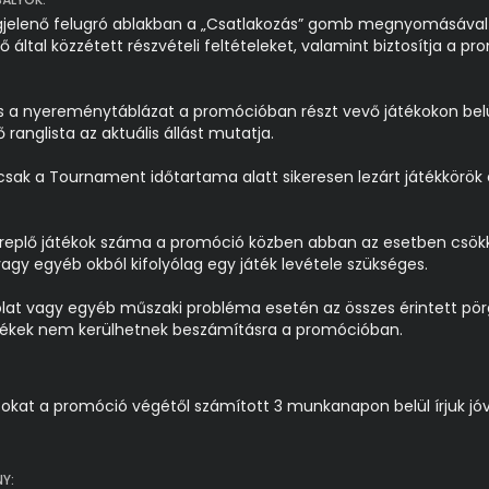
gjelenő felugró ablakban a „Csatlakozás” gomb megnyomásával
ő által közzétett részvételi feltételeket, valamint biztosítja a 
s a nyereménytáblázat a promócióban részt vevő játékokon belü
ő ranglista az aktuális állást mutatja.
sak a Tournament időtartama alatt sikeresen lezárt játékkörö
replő játékok száma a promóció közben abban az esetben csök
gy egyéb okból kifolyólag egy játék levétele szükséges.
at vagy egyéb műszaki probléma esetén az összes érintett pörge
rtékek nem kerülhetnek beszámításra a promócióban.
kat a promóció végétől számított 3 munkanapon belül írjuk jó
Y: