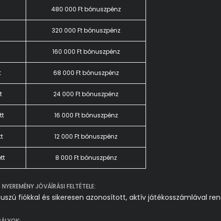
480 000 Ft bónuszpénz
320 000 Ft bónuszpénz
160 000 Ft bónuszpénz
t
68 000 Ft bónuszpénz
t
24 000 Ft bónuszpénz
tt
16 000 Ft bónuszpénz
t
12 000 Ft bónuszpénz
tt
8 000 Ft bónuszpénz
NYEREMÉNY JÓVÁÍRÁSI FELTÉTELE:
tuszú fiókkal és sikeresen azonosított, aktív játékosszámlával ren
BÁLYOK: