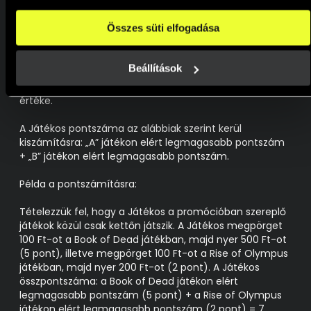
dönthethetsz arról, hogy a weboldal használatához 
adott pontszámot.
elengedhetetlen sütiken kívül milyen célokat engedélyez.
Összes süti elfogadása
A weboldalainkon használt sütikről további információkat 
PONTSZÁMÍTÁS:
erre a linkre kattintva a 
Süti tájékoztatónkban
 találsz!
A promócióban a pontszámítás alapja a tét
Beállítások
nagyságához viszonyított, a részt vevő játékokon elért
játékonkénti legnagyobb nyeremények összesített
értéke.
A Játékos pontszáma az alábbiak szerint kerül
kiszámításra: „A” játékon elért legmagasabb pontszám
+ „B” játékon elért legmagasabb pontszám.
Példa a pontszámításra:
Tételezzük fel, hogy a Játékos a promócióban szereplő
játékok közül csak kettőn játszik. A Játékos megpörget
100 Ft-ot a Book of Dead játékban, majd nyer 500 Ft-ot
(5 pont), illetve megpörget 100 Ft-ot a Rise of Olympus
játékban, majd nyer 200 Ft-ot (2 pont). A Játékos
összpontszáma: a Book of Dead játékon elért
legmagasabb pontszám (5 pont) + a Rise of Olympus
játékon elért legmagasabb pontszám (2 pont) = 7