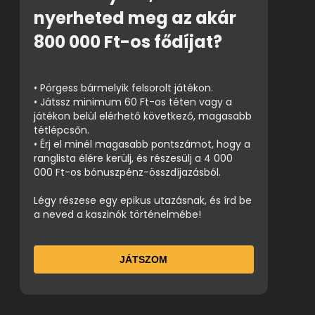
nyerheted meg az akár
800 000 Ft-os fődíjat?
• Pörgess bármelyik felsorolt játékon.
• Játssz minimum 60 Ft-os téten vagy a
játékon belül elérhető következő, magasabb
tétlépcsőn.
• Érj el minél magasabb pontszámot, hogy a
ranglista élére kerülj, és részesülj a 4 000
000 Ft-os bónuszpénz-összdíjazásból.
Légy részese egy epikus utazásnak, és írd be
a neved a kaszinók történelmébe!
JÁTSZOM