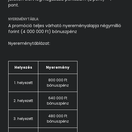
pont.
NYEREMÉNYTÁBLA:
A promóció teljes várható nyereményalapja négymillió
forint (4 000 000 Ft) bónuszpénz
Nyereménytáblázat:
Helyezés
Nyeremény
800 000 Ft
1. helyezett
bónuszpénz
640 000 Ft
2. helyezett
bónuszpénz
480 000 Ft
3. helyezett
bónuszpénz