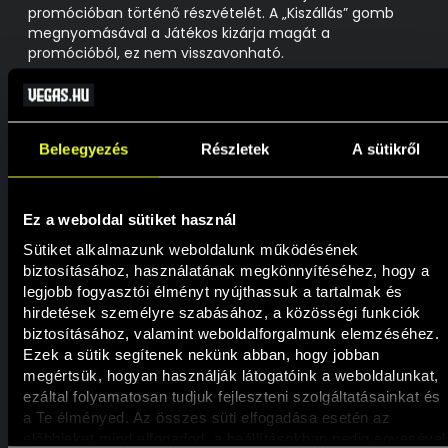
promócióban történő részvételét. A „Kiszállás” gomb
megnyomásával a Játékos kizárja magát a
promócióból, ez nem visszavonható.
A promócióban való részvételhez a pörgetésenkénti
minimális tét 60 Ft vagy a játékon belül elérhető
következő, magasabb tétlépcső. A részvételhez a
Beleegyezés
Részletek
A sütikről
Játékos bármelyik felsorolt játékon pörgethet. A játékon
valódi pénzes tétet tevő Játékosok pörgetései
számítanak a promócióban, ez a Játékosoknak nem
jelent többletköltséget.
Ez a weboldal sütiket használ
Sütiket alkalmazunk weboldalunk működésének 
A JÁTÉK MENETE:
biztosításához, használatának megkönnyítéséhez, hogy a 
A promóció során a Szervező (Vegas.hu) egy ranglistát
legjobb fogyasztói élményt nyújthassuk a tartalmak és 
állít fel a Játékosok között.
hirdetések személyre szabásához, a közösségi funkciók 
biztosításához, valamint weboldalforgalmunk elemzéséhez. 
A ranglistapontok a játékkörök végén kerülnek
Ezek a sütik segítenek nekünk abban, hogy jobban 
meghatározásra, és a legmagasabb pontszámmal
megértsük, hogyan használják látogatóink a weboldalunkat, 
rendelkező Játékosok kerülnek a ranglista élére.
ezáltal folyamatosan tudjuk fejleszteni szolgáltatásainkat és 
a Te élményed. Az összes süti elfogadása esetén az 
Egyenlő pontszámot elért Játékosok esetében az kerül
előbbieket mind elfogadod, a beállításokban pedig egyesével 
majd magasabbra a ranglistán, aki előbb érte el az