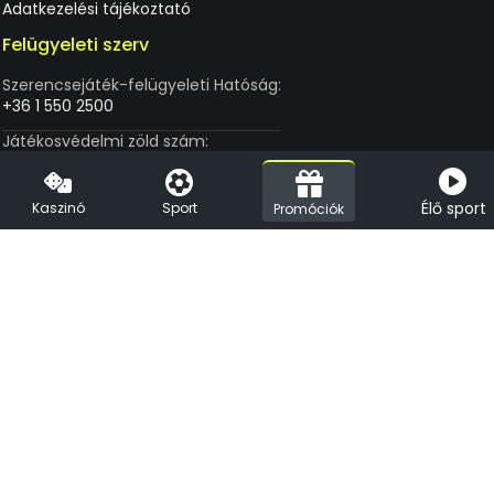
Adatkezelési tájékoztató
Felügyeleti szerv
Szerencsejáték-felügyeleti Hatóság:
+36 1 550 2500
Játékosvédelmi zöld szám:
+36 80 205 352
Élő sport
Kaszinó
Sport
Promóciók
A Vegas.hu az első, engedéllyel üzemelő online kaszinó
Magyarországon. Üzemeltetője az LVC Diamond Kft. (1088 Budapest,
Rákóczi út 1-3.), amely a felelős játékszervezésről szóló jogszabályoknak
megfelel. Az online kaszinó a Finnplay Titan platformját használja,
amelyet a hivatalos auditálási folyamat során a HUNGUARD Kft. online
szerencsejátékokkal kapcsolatos tranzakciók tekintetében
biztonságosnak és a jogszabályi követelményeknek megfelelőnek
minősített. A Vegas.hu játékszolgáltató partnerei a Play'n'Go, az