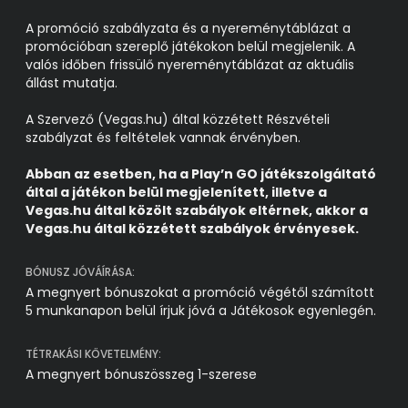
A promóció szabályzata és a nyereménytáblázat a
promócióban szereplő játékokon belül megjelenik. A
valós időben frissülő nyereménytáblázat az aktuális
állást mutatja.
A Szervező (Vegas.hu) által közzétett Részvételi
szabályzat és feltételek vannak érvényben.
Abban az esetben, ha a Play’n GO játékszolgáltató
által a játékon belül megjelenített, illetve a
Vegas.hu által közölt szabályok eltérnek, akkor a
Vegas.hu által közzétett szabályok érvényesek.
BÓNUSZ JÓVÁÍRÁSA:
A megnyert bónuszokat a promóció végétől számított
5 munkanapon belül írjuk jóvá a Játékosok egyenlegén.
TÉTRAKÁSI KÖVETELMÉNY:
A megnyert bónuszösszeg 1-szerese