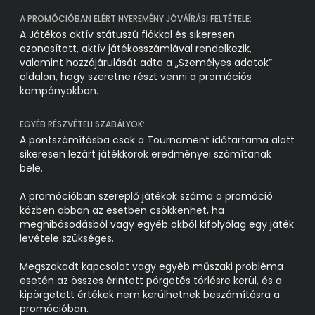
A PROMÓCIÓBAN ELÉRT NYEREMÉNY JÓVÁÍRÁSI FELTÉTELE:
A Játékos aktív státuszú fiókkal és sikeresen
azonosított, aktív játékosszámlával rendelkezik,
valamint hozzájárulását adta a „Személyes adatok”
oldalon, hogy szeretne részt venni a promóciós
kampányokban.
EGYÉB RÉSZVÉTELI SZABÁLYOK:
A pontszámításba csak a Tournament időtartama alatt
sikeresen lezárt játékkörök eredményei számítanak
bele.
A promócióban szereplő játékok száma a promóció
közben abban az esetben csökkenhet, ha
meghibásodásból vagy egyéb okból kifolyólag egy játék
levétele szükséges.
Megszakadt kapcsolat vagy egyéb műszaki probléma
esetén az összes érintett pörgetés törlésre kerül, és a
kipörgetett értékek nem kerülhetnek beszámításra a
promócióban.