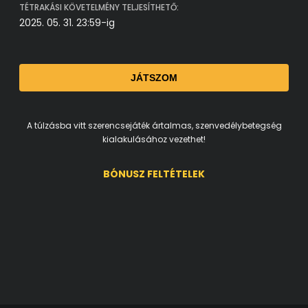
TÉTRAKÁSI KÖVETELMÉNY TELJESÍTHETŐ:
2025. 05. 31. 23:59-ig
JÁTSZOM
A túlzásba vitt szerencsejáték ártalmas, szenvedélybetegség
kialakulásához vezethet!
BÓNUSZ FELTÉTELEK