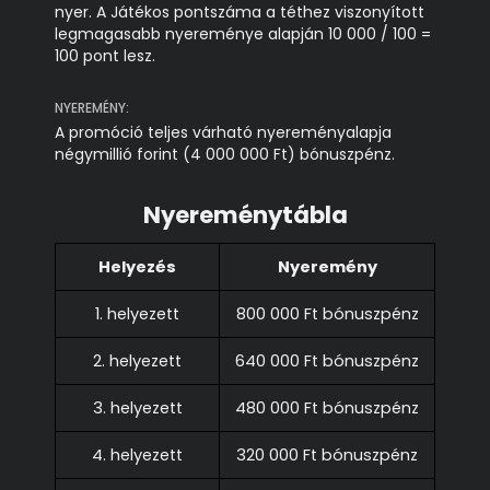
nyer. A Játékos pontszáma a téthez viszonyított
legmagasabb nyereménye alapján 10 000 / 100 =
100 pont lesz.
NYEREMÉNY:
A promóció teljes várható nyereményalapja
négymillió forint (4 000 000 Ft) bónuszpénz.
Nyereménytábla
Helyezés
Nyeremény
1. helyezett
800 000 Ft bónuszpénz
2. helyezett
640 000 Ft bónuszpénz
3. helyezett
480 000 Ft bónuszpénz
4. helyezett
320 000 Ft bónuszpénz