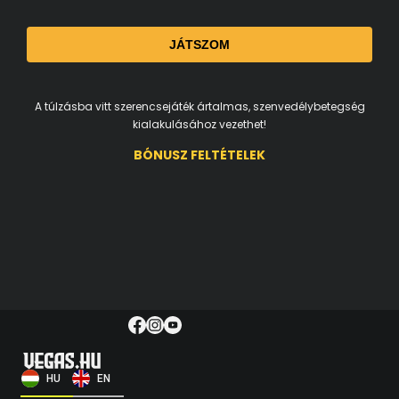
JÁTSZOM
A túlzásba vitt szerencsejáték ártalmas, szenvedélybetegség
kialakulásához vezethet!
BÓNUSZ FELTÉTELEK
HU
EN