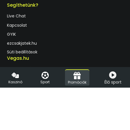
Segíthetünk?
Live Chat
Kapcsolat
GYIK
ezcsakjatek.hu
Süti beállítások
Vegas.hu
Földi kaszinóink
Felelős játékszervezés
Élő sport
Kaszinó
Sport
Promóciók
Felügyeleti szervünk
Szabályzatok
Adatkezelési tájékoztató
Felügyeleti szerv
Szerencsejáték-felügyeleti Hatóság: