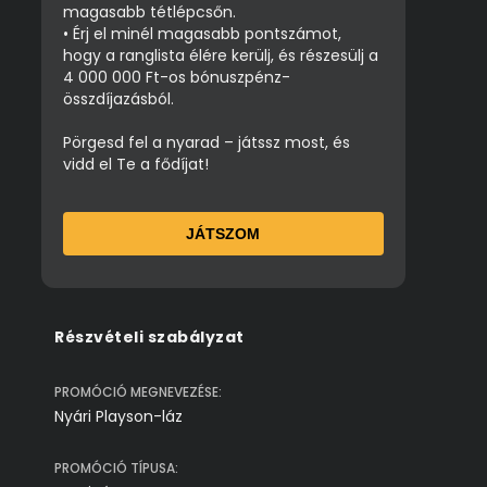
magasabb tétlépcsőn.
• Érj el minél magasabb pontszámot,
hogy a ranglista élére kerülj, és részesülj a
4 000 000 Ft-os bónuszpénz-
összdíjazásból.
Pörgesd fel a nyarad – játssz most, és
vidd el Te a fődíjat!
JÁTSZOM
Részvételi szabályzat
PROMÓCIÓ MEGNEVEZÉSE:
Nyári Playson-láz
PROMÓCIÓ TÍPUSA: