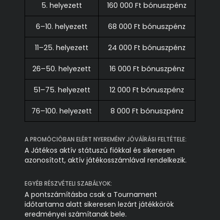
5. helyezett
160 000 Ft bónuszpénz
6–10. helyezett
68 000 Ft bónuszpénz
11–25. helyezett
24 000 Ft bónuszpénz
26–50. helyezett
16 000 Ft bónuszpénz
51–75. helyezett
12 000 Ft bónuszpénz
76–100. helyezett
8 000 Ft bónuszpénz
A PROMÓCIÓBAN ELÉRT NYEREMÉNY JÓVÁÍRÁSI FELTÉTELE:
A Játékos aktív státuszú fiókkal és sikeresen
azonosított, aktív játékosszámlával rendelkezik.
EGYÉB RÉSZVÉTELI SZABÁLYOK:
A pontszámításba csak a Tournament
időtartama alatt sikeresen lezárt játékkörök
eredményei számítanak bele.