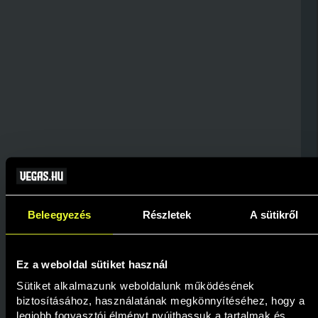
Royal Joker: Hold and Win
Solar Queen
A PROMÓCIÓBAN VALÓ RÉSZVÉTEL FELTÉTELE:
A promócióban való részvételhez a pörgetésenkénti
minimális tét 80 Ft vagy a játékon belül elérhető
következő, magasabb tétlépcső. A részvételhez a
Játékos bármelyik felsorolt játékon pörgethet. A
„Jelentkezés” gomb megnyomását követően a felsorolt
játékokon valódi pénzes tétet tevő Játékosok
automatikusan részt vesznek a promócióban, ez a
Játékosoknak nem jelent többletköltséget.
A PROMÓCIÓ LEÍRÁSA:
Beleegyezés
Részletek
A sütikről
A Játékosok saját helyezésüket a Tournament
aloldalán, azon belül is a ranglistán követhetik nyomon.
A megközelítőleg percenként frissülő ranglista mindig
az aktuális állást mutatja. A pontok a promócióban
Ez a weboldal sütiket használ
szereplő játékokon megtett tétekből és
Sütiket alkalmazunk weboldalunk működésének 
nyereményekből, minden érvényes pörgetésből
biztosításához, használatának megkönnyítéséhez, hogy a 
kerülnek kiszámításra a promóció teljes ideje alatt.
legjobb fogyasztói élményt nyújthassuk a tartalmak és 