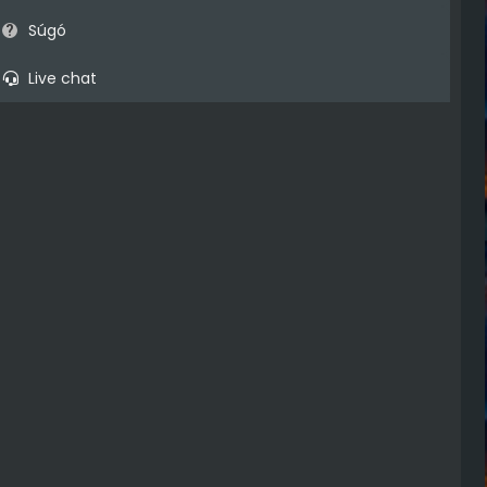
Súgó
Live chat