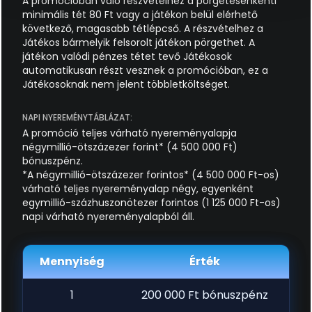
A promócióban való részvételhez a pörgetésenkénti
minimális tét 80 Ft vagy a játékon belül elérhető
következő, magasabb tétlépcső. A részvételhez a
Játékos bármelyik felsorolt játékon pörgethet. A
játékon valódi pénzes tétet tevő Játékosok
automatikusan részt vesznek a promócióban, ez a
Játékosoknak nem jelent többletköltséget.
NAPI NYEREMÉNYTÁBLÁZAT:
A promóció teljes várható nyereményalapja
négymillió-ötszázezer forint* (4 500 000 Ft)
bónuszpénz.
*A négymillió-ötszázezer forintos* (4 500 000 Ft-os)
várható teljes nyereményalap négy, egyenként
egymillió-százhuszonötezer forintos (1 125 000 Ft-os)
napi várható nyereményalapból áll.
Mennyiség
Érték
1
200 000 Ft bónuszpénz