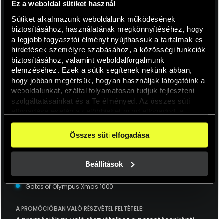
Ez a weboldal sütiket használ
és a következő naptári napon 9:59-kor ér véget.
Sütiket alkalmazunk weboldalunk működésének 
biztosításához, használatának megkönnyítéséhez, hogy 
A PROMÓCIÓ LEÍRÁSA:
a legjobb fogyasztói élményt nyújthassuk a tartalmak és 
A promóció a Szervező (Vegas.hu) által kiválasztott
hirdetések személyre szabásához, a közösségi funkciók 
játékokon aktív. Egy minősítő pörgetés egy
nyereményt hozhat a nyereményalapból a promóció
biztosításához, valamint weboldalforgalmunk 
során.
elemzéséhez. Ezek a sütik segítenek nekünk abban, 
hogy jobban megértsük, hogyan használják látogatóink a 
weboldalunkat, ezáltal folyamatosan tudjuk fejleszteni 
A PROMÓCIÓ AZ ALÁBBI JÁTÉKOKBAN ELÉRHETŐ:
szolgáltatásainkat és a Te élményed. Az összes süti 
elfogadása esetén az előbbieket mind elfogadod, a 
Sugar Rush 1000
beállításokban pedig egyesével dönthethetsz arról, hogy 
Gates of Olympus 1000
a weboldal használatához elengedhetetlen sütiken kívül 
Összes süti elfogadása
Big Bass Bonanza 1000
milyen célokat engedélyez.
Sweet Bonanza 1000
A weboldalainkon használt sütikről további információkat 
erre a linkre kattintva a 
Süti tájékoztatónkban
 találsz!
Starlight Princess 1000
Beállítások
Wisdom of Athena 1000
Gates of Olympus Xmas 1000
A PROMÓCIÓBAN VALÓ RÉSZVÉTEL FELTÉTELE: