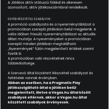
A Játékos aktív státuszú fiókkal és sikeresen
azonosított, aktív játékosszámlával rendelkezik.
EGYÉB RÉSZVÉTELI SZABÁLYOK:
A promóció szabályzata és a nyereménytáblázat a
promócióban szereplő játékokon belül megjelenik. A
valós időben frissülő nyereménytáblázat az aktuális
állást mutatja. A nyereményeket a promócióban
szereplő minden játékban megtalálható
„Nyeremények” fülön megjelenített értékek szerint
fizetik ki.
A promócióban való részvételnek nincs
többletköltsége.
A Szervező által közzétett Részvételi szabályzat és
feltételek vannak érvényben.
Abban az esetben, ha a Pragmatic Play
játékszolgáltató által a játékon belül
megjelenített, illetve a Vegas.hu által közölt
szabályok eltérnek, akkor a Vegas.hu által
közzétett szabályok érvényesek.