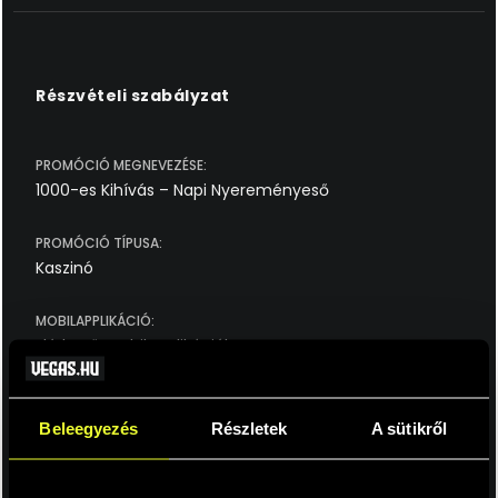
Részvételi szabályzat
PROMÓCIÓ MEGNEVEZÉSE:
1000-es Kihívás – Napi Nyereményeső
PROMÓCIÓ TÍPUSA:
Kaszinó
MOBILAPPLIKÁCIÓ:
Elérhető mobilapplikációban
IDŐTARTAM:
A napi nyeremények 2025. augusztus 15-én, 17-én, 19-
Beleegyezés
Részletek
A sütikről
én és 21-én hullanak majd.
Minden nyereményeső („Prize Drop”) 10:00-kor indul,