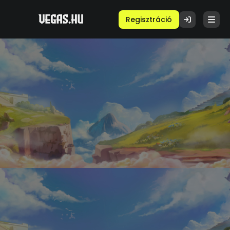
Regisztráció