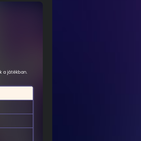
 a játékban.