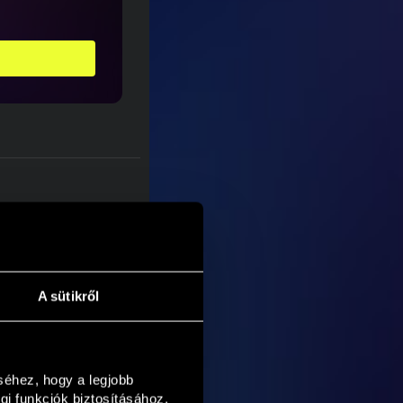
A sütikről
hez, hogy a legjobb 
 funkciók biztosításához, 