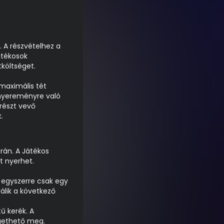
 A részvételhez a
átékosok
költséget.
maximális tét
 nyereményre való
részt vevő
.
án. A Játékos
 nyerhet.
 egyszerre csak egy
álik a következő
ű kerék. A
rgethető meg.