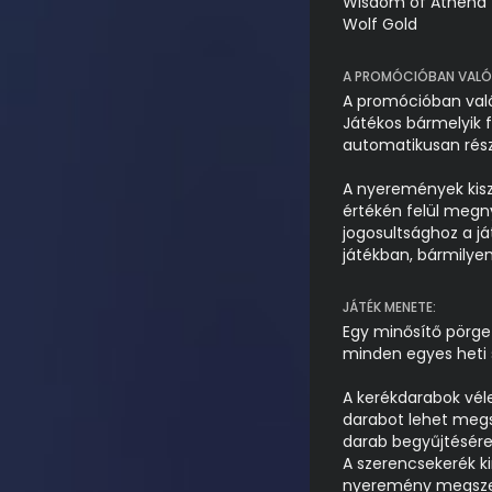
Wisdom of Athena 
Wolf Gold
A PROMÓCIÓBAN VALÓ R
A promócióban való
Játékos bármelyik f
automatikusan rész
A nyeremények kisz
értékén felül megn
jogosultsághoz a j
játékban, bármilyen
JÁTÉK MENETE:
Egy minősítő pörg
minden egyes heti
A kerékdarabok vél
darabot lehet megsz
darab begyűjtésér
A szerencsekerék ki
nyeremény megszerz