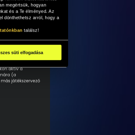
an megértsük, hogyan 
nkat és a Te élményed. Az 
 dönthethetsz arról, hogy a 
ztatónkban
 találsz!
erdai napon 18:59-
szes süti elfogadása
 & Wins”
kon aktív a
ámára (a
 más játékszervező