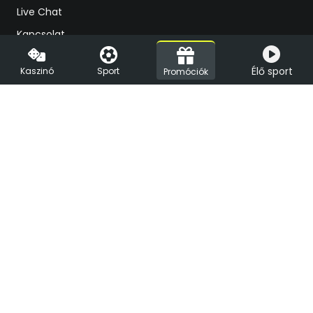
Live Chat
Kapcsolat
GYIK
Élő sport
Kaszinó
Sport
Promóciók
ezcsakjatek.hu
Süti beállítások
Vegas.hu
Földi kaszinóink
Felelős játékszervezés
Felügyeleti szervünk
Szabályzatok
Adatkezelési tájékoztató
Felügyeleti szerv
Szerencsejáték-felügyeleti Hatóság:
+36 1 550 2500
Játékosvédelmi zöld szám: