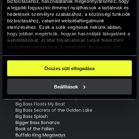
biztosításához, használatának megkönnyítéséhez, hogy 
A Vegas.hu csatlakozik a Pragmatic Play
játékszolgáltató által megrendezett „Drops &
a legjobb fogyasztói élményt nyújthassuk a tartalmak és 
Wins” promócióhoz. A promóció a Pragmatic Play
hirdetések személyre szabásához, a közösségi funkciók 
játékszolgáltató által kiválasztott játékokon aktív
biztosításához, valamint weboldalforgalmunk 
a játékszolgáltató valamennyi, a promócióban
elemzéséhez. Ezek a sütik segítenek nekünk abban, 
részt vevő játékszervező partnere számára (a
hogy jobban megértsük, hogyan használják látogatóink a 
promócióban tehát nemcsak a Vegas.hu, hanem
weboldalunkat, ezáltal folyamatosan tudjuk fejleszteni 
a Pragmatic Play játékszolgáltató más
szolgáltatásainkat és a Te élményed. Az összes süti 
játékszervező partnerei is érintettek).
elfogadása esetén az előbbieket mind elfogadod, a 
beállításokban pedig egyesével dönthethetsz arról, hogy 
A PROMÓCIÓ AZ ALÁBBI JÁTÉKOKON ELÉRHETŐ:
a weboldal használatához elengedhetetlen sütiken kívül 
Összes süti elfogadása
5 Lions Megaways
milyen célokat engedélyez.
Big Bass – Keeping it Reel
A weboldalainkon használt sütikről további információkat 
Big Bass Amazon Xtreme
erre a linkre kattintva a 
Süti tájékoztatónkban
 találsz!
Beállítások
Big Bass Bonanza
Big Bass Bonanza – Hold & Spinner
Big Bass Floats My Boat
Big Bass Secrets of the Golden Lake
Big Bass Splash
Bigger Bass Bonanza
Book of the Fallen
Buffalo King Megaways