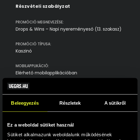
Részvételi szabályzat
PROMÓCIÓ MEGNEVEZÉSE:
Drops & Wins – Napi nyereményeső (13. szakasz)
PROMÓCIÓ TÍPUSA:
Kaszinó
MOBILAPPLIKÁCIÓ:
Elérhető mobilapplikációban
IDŐTARTAM:
2025.03.05. 19:01 és 2025.04.02 18:59 között
Minden napi nyereményeső („Prize Drop”) 19:01-
Beleegyezés
Részletek
A sütikről
kor indul, és a következő naptári napon 18:59-kor
(vagy amikor nem maradt több nyeremény) ér
véget.
Ez a weboldal sütiket használ
Sütiket alkalmazunk weboldalunk működésének 
A PROMÓCIÓ LEÍRÁSA: