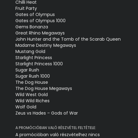
Chilli Heat
Fruit Party
Gates of Olympus
Gates of Olympus 1000
Gems Bonanza
Great Rhino Megaways
John Hunter and the Tomb of the Scarab Queen
Madame Destiny Megaways
Mustang Gold
Starlight Princess
Starlight Princess 1000
Sugar Rush
Sugar Rush 1000
The Dog House
The Dog House Megaways
Wild West Gold
Wild Wild Riches
Wolf Gold
Zeus vs Hades – Gods of War
A PROMÓCIÓBAN VALÓ RÉSZVÉTEL FELTÉTELE:
A promócióban való részvételhez nincs