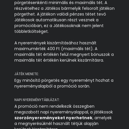
pörgetésenkénti minimális és maximális tét. A
részvételhez a Játékos bármelyik felsorolt játékon
pörgethet. A játékon valódi pénzes tétet tevő
Játékosok automatikusan részt vesznek a
promócióban, ez a Játékosoknak nem jelent
többletköltséget.
A nyeremények kiszámításához használt
maximumérték 400 Ft (maximális tét). A
maximális tét értékén felül megnyert bónuszok a
maximális tét értékén kerülnek kiszámításra.
JÁTÉK MENETE:
Egy minősítő pörgetés egy nyereményt hozhat a
nyereményalapból a promóció során.
NAPI NYEREMÉNYTÁBLÁZAT:
A promóció nem rendelkezik összegben
megszabott napi nyereményalappal, a játékosok
szorzónyereményeket nyerhetnek
, amelyek
a megnyerésüknél használt tétjük alapján