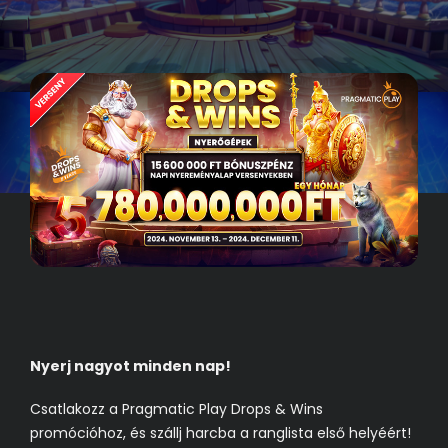
Nyerj nagyot minden nap!
Csatlakozz a Pragmatic Play Drops & Wins
promócióhoz, és szállj harcba a ranglista első helyéért!