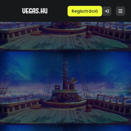
Regisztráció