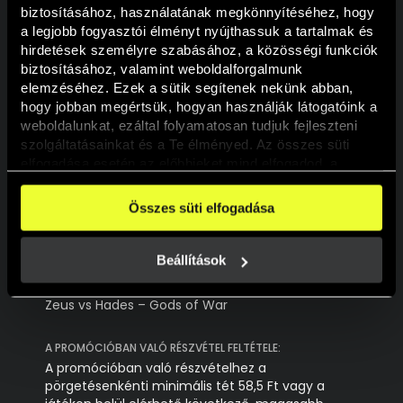
biztosításához, használatának megkönnyítéséhez, hogy 
Gates of Olympus 1000
a legjobb fogyasztói élményt nyújthassuk a tartalmak és 
Gems Bonanza
hirdetések személyre szabásához, a közösségi funkciók 
Great Rhino Megaways
biztosításához, valamint weboldalforgalmunk 
John Hunter and the Tomb of the Scarab Queen
elemzéséhez. Ezek a sütik segítenek nekünk abban, 
Madame Destiny Megaways
Mustang Gold
hogy jobban megértsük, hogyan használják látogatóink a 
Starlight Princess
weboldalunkat, ezáltal folyamatosan tudjuk fejleszteni 
Starlight Princess 1000
szolgáltatásainkat és a Te élményed. Az összes süti 
Sugar Rush
elfogadása esetén az előbbieket mind elfogadod, a 
Sugar Rush 1000
beállításokban pedig egyesével dönthethetsz arról, hogy 
Super Joker
a weboldal használatához elengedhetetlen sütiken kívül 
Összes süti elfogadása
The Dog House
milyen célokat engedélyez.
The Dog House Megaways
A weboldalainkon használt sütikről további információkat 
Wild West Duels
erre a linkre kattintva a 
Süti tájékoztatónkban
 találsz!
Beállítások
Wild Wild Riches
Wolf Gold
Zeus vs Hades – Gods of War
A PROMÓCIÓBAN VALÓ RÉSZVÉTEL FELTÉTELE:
A promócióban való részvételhez a
pörgetésenkénti minimális tét 58,5 Ft vagy a