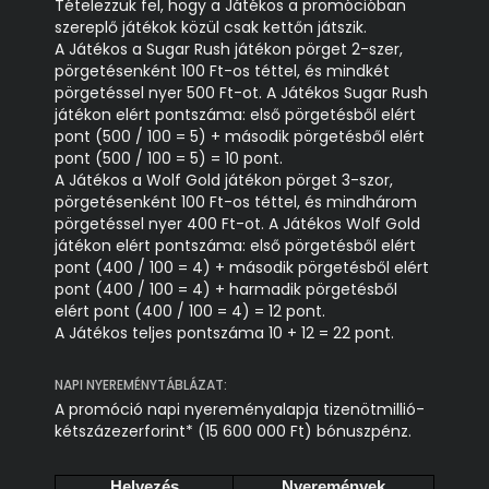
Tételezzük fel, hogy a Játékos a promócióban
szereplő játékok közül csak kettőn játszik.
A Játékos a Sugar Rush játékon pörget 2-szer,
pörgetésenként 100 Ft-os téttel, és mindkét
pörgetéssel nyer 500 Ft-ot. A Játékos Sugar Rush
játékon elért pontszáma: első pörgetésből elért
pont (500 / 100 = 5) + második pörgetésből elért
pont (500 / 100 = 5) = 10 pont.
A Játékos a Wolf Gold játékon pörget 3-szor,
pörgetésenként 100 Ft-os téttel, és mindhárom
pörgetéssel nyer 400 Ft-ot. A Játékos Wolf Gold
játékon elért pontszáma: első pörgetésből elért
pont (400 / 100 = 4) + második pörgetésből elért
pont (400 / 100 = 4) + harmadik pörgetésből
elért pont (400 / 100 = 4) = 12 pont.
A Játékos teljes pontszáma 10 + 12 = 22 pont.
NAPI NYEREMÉNYTÁBLÁZAT:
A promóció napi nyereményalapja tizenötmillió-
kétszázezerforint* (15 600 000 Ft) bónuszpénz.
Helyezés
Nyeremények