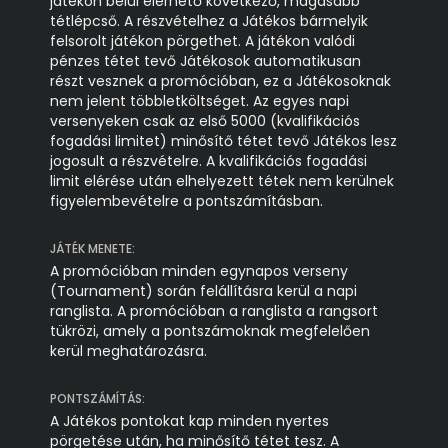
játékon belül elérhető következő, magasabb
tétlépcső. A részvételhez a Játékos bármelyik
felsorolt játékon pörgethet. A játékon valódi
pénzes tétet tevő Játékosok automatikusan
részt vesznek a promócióban, ez a Játékosoknak
nem jelent többletköltséget. Az egyes napi
versenyeken csak az első 5000 (kvalifikációs
fogadási limitet) minősítő tétet tevő Játékos lesz
jogosult a részvételre. A kvalifikációs fogadási
limit elérése után elhelyezett tétek nem kerülnek
figyelembevételre a pontszámításban.
JÁTÉK MENETE:
A promócióban minden egynapos verseny
(Tournament) során felállításra kerül a napi
ranglista. A promócióban a ranglista a rangsort
tükrözi, amely a pontszámoknak megfelelően
kerül meghatározásra.
PONTSZÁMÍTÁS:
A Játékos pontokat kap minden nyertes
pörgetése után, ha minősítő tétet tesz. A