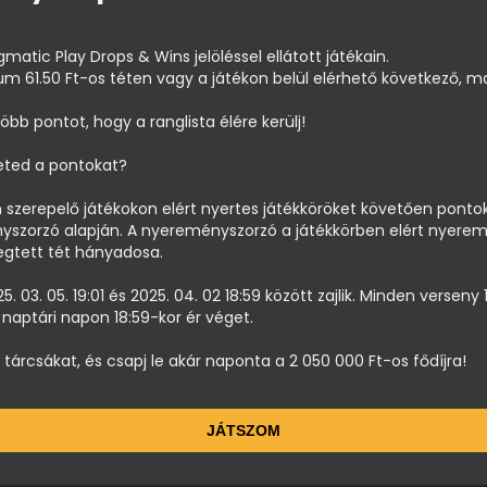
gmatic Play Drops & Wins jelöléssel ellátott játékain.
um 61.50 Ft-os téten vagy a játékon belül elérhető következő, 
több pontot, hogy a ranglista élére kerülj!
eted a pontokat?
szerepelő játékokon elért nyertes játékköröket követően ponto
yszorzó alapján. A nyereményszorzó a játékkörben elért nyere
gtett tét hányadosa.
 03. 05. 19:01 és 2025. 04. 02 18:59 között zajlik. Minden verseny 1
naptári napon 18:59-kor ér véget.
árcsákat, és csapj le akár naponta a 2 050 000 Ft-os fődíjra!
JÁTSZOM