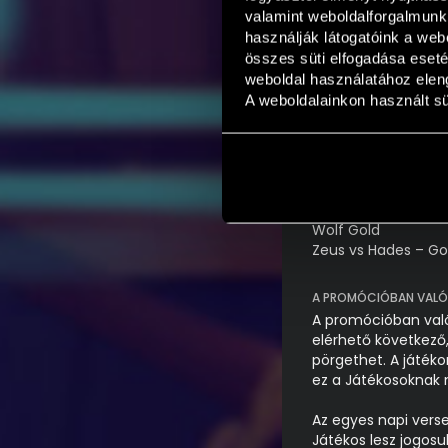
John Hunter and t
valamint weboldalforgalmunk
Madame Destiny 
használják látogatóink a webo
Mustang Gold
összes süti elfogadása eseté
Starlight Princess
weboldal használatához eleng
Starlight Princess 1
A weboldalainkon használt süt
Sugar Rush
Sugar Rush 1000
The Dog House
The Dog House Me
Wild West Gold
Wild Wild Riches
Wolf Gold
Zeus vs Hades – Go
A PROMÓCIÓBAN VALÓ R
A promócióban való 
elérhető következő,
pörgethet. A játék
ez a Játékosoknak 
Az egyes napi verse
Játékos lesz jogosul