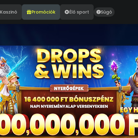
Kaszinó
Promóciók
Élő sport
Súgó