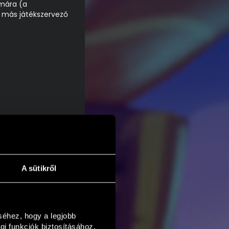
ámára (a
 más játékszervező
A sütikről
hez, hogy a legjobb 
 funkciók biztosításához, 