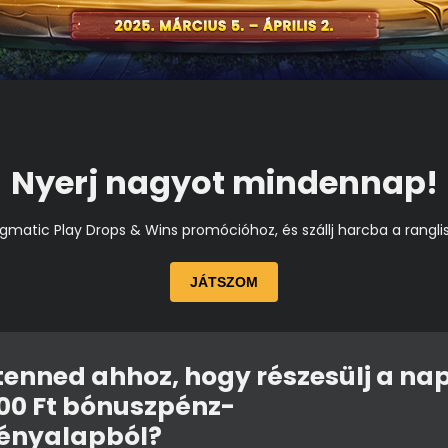
Nyerj nagyot mindennap!
gmatic Play Drops & Wins promócióhoz, és szállj harcba a ranglis
JÁTSZOM
 tenned ahhoz, hogy részesülj a nap
000 Ft bónuszpénz-
ényalapból?