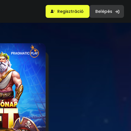
Regisztráció
Belépés