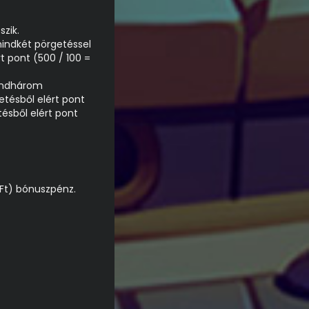
szik.
mindkét pörgetéssel
t pont (500 / 100 =
mindhárom
etésből elért pont
ésből elért pont
 Ft) bónuszpénz.