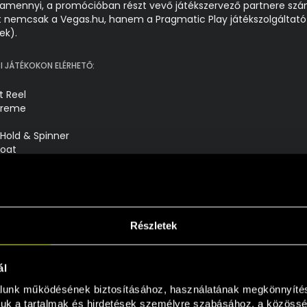
alamennyi, a promócióban részt vevő játékszervező partnere sz
nemcsak a Vegas.hu, hanem a Pragmatic Play játékszolgáltató
ek).
I JÁTÉKOKON ELÉRHETŐ:
t Reel
treme
 Hold & Spinner
Boat
 the Golden Lake
a
ways
Részletek
ál
1000
lunk működésének biztosításához, használatának megkönnyítésé
ays
uk a tartalmak és hirdetések személyre szabásához, a közösségi