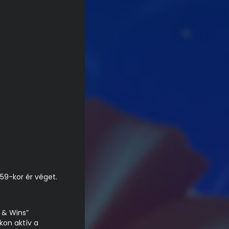
59-kor ér véget.
 & Wins”
kon aktív a