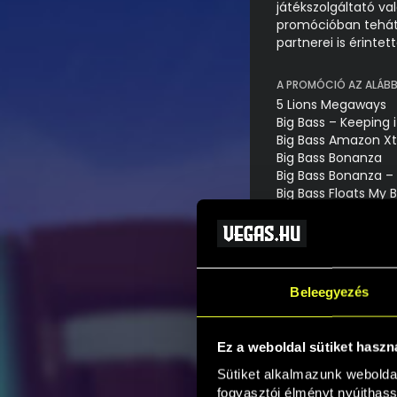
játékszolgáltató v
promócióban tehát 
partnerei is érintett
A PROMÓCIÓ AZ ALÁBB
5 Lions Megaways
Big Bass – Keeping i
Big Bass Amazon X
Big Bass Bonanza
Big Bass Bonanza –
Big Bass Floats My 
Big Bass Secrets of
Big Bass Splash
Bigger Bass Bonanz
Book of the Fallen
Buffalo King Mega
Beleegyezés
Chilli Heat
Fruit Party
Gates of Olympus
Ez a weboldal sütiket haszn
Gates of Olympus 
Gems Bonanza
Sütiket alkalmazunk webolda
Great Rhino Megaw
fogyasztói élményt nyújthass