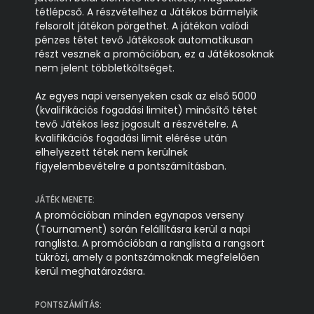
tétlépcső. A részvételhez a Játékos bármelyik
felsorolt játékon pörgethet. A játékon valódi
pénzes tétet tevő Játékosok automatikusan
részt vesznek a promócióban, ez a Játékosoknak
nem jelent többletköltséget.
Az egyes napi versenyeken csak az első 5000
(kvalifikációs fogadási limitet) minősítő tétet
tevő Játékos lesz jogosult a részvételre. A
kvalifikációs fogadási limit elérése után
elhelyezett tétek nem kerülnek
figyelembevételre a pontszámításban.
JÁTÉK MENETE:
A promócióban minden egynapos verseny
(Tournament) során felállításra kerül a napi
ranglista. A promócióban a ranglista a rangsort
tükrözi, amely a pontszámoknak megfelelően
kerül meghatározásra.
PONTSZÁMÍTÁS: