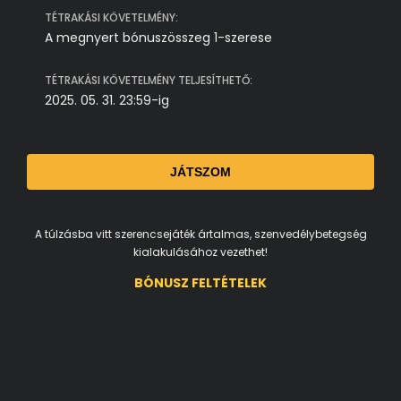
TÉTRAKÁSI KÖVETELMÉNY:
A megnyert bónuszösszeg 1-szerese
TÉTRAKÁSI KÖVETELMÉNY TELJESÍTHETŐ:
2025. 05. 31. 23:59-ig
JÁTSZOM
A túlzásba vitt szerencsejáték ártalmas, szenvedélybetegség
kialakulásához vezethet!
BÓNUSZ FELTÉTELEK