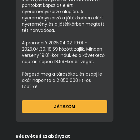
pontokat kapsz az elért
nyereményszorzó alapján. A
nyereményszorzó a játékkörben elért
nyeremény és a játékkörben megtett
tét hányadosa.
A promóció 2025.04.02. 19:01 -
2025.04.30. 18:59 között zajlik. Minden
verseny 19:01-kor indul, és a következő
naptári napon 18:59-kor ér véget.
Pörgesd meg a tárcsákat, és csapj le
akár naponta a 2 050 000 Ft-os
fődíjra!
JÁTSZOM
Részvételi szabályzat