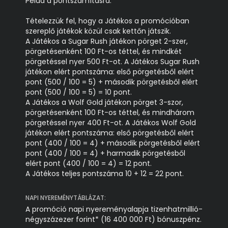
Példa a pontszámításra:
Tételezzük fel, hogy a Játékos a promócióban
szereplő játékok közül csak kettőn játszik.
A Játékos a Sugar Rush játékon pörget 2-szer,
pörgetésenként 100 Ft-os téttel, és mindkét
pörgetéssel nyer 500 Ft-ot. A Játékos Sugar Rush
játékon elért pontszáma: első pörgetésből elért
pont (500 / 100 = 5) + második pörgetésből elért
pont (500 / 100 = 5) = 10 pont.
A Játékos a Wolf Gold játékon pörget 3-szor,
pörgetésenként 100 Ft-os téttel, és mindhárom
pörgetéssel nyer 400 Ft-ot. A Játékos Wolf Gold
játékon elért pontszáma: első pörgetésből elért
pont (400 / 100 = 4) + második pörgetésből elért
pont (400 / 100 = 4) + harmadik pörgetésből
elért pont (400 / 100 = 4) = 12 pont.
A Játékos teljes pontszáma 10 + 12 = 22 pont.
NAPI NYEREMÉNYTÁBLÁZAT:
A promóció napi nyereményalapja tizenhatmillió-
négyszázezer forint* (16 400 000 Ft) bónuszpénz.