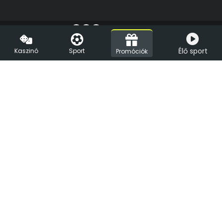
Élő sport
Kaszinó
Sport
Promóciók
HU
EN
Segíthetünk?
Live Chat
Kapcsolat
GYIK
ezcsakjatek.hu
Süti beállítások
Vegas.hu
Földi kaszinóink
Felelős játékszervezés
Felügyeleti szervünk