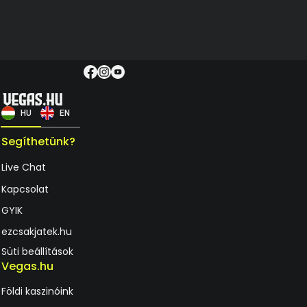
HU
EN
Segíthetünk?
Live Chat
Kapcsolat
GYIK
ezcsakjatek.hu
Süti beállítások
Vegas.hu
Földi kaszinóink