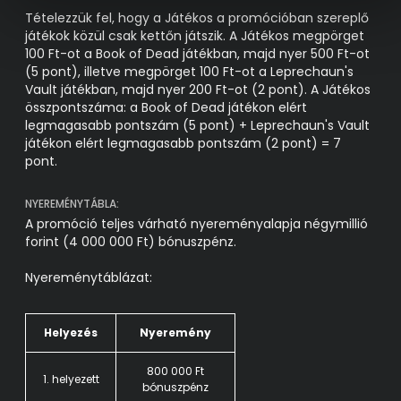
Tételezzük fel, hogy a Játékos a promócióban szereplő
játékok közül csak kettőn játszik. A Játékos megpörget
100 Ft-ot a Book of Dead játékban, majd nyer 500 Ft-ot
(5 pont), illetve megpörget 100 Ft-ot a Leprechaun's
Vault játékban, majd nyer 200 Ft-ot (2 pont). A Játékos
összpontszáma: a Book of Dead játékon elért
legmagasabb pontszám (5 pont) + Leprechaun's Vault
játékon elért legmagasabb pontszám (2 pont) = 7
pont.
NYEREMÉNYTÁBLA:
A promóció teljes várható nyereményalapja négymillió
forint (4 000 000 Ft) bónuszpénz.
Nyereménytáblázat:
Helyezés
Nyeremény
800 000 Ft
1. helyezett
bónuszpénz