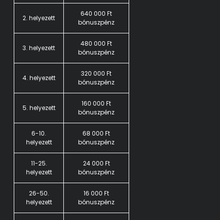
640 000 Ft
2. helyezett
bónuszpénz
480 000 Ft
3. helyezett
bónuszpénz
320 000 Ft
4. helyezett
bónuszpénz
160 000 Ft
5. helyezett
bónuszpénz
6-10.
68 000 Ft
helyezett
bónuszpénz
11-25.
24 000 Ft
helyezett
bónuszpénz
26-50.
16 000 Ft
helyezett
bónuszpénz