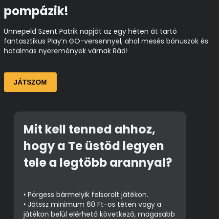
pompázik!
Ünnepeld Szent Patrik napját az egy héten át tartó
fantasztikus Play’n GO-versennyel, ahol mesés bónuszok és
hatalmas nyeremények várnak Rád!
JÁTSZOM
Mit kell tenned ahhoz,
hogy a Te üstöd legyen
tele a legtöbb arannyal?
• Pörgess bármelyik felsorolt játékon.
• Játssz minimum 60 Ft-os téten vagy a
játékon belül elérhető következő, magasabb